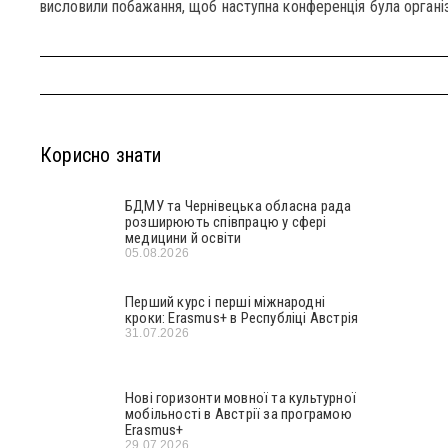
висловили побажання, щоб наступна конференція була органі
Корисно знати
БДМУ та Чернівецька обласна рада
розширюють співпрацю у сфері
медицини й освіти
05.08.2026
Перший курс і перші міжнародні
кроки: Erasmus+ в Республіці Австрія
31.07.2026
Нові горизонти мовної та культурної
мобільності в Австрії за програмою
Erasmus+
29.07.2026