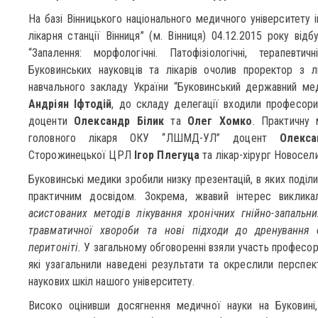
На базі Вінницького національного медичного університету і
лікарня станції Вінниця” (м. Вінниця) 04.12.2015 року від
“Запалення: морфологічні. Патофізіологічні, терапевтич
Буковинських науковців та лікарів очолив проректор з 
навчального закладу України “Буковинський державний мед
Андріян Іфтодій
, до складу делегації входили професор
доценти
Олександр Білик
та
Олег Хомко
. Практичну
головного лікаря ОКУ “ЛШМД-УЛ” доцент
Олекс
Сторожинецької ЦРЛ
Ігор Плегуца
та лікар-хірург Новосе
Буковинські медики зробили низку презентацій, в яких поді
практичним досвідом. Зокрема, жвавий інтерес виклик
асистованих методів лікування хронічних гнійно-запальни
травматичної хвороби та нові підходи до дренування 
перитоніті.
У загальному обговоренні взяли участь професори А
які узагальнили наведені результати та окреслили перспе
наукових шкіл нашого університету.
Високо оцінивши досягнення медичної науки на Буковині,