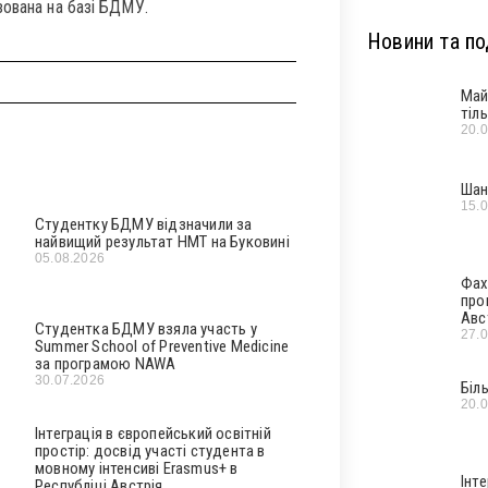
зована на базі БДМУ.
Новини та под
Май
тіл
20.
Шан
15.
Студентку БДМУ відзначили за
найвищий результат НМТ на Буковині
05.08.2026
Фах
про
Авс
Студентка БДМУ взяла участь у
27.
Summer School of Preventive Medicine
за програмою NAWA
30.07.2026
Біл
20.
Інтеграція в європейський освітній
простір: досвід участі студента в
мовному інтенсиві Erasmus+ в
Інт
Республіці Австрія