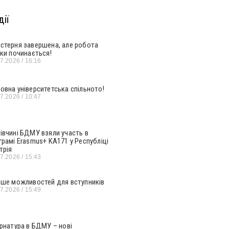
ії
стерня завершена, але робота
ьки починається!
07.2026
16:16
овна університетська спільното!
07.2026
10:47
івчині БДМУ взяли участь в
грамі Erasmus+ KA171 у Республіці
трія
07.2026
15:43
ьше можливостей для вступників
07.2026
15:49
ернатура в БДМУ – нові