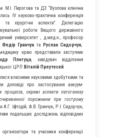
м. М.І. Пирогова та ДЗ “Вузлова клінічна
булась IV науково-практична конференція
ні та хірургічні аспекти”. Делегацію
лікувальної роботи Вищого державного
ичний університет , д.мед.н., професор
и
Федір Гринчук
та
Руслан Сидорчук
,
 медицину краю представили заступник
андр Плегуца
, завідувач відділення
лицької ЦРЛ
Віталій Преутесей
.
лилися власними науковими здобутками та
али доповіді про застосування
вакуум-
х процесів
,
окремі аспекти патогенезу
очеревинної порожнини при гострому
.Г. Іфтодій, Ф.В. Гринчук, Р.І. Сидорчук,
ктиви подальших досліджень відповідних
 організатори та учасники конференції