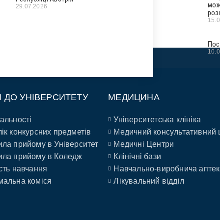
мож
29.07.2026
роз
15.
Пос
10.
П ДО УНІВЕРСИТЕТУ
МЕДИЦИНА
альності
Університетська клініка
ік конкурсних предметів
Медичний консультативний 
ла прийому в Університет
Медичні Центри
ла прийому в Коледж
Клінічні бази
сть навчання
Навчально-виробнича аптек
альна коміся
Лікувальний відділ