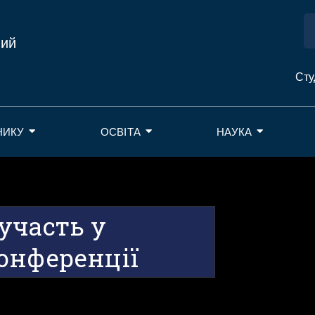
ний
Сту
НИКУ
ОСВІТА
НАУКА
участь у
онференції