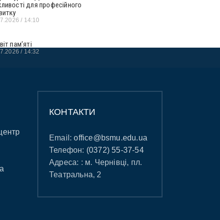
ливості для професійного
витку
07.2026
14:10
віт пам’яті
07.2026
14:32
КОНТАКТИ
центр
Email:
office@bsmu.edu.ua
Телефон:
(0372) 55-37-54
Адреса: : м. Чернівці, пл.
а
Театральна, 2