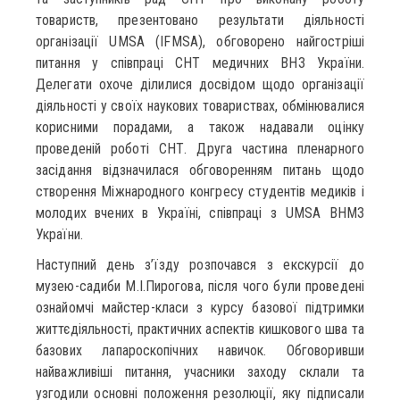
товариств, презентовано результати діяльності
організації UMSA (IFMSA), обговорено найгостріші
питання у співпраці СНТ медичних ВНЗ України.
Делегати охоче ділилися досвідом щодо організації
діяльності у своїх наукових товариствах, обмінювалися
корисними порадами, а також надавали оцінку
проведеній роботі СНТ. Друга частина пленарного
засідання відзначилася обговоренням питань щодо
створення Міжнародного конгресу студентів медиків і
молодих вчених в Україні, співпраці з UMSA ВНМЗ
України.
Наступний день з’їзду розпочався з екскурсії до
музею-садиби М.І.Пирогова, після чого були проведені
ознайомчі майстер-класи з курсу базової підтримки
життєдіяльності, практичних аспектів кишкового шва та
базових лапароскопічних навичок. Обговоривши
найважливіші питання, учасники заходу склали та
узгодили основні положення резолюції, яку підписали