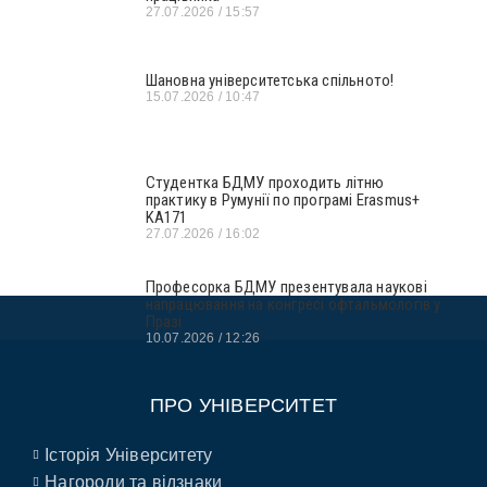
27.07.2026
15:57
Шановна університетська спільното!
15.07.2026
10:47
Студентка БДМУ проходить літню
практику в Румунії по програмі Erasmus+
KA171
27.07.2026
16:02
Професорка БДМУ презентувала наукові
напрацювання на конгресі офтальмологів у
Празі
10.07.2026
12:26
ПРО УНІВЕРСИТЕТ
Історія Університету
Нагороди та відзнаки