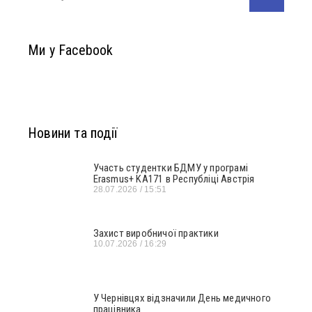
Ми у Facebook
Новини та події
Участь студентки БДМУ у програмі
Erasmus+ KA171 в Республіці Австрія
28.07.2026
15:51
Захист виробничої практики
10.07.2026
16:29
У Чернівцях відзначили День медичного
працівника