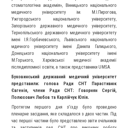
стоматологічна академія», Вінницького національного
медичного університету ім. М.І.Пирогова,
Ужгородського національного університету,
Запорізького державного медичного університету,
Тернопільського державного медичного університету
імені І.Я.Горбачевського, Львівського національного
мдичного університету імені Данила Галицького,
Донецького національного університету імені
М.Горького, Харківської медичної академії
післядипломної освіти, а також представники UMSA.
Буковинський державний медичний університет
представили: голова Ради СНТ Парастивюк
Євгенія, члени Ради СНТ: Говорнян Сергій,
Полюхович Любов та Карлійчук Юлія.
Протягом першого дня з’їзду було проведено
пленарне засідання, яке складалося з двох частин. Під
час першої частини було представлено звіти очільників
та заступників рад СНТ про виконану роботу