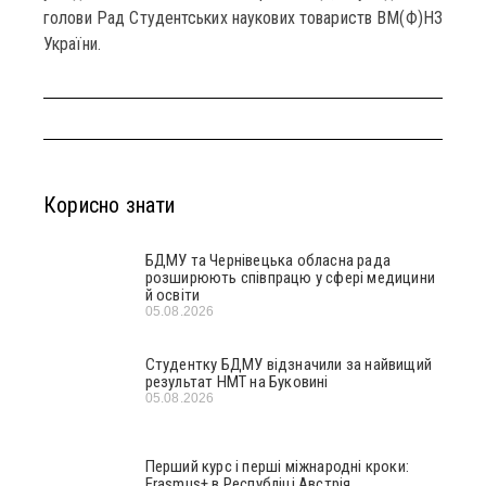
голови Рад Студентських наукових товариств ВМ(Ф)НЗ
України.
Корисно знати
БДМУ та Чернівецька обласна рада
розширюють співпрацю у сфері медицини
й освіти
05.08.2026
Студентку БДМУ відзначили за найвищий
результат НМТ на Буковині
05.08.2026
Перший курс і перші міжнародні кроки:
Erasmus+ в Республіці Австрія