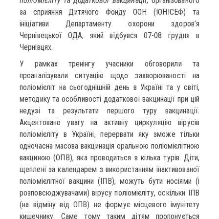
поліомієліту та додаткової вакцинації
, організованого
за сприяння Дитячого Фонду ООН (ЮНІСЕФ) та
ініціативи Департаменту охорони здоров’я
Чернівецької ОДА, який відбувся 07-08 грудня в
Чернівцях.
У рамках тренінгу учасники обговорили та
проаналізували ситуацію щодо захворюваності на
поліомієліт на сьогоднішній день в Україні та у світі,
методику та особливості додаткової вакцинації при цій
недузі та результати першого туру вакцинації.
Акцентовано увагу на активну циркуляцію вірусів
поліомієліту в Україні, перервати яку зможе тільки
одночасна масова вакцинація оральною поліомієлітною
вакциною (ОПВ), яка проводиться в кілька турів. Діти,
щеплені за календарем з використанням інактивованої
поліомієлітної вакцини (ІПВ), можуть бути носіями (і
розповсюджувачами) вірусу поліомієліту, оскільки ІПВ
(на відміну від ОПВ) не формує місцевого імунітету
кишечнику. Саме тому таким дітям пропонується