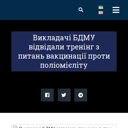
Викладачі БДМУ
відвідали тренінг з
питань вакцинації проти
поліомієліту