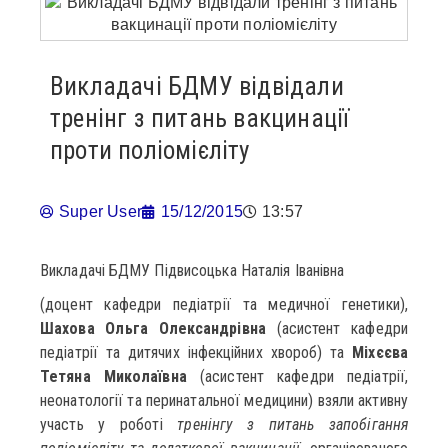
Викладачі БДМУ відвідали
тренінг з питань вакцинації
проти поліомієліту
Super User
15/12/2015
13:57
Викладачі БДМУ Підвисоцька Наталія Іванівна
(доцент кафедри педіатрії та медичної генетики),
Шахова Ольга Олександрівна
(асистент кафедри
педіатрії та дитячих інфекційних хвороб) та
Міхєєва
Тетяна Миколаївна
(асистент кафедри педіатрії,
неонатології та перинатальної медицини) взяли активну
участь у роботі
тренінгу з питань запобігання