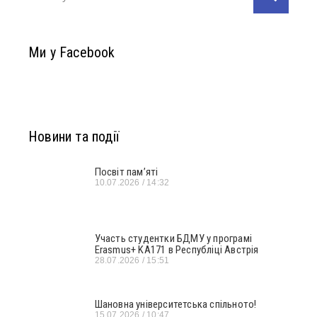
Ми у Facebook
Новини та події
Посвіт пам’яті
10.07.2026
14:32
Участь студентки БДМУ у програмі
Erasmus+ KA171 в Республіці Австрія
28.07.2026
15:51
Шановна університетська спільното!
15.07.2026
10:47