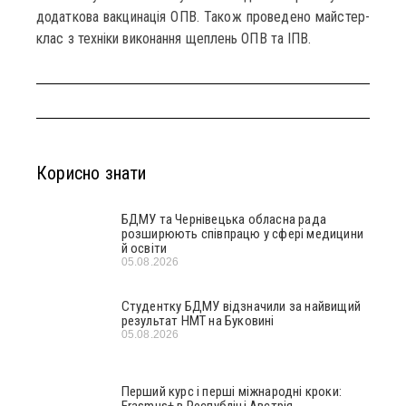
додаткова вакцинація ОПВ. Також проведено майстер-
клас з техніки виконання щеплень ОПВ та ІПВ.
Корисно знати
БДМУ та Чернівецька обласна рада
розширюють співпрацю у сфері медицини
й освіти
05.08.2026
Студентку БДМУ відзначили за найвищий
результат НМТ на Буковині
05.08.2026
Перший курс і перші міжнародні кроки:
Erasmus+ в Республіці Австрія