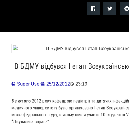
В БДМУ відбувся І етап Всеукраїнсько
Super User
25/12/2012
23:19
8 лютого
2012 року кафедрою педіатрії та дитячих інфекці
медичного університету було організовано І етап Всеукраїнськ
міжкафедрального туру, в якому взяли участь 10 студентів V-
“Лікувальна справа”.