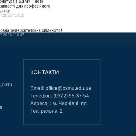
ернатура в БДМУ – нові
ливості для професійного
витку
07.2026
14:10
овна університетська спільното!
07.2026
10:47
КОНТАКТИ
центр
Email:
office@bsmu.edu.ua
Телефон:
(0372) 55-37-54
Адреса: : м. Чернівці, пл.
а
Театральна, 2