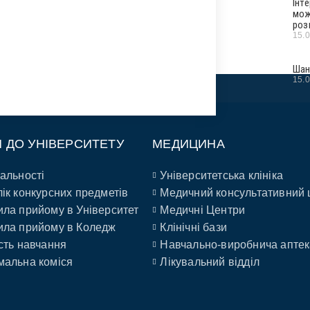
Інт
мож
роз
15.
Шан
15.
П ДО УНІВЕРСИТЕТУ
МЕДИЦИНА
альності
Університетська клініка
ік конкурсних предметів
Медичний консультативний 
ла прийому в Університет
Медичні Центри
ла прийому в Коледж
Клінічні бази
сть навчання
Навчально-виробнича аптек
альна коміся
Лікувальний відділ