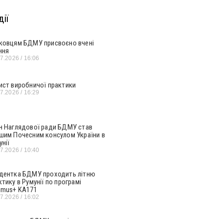
ії
ковцям БДМУ присвоєно вчені
ння
07.2026
16:06
ист виробничої практики
07.2026
16:29
н Наглядової ради БДМУ став
шим Почесним консулом України в
унії
07.2026
10:40
дентка БДМУ проходить літню
ктику в Румунії по програмі
smus+ KA171
07.2026
16:02