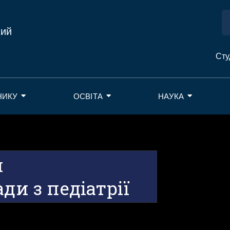
ний
Сту
НИКУ
ОСВІТА
НАУКА
п
ди з педіатрії