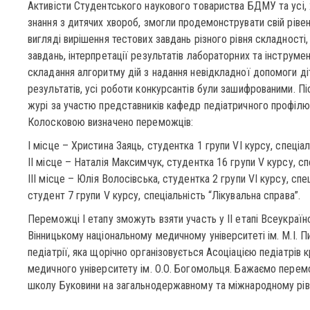
Активісти Студентського наукового товариства БДМУ та усі,
знання з дитячих хвороб, змогли продемонструвати свій рівен
вигляді вирішення тестових завдань різного рівня складності, 
завдань, інтерпретації результатів лабораторних та інструм
складання алгоритму дій з надання невідкладної допомоги діт
результатів, усі роботи конкурсантів були зашифрованими. П
журі за участю представників кафедр педіатричного профілю
Колосковою визначено переможців:
І місце – Христина Заяць, студентка 1 групи VI курсу, спеціал
ІІ місце – Наталія Максимчук, студентка 16 групи V курсу, сп
ІІІ місце – Юлія Волосівська, студентка 2 групи VI курсу, спец
студент 7 групи V курсу, спеціальність “Лікувальна справа”.
Переможці І етапу зможуть взяти участь у ІІ етапі Всеукраїн
Вінницькому національному медичному університеті ім. М.І. Пи
педіатрії, яка щорічно організовується Асоціацією педіатрів 
медичного університету ім. О.О. Богомольця. Бажаємо перем
школу Буковини на загальнодержавному та міжнародному рів