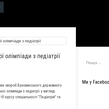
ї олімпіади з педіатрії
Ми у Facebo
йних хвороб Буковинського державного
ої олімпіади з педіатрії у вигляді
VI курсу спеціальності “Педіатрія” та