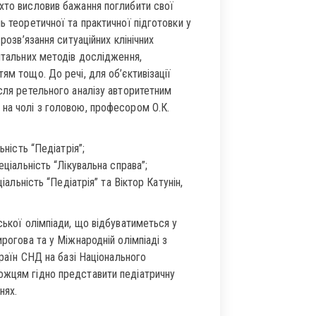
 хто висловив бажання поглибити свої
ь теоретичної та практичної підготовки у
розв’язання ситуаційних клінічних
ентальних методів дослідження,
ям тощо. До речі, для об’єктивізації
ісля ретельного аналізу авторитетним
 на чолі з головою, професором О.К.
ьність “Педіатрія”;
еціальність “Лікувальна справа”;
іальність “Педіатрія” та Віктор Катунін,
ської олімпіади, що відбуватиметься у
рогова та у Міжнародній олімпіаді з
країн СНД на базі Національного
ожцям гідно представити педіатричну
нях.