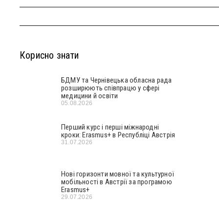
Корисно знати
БДМУ та Чернівецька обласна рада
розширюють співпрацю у сфері
медицини й освіти
05.08.2026
Перший курс і перші міжнародні
кроки: Erasmus+ в Республіці Австрія
31.07.2026
Нові горизонти мовної та культурної
мобільності в Австрії за програмою
Erasmus+
29.07.2026