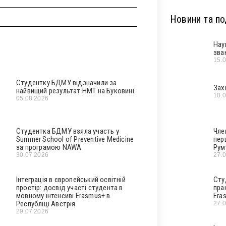
Новини та под
Нау
зва
15.
Студентку БДМУ відзначили за
Зах
найвищий результат НМТ на Буковині
10.
05.08.2026
Студентка БДМУ взяла участь у
Чле
Summer School of Preventive Medicine
пер
за програмою NAWA
Рум
30.07.2026
27.
Інтеграція в європейський освітній
Сту
простір: досвід участі студента в
пра
мовному інтенсиві Erasmus+ в
Era
Республіці Австрія
27.
29.07.2026