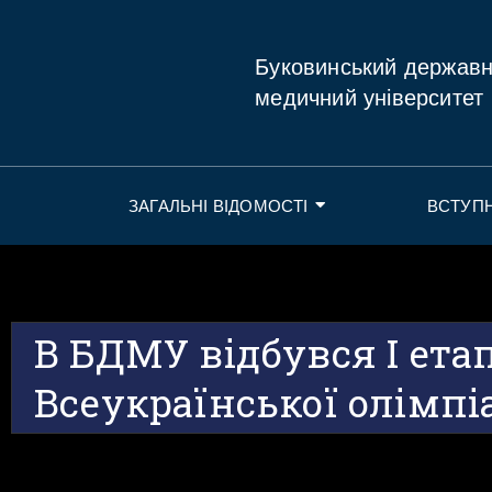
Буковинський держав
медичний університет
ЗАГАЛЬНІ ВІДОМОСТІ
ВСТУП
В БДМУ відбувся І ета
Всеукраїнської олімпіа