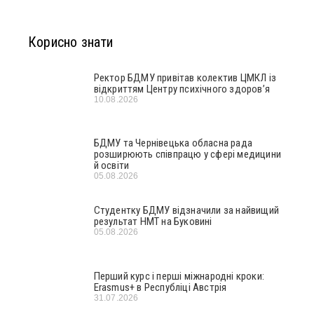
Корисно знати
Ректор БДМУ привітав колектив ЦМКЛ із
відкриттям Центру психічного здоров’я
10.08.2026
БДМУ та Чернівецька обласна рада
розширюють співпрацю у сфері медицини
й освіти
05.08.2026
Студентку БДМУ відзначили за найвищий
результат НМТ на Буковині
05.08.2026
Перший курс і перші міжнародні кроки:
Erasmus+ в Республіці Австрія
31.07.2026