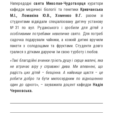
Напередодні
свята Миколая-Чудотворця
куратори
кафедри медичної біології та генетики
Кривчанська
М.І., Ломакіна Ю.В., Хоменко В.Г.
разом зі
студентами відвідали спеціалізовану дитячу установу
№31 по вул. Руданського і
зробили для дітей з
особливими потребами невеличке свято.
Для потреб
садочка подарували чайники, а кожній дитині вручили
пакети з солодощами та фруктами. Студенти довго
гралися з дітками даруючи їм свою турботу і любов.
«Такі благодійні вчинки гріють душу і серце малечі, яка
не втрачає віру у справжні дива. Ми впевнені, що
радість цих дітей – безцінна. А найвище щастя – це
робити добро та бути милосердним по відношенню
один до одного»,
– зауважила доцент кафедри
Надія
Черновська.