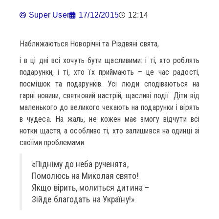
Super User
17/12/2015
12:14
Наближаються Новорічні та Різдвяні свята,
і в ці дні всі хочуть бути щасливими: і ті, хто роблять
подарунки, і ті, хто їх приймають – це час радості,
посмішок та подарунків. Усі люди сподіваються на
гарні новини, святковий настрій, щасливі події. Діти від
маленького до великого чекають на подарунки і вірять
в чудеса. На жаль, не кожен має змогу відчути всі
нотки щастя, а особливо ті, хто залишився на одинці зі
своїми проблемами.
«Підніму до неба рученята,
Помолюсь на Миколая свято!
Якщо вірить, молиться дитина –
Зійде благодать на Україну!»