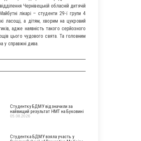
відділення Чернівецькій обласній дитячій
Майбутні лікарі – студенти 29-ї групи 4
кі ласощі, а дітям, хворим на цукровий
тиків, адже наявність такого серйозного
ощів цього чудового свята. Та головним
ра у справжні дива.
Студентку БДМУ відзначили за
найвищий результат НМТ на Буковині
05.08.2026
Студентка БДМУ взяла участь у