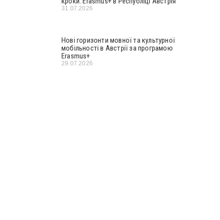
кроки: Erasmus+ в Республіці Австрія
31.07.2026
Нові горизонти мовної та культурної
мобільності в Австрії за програмою
Erasmus+
29.07.2026