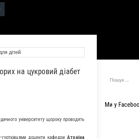
орих на цукровий діабет
Ми у Facebo
едичного університету щороку проводять
и–гуртківцями доценти кафедри
Атоніна