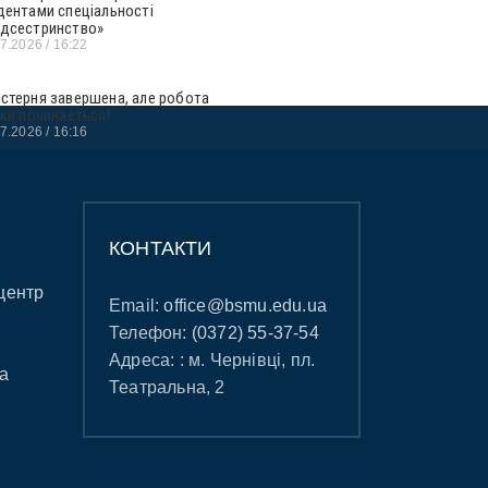
дентами спеціальності
дсестринство»
07.2026
16:22
стерня завершена, але робота
ьки починається!
07.2026
16:16
КОНТАКТИ
центр
Email:
office@bsmu.edu.ua
Телефон:
(0372) 55-37-54
Адреса: : м. Чернівці, пл.
а
Театральна, 2