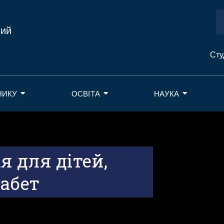
ний
Сту
НИКУ
ОСВІТА
НАУКА
 для дітей,
абет