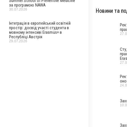
Summer School of Preventive Medicine
за програмою NAWA
30.07.2026
Новини та под
Інтеграція в європейський освітній
Рек
простір: досвід участі студента в
пра
мовному інтенсиві Erasmus+ в
27.
Республіці Австрія
29.07.2026
Сту
пра
Era
27.
Рек
оно
24.
Зах
10.
Зах