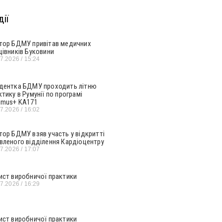
ії
тор БДМУ привітав медичних
цівників Буковини
07.2026
15:24
дентка БДМУ проходить літню
ктику в Румунії по програмі
smus+ KA171
07.2026
16:02
тор БДМУ взяв участь у відкритті
вленого відділення Кардіоцентру
07.2026
17:07
ист виробничої практики
07.2026
16:29
ист виробничої практики