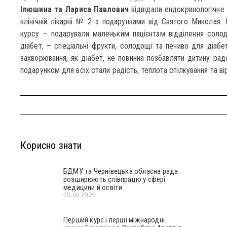
Ілюшина та Лариса Павлович
відвідали ендокринологічне 
клінічній лікарні № 2 з подарунками від Святого Миколая. 
курсу – подарували маленьким пацієнтам відділення солод
діабет, – спеціальні фрукти, солодощі та печиво для діабе
захворювання, як діабет, не повинна позбавляти дитину рад
подарунком для всіх стали радість, теплота спілкування та ві
Корисно знати
БДМУ та Чернівецька обласна рада
розширюють співпрацю у сфері
медицини й освіти
05.08.2026
Перший курс і перші міжнародні