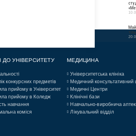
сту
«Ме
10.
Май
тіл
20.
П ДО УНІВЕРСИТЕТУ
МЕДИЦИНА
альності
Університетська клініка
ік конкурсних предметів
Медичний консультативний 
ла прийому в Університет
Медичні Центри
ла прийому в Коледж
Клінічні бази
сть навчання
Навчально-виробнича аптек
альна коміся
Лікувальний відділ