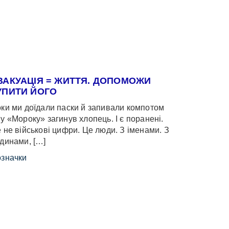
ВАКУАЦІЯ = ЖИТТЯ. ДОПОМОЖИ
УПИТИ ЙОГО
ки ми доїдали паски й запивали компотом
у «Мороку» загинув хлопець. І є поранені.
 не військові цифри. Це люди. З іменами. З
динами, […]
значки