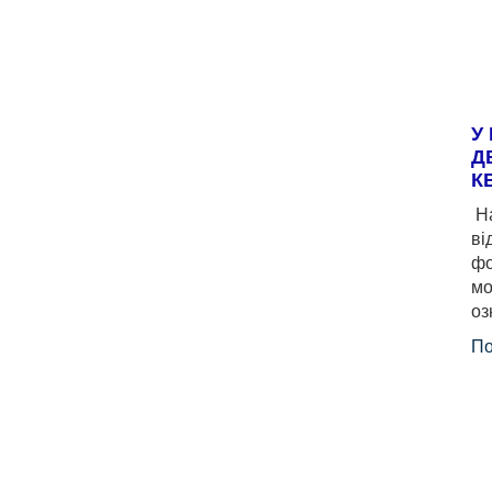
У
Д
К
На
ві
фо
мо
оз
По