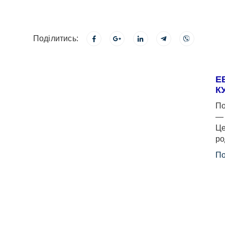
Поділитись:
Е
К
По
— 
Це
ро
По