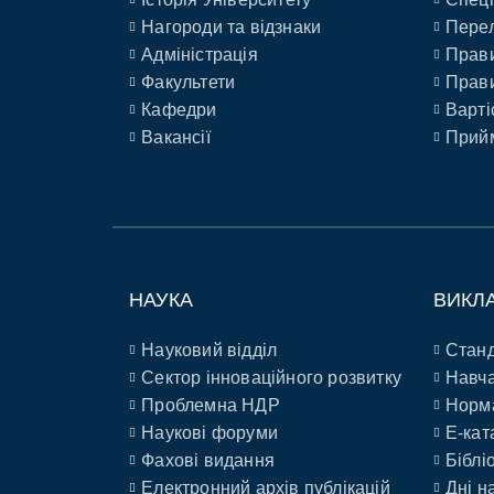
Нагороди та відзнаки
Перел
Адміністрація
Прави
Факультети
Прави
Кафедри
Варті
Вакансії
Прийм
НАУКА
ВИКЛ
Науковий відділ
Станд
Сектор інноваційного розвитку
Навча
Проблемна НДР
Норм
Наукові форуми
E-кат
Фахові видання
Біблі
Електронний архів публікацій
Дні н