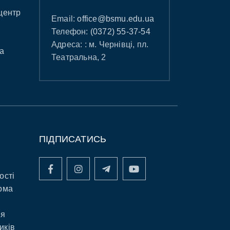
центр
Email:
office@bsmu.edu.ua
Телефон:
(0372) 55-37-54
Адреса: : м. Чернівці, пл.
а
Театральна, 2
ПІДПИСАТИСЬ
ості
рма
ня
иків