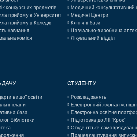
ік конкурсних предметів
Медичний консультативний 
ла прийому в Університет
Медичні Центри
ла прийому в Коледж
Клінічні бази
сть навчання
Навчально-виробнича аптек
альна коміся
Лікувальний відділ
АДАЧУ
СТУДЕНТУ
арти вищої освіти
Розклад занять
льні плани
Електронний журнал успішн
ативна база
Електронна освітня платфо
алог Бібліотеки
Підготовка до ЛІІ “Крок”
отека
Студентське самоврядуван
ародження
Працевлаштування випускн