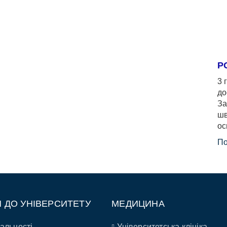
Р
3 
до
За
шв
ос
По
П ДО УНІВЕРСИТЕТУ
МЕДИЦИНА
альності
Університетська клініка