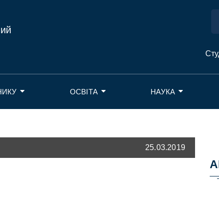
ний
Сту
НИКУ
ОСВІТА
НАУКА
25.03.2019
А