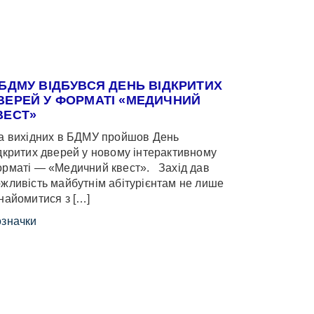
 БДМУ ВІДБУВСЯ ДЕНЬ ВІДКРИТИХ
ВЕРЕЙ У ФОРМАТІ «МЕДИЧНИЙ
ВЕСТ»
 вихідних в БДМУ пройшов День
дкритих дверей у новому інтерактивному
рматі — «Медичний квест». Захід дав
жливість майбутнім абітурієнтам не лише
найомитися з […]
значки