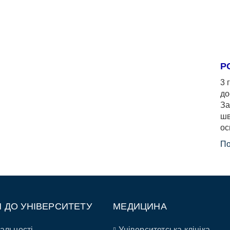
Р
3 
до
За
шв
ос
По
П ДО УНІВЕРСИТЕТУ
МЕДИЦИНА
альності
Університетська клініка