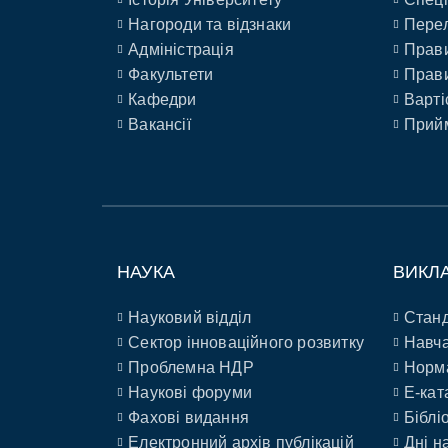
Нагороди та відзнаки
Перел
Адміністрація
Прави
Факультети
Прави
Кафедри
Варті
Вакансії
Прийм
НАУКА
ВИКЛ
Науковий відділ
Станд
Сектор інноваційного розвитку
Навча
Проблемна НДР
Норм
Наукові форуми
E-кат
Фахові видання
Біблі
Електронний архів публікацій
Дні н