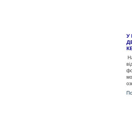
У
Д
К
На
ві
фо
мо
оз
По