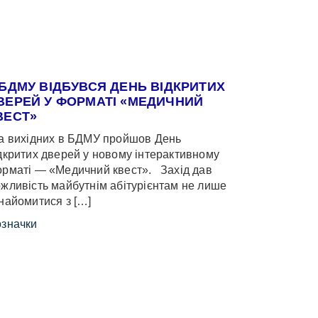
 БДМУ ВІДБУВСЯ ДЕНЬ ВІДКРИТИХ
ВЕРЕЙ У ФОРМАТІ «МЕДИЧНИЙ
ВЕСТ»
 вихідних в БДМУ пройшов День
дкритих дверей у новому інтерактивному
рматі — «Медичний квест». Захід дав
жливість майбутнім абітурієнтам не лише
найомитися з […]
значки