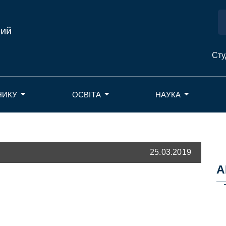
ний
Сту
НИКУ
ОСВІТА
НАУКА
25.03.2019
А