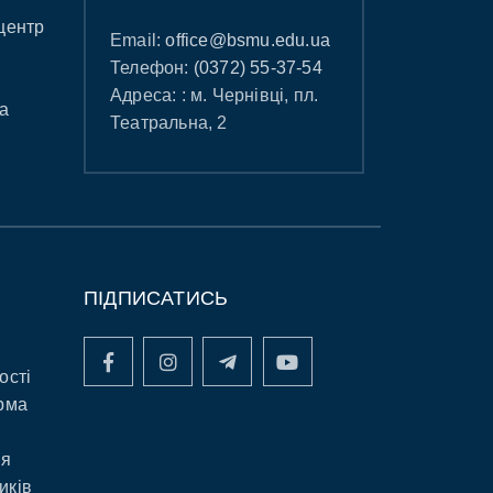
центр
Email:
office@bsmu.edu.ua
Телефон:
(0372) 55-37-54
Адреса: : м. Чернівці, пл.
а
Театральна, 2
ПІДПИСАТИСЬ
ості
рма
ня
иків