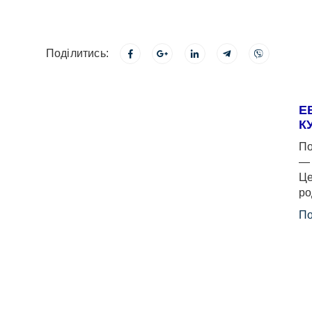
Поділитись:
Е
К
По
— 
Це
ро
По