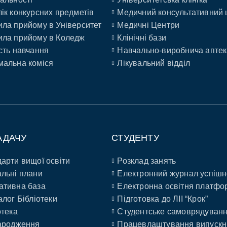
ік конкурсних предметів
Медичний консультативний 
ла прийому в Університет
Медичні Центри
ла прийому в Коледж
Клінічні бази
сть навчання
Навчально-виробнича аптек
альна коміся
Лікувальний відділ
АДАЧУ
СТУДЕНТУ
арти вищої освіти
Розклад занять
льні плани
Електронний журнал успішн
ативна база
Електронна освітня платфо
алог Бібліотеки
Підготовка до ЛІІ “Крок”
отека
Студентське самоврядуван
ародження
Працевлаштування випускн