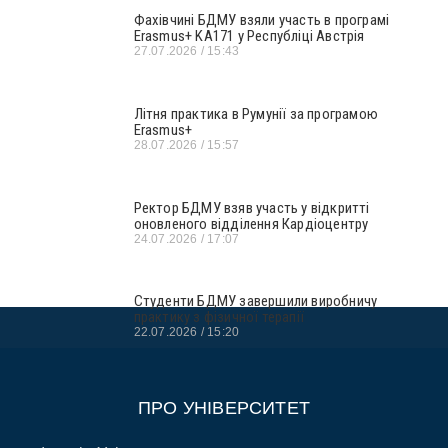
Фахівчині БДМУ взяли участь в програмі
Erasmus+ KA171 у Республіці Австрія
27.07.2026
15:43
Літня практика в Румунії за програмою
Erasmus+
28.07.2026
15:57
Ректор БДМУ взяв участь у відкритті
оновленого відділення Кардіоцентру
24.07.2026
17:07
Студенти БДМУ завершили виробничу
практику з фізичної терапії
22.07.2026
15:20
ПРО УНІВЕРСИТЕТ