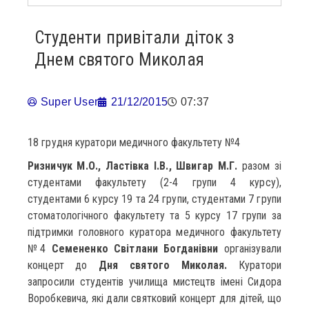
Студенти привітали діток з
Днем святого Миколая
Super User
21/12/2015
07:37
18 грудня куратори медичного факультету №4
Ризничук М.О., Ластівка І.В., Швигар М.Г.
разом зі
студентами факультету (2-4 групи 4 курсу),
студентами 6 курсу 19 та 24 групи, студентами 7 групи
стоматологічного факультету та 5 курсу 17 групи за
підтримки головного куратора медичного факультету
№4
Семененко Світлани Богданівни
організували
концерт до
Дня святого Миколая.
Куратори
запросили студентів училища мистецтв імені Сидора
Воробкевича, які дали святковий концерт для дітей, що