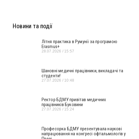
Новини та події
Літня практика в Румунії за програмою
Erasmus+
28.07.2026
15:57
Шановні медичні працівники, викладачі та
студенти!
27.07.2026
10:48
Ректор БДМУ привітав медичних
працівників Буковини
27.07.2026
15:24
Професорка БДМУ презентувала наукові
напрацювання на конгресі офтальмологів у
Празі