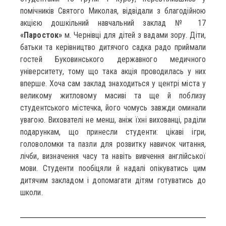
помічників Святого Миколая, відвідали з благодійною
акцією дошкільний навчальний заклад № 17
«Паросток»
м. Чернівці для дітей з вадами зору. Діти,
батьки та керівництво дитячого садка радо приймали
гостей Буковинського державного медичного
університету, тому що така акція проводилась у них
вперше. Хоча сам заклад знаходиться у центрі міста у
великому житловому масиві та ще й поблизу
студентського містечка, його чомусь завжди оминали
увагою. Вихователі не менш, аніж їхні вихованці, раділи
подарункам, що принесли студенти: цікаві ігри,
головоломки та пазли для розвитку навичок читання,
лічби, визначення часу та навіть вивчення англійської
мови. Студенти пообіцяли й надалі опікуватись цим
дитячим закладом і допомагати дітям готуватись до
школи.