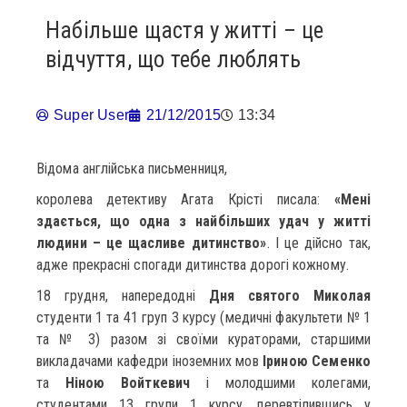
Набільше щастя у житті – це
відчуття, що тебе люблять
Super User
21/12/2015
13:34
Відома англійська письменниця,
королева детективу Агата Крісті писала:
«Мені
здається, що одна з найбільших удач у житті
людини – це щасливе дитинство»
. І це дійсно так,
адже прекрасні спогади дитинства дорогі кожному.
18 грудня, напередодні
Дня святого Миколая
студенти 1 та 41 груп 3 курсу (медичні факультети № 1
та № 3) разом зі своїми кураторами, старшими
викладачами кафедри іноземних мов
Іриною Семенко
та
Ніною Войткевич
і молодшими колегами,
студентами 13 групи 1 курсу, перевтілившись у