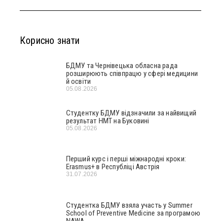
Корисно знати
БДМУ та Чернівецька обласна рада
розширюють співпрацю у сфері медицини
й освіти
05.08.2026
Студентку БДМУ відзначили за найвищий
результат НМТ на Буковині
05.08.2026
Перший курс і перші міжнародні кроки:
Erasmus+ в Республіці Австрія
31.07.2026
Студентка БДМУ взяла участь у Summer
School of Preventive Medicine за програмою
NAWA