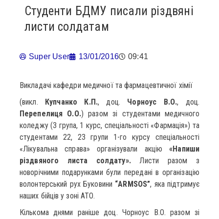
Студенти БДМУ писали різдвяні
листи солдатам
Super User
13/01/2016
09:41
Викладачі кафедри медичної та фармацевтичної хімії
(викл.
Купчанко К.П.
, доц.
Чорноус В.О.
, доц.
Перепелиця О.О.
) разом зі студентами медичного
коледжу (3 група, 1 курс, спеціальності «Фармація») та
студентами 22, 23 групи 1-го курсу спеціальності
«Лікувальна справа» організували акцію
«Напиши
різдвяного листа солдату».
Листи разом з
новорічними подарунками були передані в організацію
волонтерський рух Буковини
“ARMSOS”
, яка підтримує
наших бійців у зоні АТО.
Кількома днями раніше доц. Чорноус В.О. разом зі