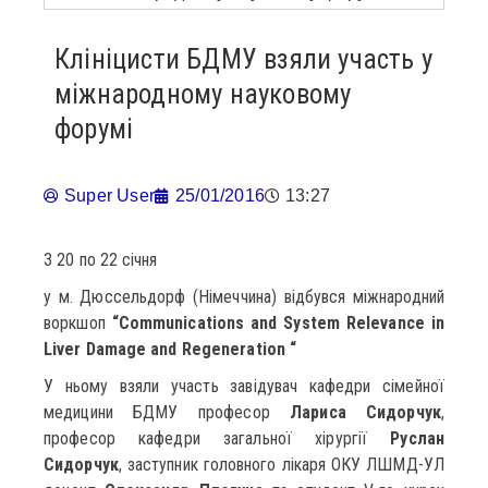
Клініцисти БДМУ взяли участь у
міжнародному науковому
форумі
Super User
25/01/2016
13:27
З 20 по 22 січня
у м. Дюссельдорф (Німеччина) відбувся міжнародний
воркшоп
“Communications and System Relevance in
Liver Damage and Regeneration “
У ньому взяли участь завідувач кафедри сімейної
медицини БДМУ професор
Лариса Сидорчук
,
професор кафедри загальної хірургії
Руслан
Сидорчук
, заступник головного лікаря ОКУ ЛШМД-УЛ