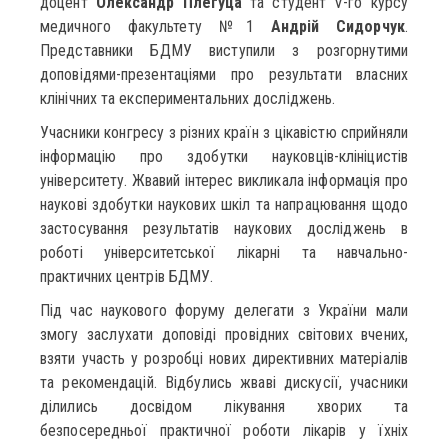
доцент
Олександр Плегуца
та студент V-го курсу
медичного факультету №1
Андрій Сидорчук
.
Представники БДМУ виступили з розгорнутими
доповідями-презентаціями про результати власних
клінічних та експериментальних досліджень.
Учасники конгресу з різних країн з цікавістю сприйняли
інформацію про здобутки науковців-клініцистів
університету. Жвавий інтерес викликала інформація про
наукові здобутки наукових шкіл та напрацювання щодо
застосування результатів наукових досліджень в
роботі університетської лікарні та навчально-
практичних центрів БДМУ.
Під час наукового форуму делегати з України мали
змогу заслухати доповіді провідних світових вчених,
взяти участь у розробці нових директивних матеріалів
та рекомендацій. Відбулись жваві дискусії, учасники
ділились досвідом лікування хворих та
безпосередньої практичної роботи лікарів у їхніх