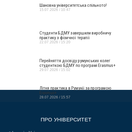
Шановна університетська спільното!
15.07.2026
10:47
Студенти БДМУ завершили виробничу
практику з фізичної терапії
22.07.2026
15:20
Перейняття досвіду румунських колег
студенткою БДМУ по програмі Erasmus+
29.07.2026
15:02
Літня практика в Румунії за програмою
Erasmus+
28.07.2026
15:57
ПРО УНІВЕРСИТЕТ