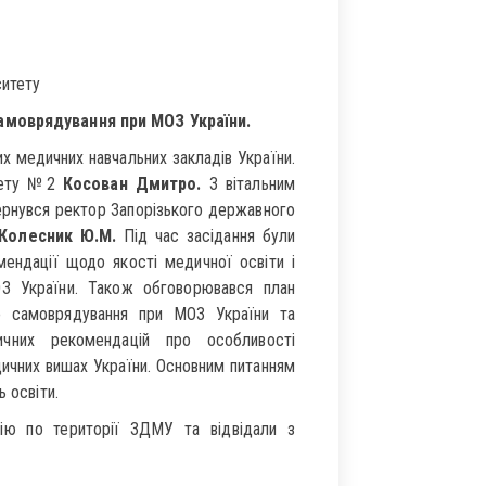
ситету
амоврядування при МОЗ України.
их медичних навчальних закладів України.
ьтету №2
Косован Дмитро.
З вітальним
ернувся ректор Запорізького державного
Колесник Ю.М.
Під час засідання були
мендації щодо якості медичної освіти і
З України. Також обговорювався план
го самоврядування при МОЗ України та
чних рекомендацій про особливості
ичних вишах України. Основним питанням
 освіти.
сію по території ЗДМУ та відвідали з