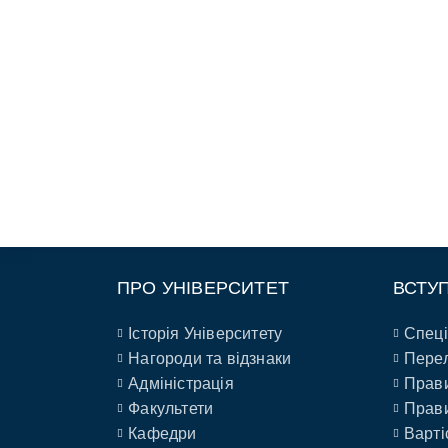
ПРО УНІВЕРСИТЕТ
ВСТУ
Історія Університету
Спеці
Нагороди та відзнаки
Перел
Адміністрація
Прави
Факультети
Прави
Кафедри
Варті