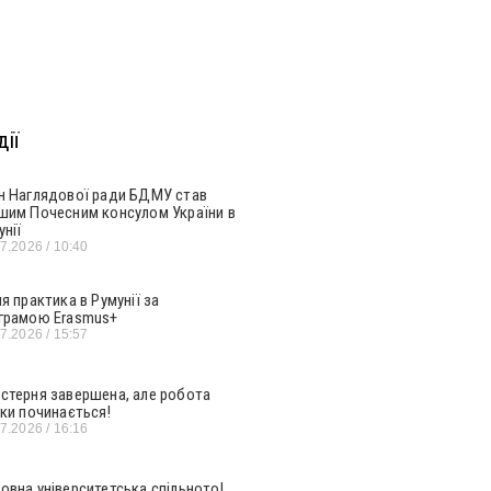
ії
н Наглядової ради БДМУ став
шим Почесним консулом України в
унії
07.2026
10:40
ня практика в Румунії за
грамою Erasmus+
07.2026
15:57
стерня завершена, але робота
ьки починається!
07.2026
16:16
овна університетська спільното!