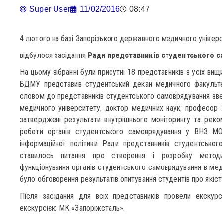
Super User
11/02/2016
08:47
4 лютого на базі Запорізького державного медичного універ
відбулося засідання
Ради представників студентського с
На цьому зібранні були присутні 18 представників з усіх вищ
БДМУ представив студентський декан медичного факул
словом до представників студентського самоврядування зв
медичного університету, доктор медичних наук, професор
затверджені результати внутрішнього моніторингу та реко
роботи органів студентського самоврядування у ВНЗ МО
інформаційної політики Ради представників студентсько
ставилось питання про створення і розробку методи
функціонування органів студентського самоврядування в мед
було обговорення результатів опитування студентів про якість
Після засідання для всіх представників провели екскур
екскурсією МК «Запоріжсталь».