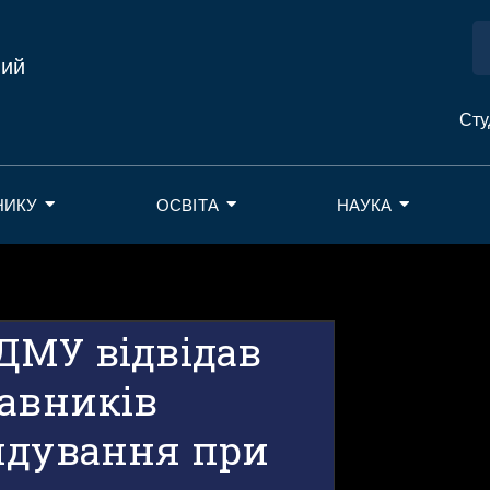
ний
Сту
НИКУ
ОСВІТА
НАУКА
ДМУ відвідав
тавників
ядування при