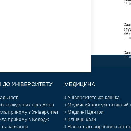
15.
Зах
сту
«Ме
10.
Зах
10.
П ДО УНІВЕРСИТЕТУ
МЕДИЦИНА
альності
Університетська клініка
ік конкурсних предметів
Медичний консультативний 
ла прийому в Університет
Медичні Центри
ла прийому в Коледж
Клінічні бази
сть навчання
Навчально-виробнича аптек