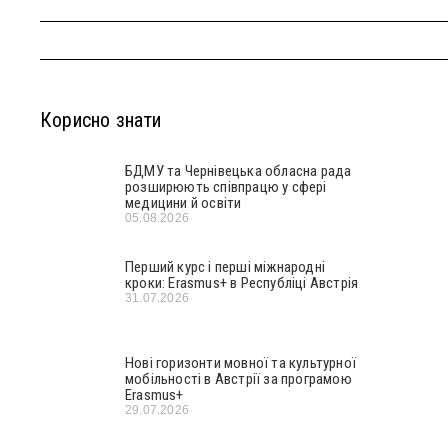
Корисно знати
БДМУ та Чернівецька обласна рада
розширюють співпрацю у сфері
медицини й освіти
05.08.2026
Перший курс і перші міжнародні
кроки: Erasmus+ в Республіці Австрія
31.07.2026
Нові горизонти мовної та культурної
мобільності в Австрії за програмою
Erasmus+
29.07.2026