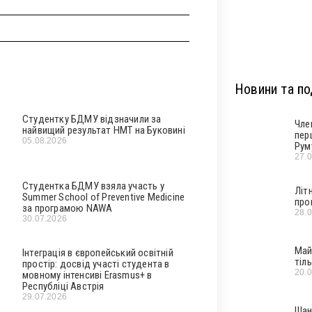
Новини та под
Студентку БДМУ відзначили за
Чле
найвищий результат НМТ на Буковині
пер
05.08.2026
Рум
27.
Студентка БДМУ взяла участь у
Літ
Summer School of Preventive Medicine
про
за програмою NAWA
28.
30.07.2026
Май
Інтеграція в європейський освітній
тіл
простір: досвід участі студента в
20.
мовному інтенсиві Erasmus+ в
Республіці Австрія
29.07.2026
Шан