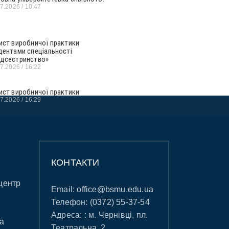
07.2026
10:47
ист виробничої практики
дентами спеціальності
дсестринство»
07.2026
16:22
ист виробничої практики
07.2026
16:29
КОНТАКТИ
центр
Email:
office@bsmu.edu.ua
Телефон:
(0372) 55-37-54
Адреса: : м. Чернівці, пл.
а
Театральна, 2