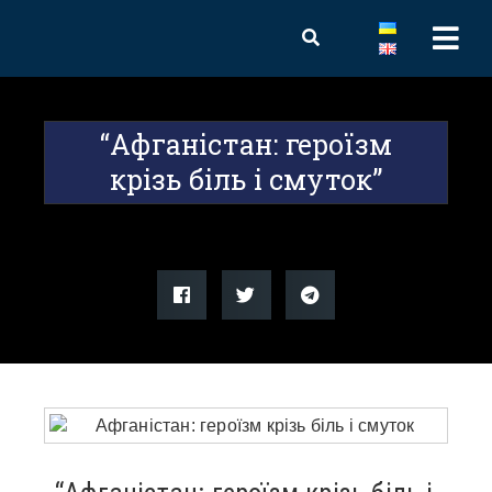
“Афганістан: героїзм
крізь біль і смуток”