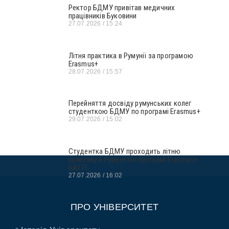
Ректор БДМУ привітав медичних
працівників Буковини
27.07.2026
15:24
Літня практика в Румунії за програмою
Erasmus+
28.07.2026
15:57
Перейняття досвіду румунських колег
студенткою БДМУ по програмі Erasmus+
29.07.2026
15:02
Студентка БДМУ проходить літню
практику в Румунії по програмі Erasmus+
KA171
27.07.2026
16:02
ПРО УНІВЕРСИТЕТ