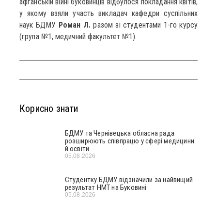
афганській війні буковинців відбулося покладання квітів,
у якому взяли участь викладач кафедри суспільних
наук БДМУ
Роман Л.
разом зі студентами 1-го курсу
(група №1, медичний факультет №1).
Корисно знати
БДМУ та Чернівецька обласна рада
розширюють співпрацю у сфері медицини
й освіти
05.08.2026
Студентку БДМУ відзначили за найвищий
результат НМТ на Буковині
05.08.2026