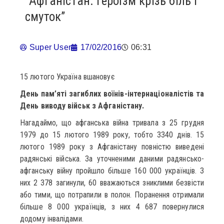
“Афганістан: героїзм крізь біль і
смуток”
Super User
17/02/2016
06:31
15 лютого Україна вшановує
День пам’яті загиблих воїнів-інтернаціоналістів та
День виводу військ з Афганістану.
Нагадаймо, що афганська війна тривала з 25 грудня
1979 до 15 лютого 1989 року, тобто 3340 днів. 15
лютого 1989 року з Афганістану повністю виведені
радянські війська. За уточненими даними радянсько-
афганську війну пройшло більше 160 000 українців. З
них 2 378 загинули, 60 вважаються зниклими безвісти
або тими, що потрапили в полон. Поранення отримали
більше 8 000 українців, з них 4 687 повернулися
додому інвалідами.