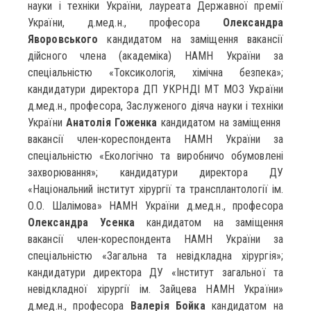
науки і техніки України, лауреата Державної премії
України, д.мед.н., професора
Олександра
Яворовського
кандидатом на заміщення вакансії
дійсного члена (академіка) НАМН України за
спеціальністю «Токсикологія, хімічна безпека»;
кандидатури директора ДП УКРНДІ МТ МОЗ України
д.мед.н., професора, Заслуженого діяча науки і техніки
України
Анатолія Гоженка
кандидатом на заміщення
вакансії член-кореспондента НАМН України за
спеціальністю «Екологічно та виробничо обумовлені
захворювання»; кандидатури директора ДУ
«Національний інститут хірургії та трансплантології ім.
О.О. Шалімова» НАМН України д.мед.н., професора
Олександра Усенка
кандидатом на заміщення
вакансії член-кореспондента НАМН України за
спеціальністю «Загальна та невідкладна хірургія»;
кандидатури директора ДУ «Інститут загальної та
невідкладної хірургії ім. Зайцева НАМН України»
д.мед.н., професора
Валерія Бойка
кандидатом на