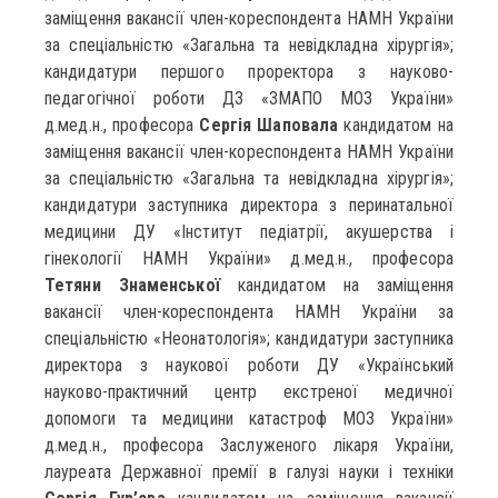
заміщення вакансії член-кореспондента НАМН України
за спеціальністю «Загальна та невідкладна хірургія»;
кандидатури першого проректора з науково-
педагогічної роботи ДЗ «ЗМАПО МОЗ України»
д.мед.н., професора
Сергія Шаповала
кандидатом на
заміщення вакансії член-кореспондента НАМН України
за спеціальністю «Загальна та невідкладна хірургія»;
кандидатури заступника директора з перинатальної
медицини ДУ «Інститут педіатрії, акушерства і
гінекології НАМН України» д.мед.н., професора
Тетяни Знаменської
кандидатом на заміщення
вакансії член-кореспондента НАМН України за
спеціальністю «Неонатологія»; кандидатури заступника
директора з наукової роботи ДУ «Український
науково-практичний центр екстреної медичної
допомоги та медицини катастроф МОЗ України»
д.мед.н., професора Заслуженого лікаря України,
лауреата Державної премії в галузі науки і техніки