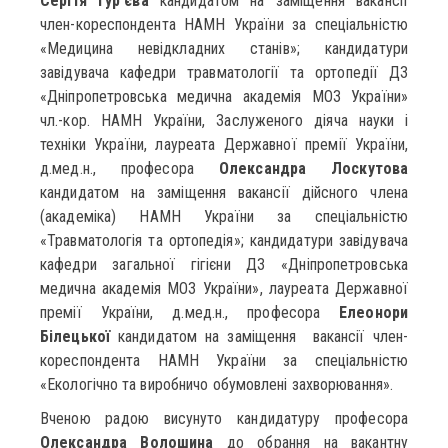
Сергія Гур’єва
кандидатом на заміщення вакансії
член-кореспондента НАМН України за спеціальністю
«Медицина невідкладних станів»; кандидатури
завідувача кафедри травматології та ортопедії ДЗ
«Дніпропетровська медична академія МОЗ України»
чл.-кор. НАМН України, Заслуженого діяча науки і
техніки України, лауреата Державної премії України,
д.мед.н., професора
Олександра Лоскутова
кандидатом на заміщення вакансії дійсного члена
(академіка) НАМН України за спеціальністю
«Травматологія та ортопедія»; кандидатури завідувача
кафедри загальної гігієни ДЗ «Дніпропетровська
медична академія МОЗ України», лауреата Державної
премії України, д.мед.н., професора
Елеонори
Білецької
кандидатом на заміщення вакансії член-
кореспондента НАМН України за спеціальністю
«Екологічно та виробничо обумовлені захворювання».
Вченою радою висунуто кандидатуру професора
Олександра Волошина
до обрання на вакантну