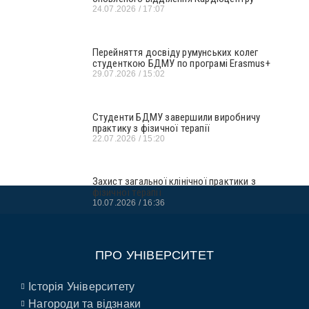
24.07.2026
17:07
Перейняття досвіду румунських колег
студенткою БДМУ по програмі Erasmus+
29.07.2026
15:02
Студенти БДМУ завершили виробничу
практику з фізичної терапії
22.07.2026
15:20
Захист загальної клінічної практики з
фізичної терапії
10.07.2026
16:36
ПРО УНІВЕРСИТЕТ
Історія Університету
Нагороди та відзнаки