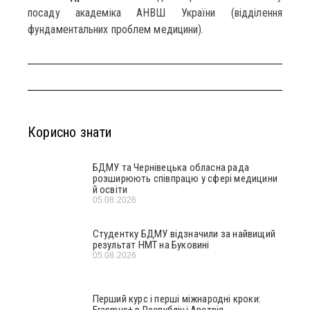
посаду академіка АНВШ України (відділення
фундаментальних проблем медицини).
Корисно знати
БДМУ та Чернівецька обласна рада
розширюють співпрацю у сфері медицини
й освіти
05.08.2026
Студентку БДМУ відзначили за найвищий
результат НМТ на Буковині
05.08.2026
Перший курс і перші міжнародні кроки:
Erasmus+ в Республіці Австрія