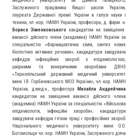
медичного університету ім. Данила Галицького,
Заслуженого працівника Вищої школи України,
лауреата Державної премії України в галузі науки і
техніки, чл.-кор. НАМН України, професора, д. фарм. н.
Бориса Зіменковського
кандидатом на заміщення
вакансії дійсного члена (академіка) НАМН України за
спеціальністю «Фармацевтична хімія, синтез нових
біологічно активних речовин»; кандидатури завідувача
кафедри інфекційних хвороб з епідеміологією,
шкірними та венеричними хворобами ДВНЗ
«Тернопільський державний медичний університет
імені І.Я. Горбачевського МОЗ України», чл.-кор. НАМН
України, д.мед.н., професора
Михайла Андрейчина
кандидатом на заміщення вакансії дійсного члена
(академіка) НАМН України за спеціальністю «Військова
епідеміологія, інфекційні хвороби»; кандидатури
завідувача кафедри гігієни праці і професійних хвороб
Національного медичного університету імені О.О.
Богомольця чл.-кор. НАМН України, Заслуженого діяча