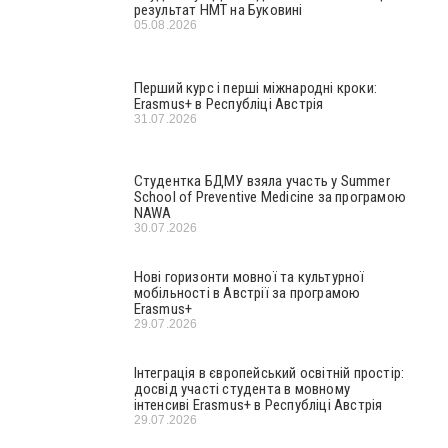
результат НМТ на Буковині
05.08.2026
Перший курс і перші міжнародні кроки:
Erasmus+ в Республіці Австрія
31.07.2026
Студентка БДМУ взяла участь у Summer
School of Preventive Medicine за програмою
NAWA
30.07.2026
Нові горизонти мовної та культурної
мобільності в Австрії за програмою
Erasmus+
29.07.2026
Інтеграція в європейський освітній простір:
досвід участі студента в мовному
інтенсиві Erasmus+ в Республіці Австрія
29.07.2026