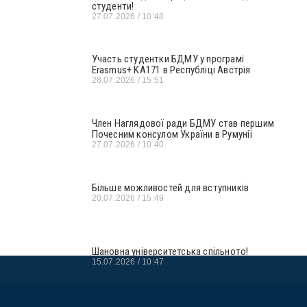
студенти!
27.07.2026
10:48
Участь студентки БДМУ у програмі
Erasmus+ KA171 в Республіці Австрія
28.07.2026
15:51
Член Наглядової ради БДМУ став першим
Почесним консулом України в Румунії
27.07.2026
10:40
Більше можливостей для вступників
20.07.2026
15:49
Шановна університетська спільното!
15.07.2026
10:47