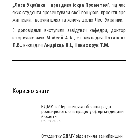
„Леся Українка – правдива іскра Прометея”
, під час
яких студенти презентували свої пошукові проекти про
життєвий, творчий шлях та жіночу долю Лесі Українки.
З доповідями виступили завідувач кафедри, доктор
історичних наук
Мойсей А.А.
, ст. викладач
Потапова
Л.Б.
, викладачі
Андрієць В.І., Никифорук Т.М.
Корисно знати
БДМУ та Чернівецька обласна рада
розширюють співпрацю у сфері медицини
й освіти
05.08.2026
Студентку БДМУ відзначили за найвищий