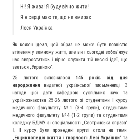
Ні! Я жива! Я буду вічно жити!
Я в серці маю те, що не вмирає
Леся Українка
Як кожен ідеал, цей образ не може бути повністю
втіленим у земному житті, але він і сьогодні зобов’язує
нас випростатись і вірно служити тій високі ідеї, що
зветься „Україною”.
25 лютого виповнилося
145 років від дня
народження
видатної української письменниці. З
нагоди цієї дати кафедрою суспільних наук та
українознавства 25-26 лютого зі студентами І курсу
медичного факультету №1 (3-4 групи), студентами
медичного факультету №4 (1-2 групи) та студентами
коледжу БДМУ зі спеціальності „Сестринська справа”
І, ІІ курсу були проведені круглі столи на теми:
„Енциклопедія життя і творчості Лесі Українки”
та