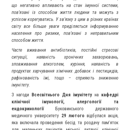
що негативно впливають на стан імунної системи,
пов’язані із способом життя людини та можуть з
успіхом корегуватись. У зв’язку з цим в різних країнах
світу все більше уваги приділяється інформуванню
населення про ризики, пов’язані з неправильним
способом життя.
Часте вживання антибіотиків, постійні стресові
ситуації, наявність хронічних захворювань,
зловживання алкоголем, куріння, наявність в
продуктах харчування хімічних добавок і пестицидів,
рафінованість їжі, тощо – сприяють зниженню
імунітету.
З нагоди
Всесвітнього Дня імунітету
на
кафедрі
клінічної імунології, алергології та
ендокринології
Буковинського державного
медичного університету
29 лютого
відбулася акція,
яка включала проведення бесід та роздачу пам’яток
для маленьких пацієнтів міської дитячої клінічної