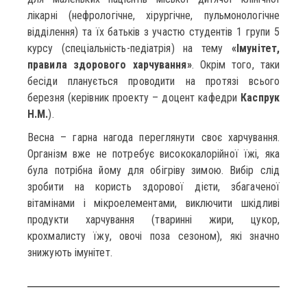
лікарні (нефрологічне, хірургічне, пульмонологічне
відділення) та їх батьків з участю студентів 1 групи 5
курсу (спеціальність-педіатрія) на тему
«Імунітет,
правила здорового харчування»
. Окрім того, таки
бесіди планується проводити на протязі всього
березня (керівник проекту – доцент кафедри
Каспрук
Н.М.
).
Весна – гарна нагода переглянути своє харчування.
Організм вже не потребує висококалорійної їжі, яка
була потрібна йому для обігріву зимою. Вибір слід
зробити на користь здорової дієти, збагаченої
вітамінами і мікроелементами, виключити шкідливі
продукти харчування (тваринні жири, цукор,
крохмалисту їжу, овочі поза сезоном), які значно
знижують імунітет.