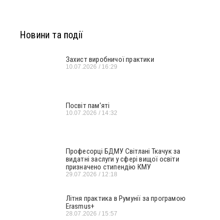
Новини та події
Захист виробничої практики
10.07.2026
16:29
Посвіт пам’яті
10.07.2026
14:32
Професорці БДМУ Світлані Ткачук за
видатні заслуги у сфері вищої освіти
призначено стипендію КМУ
29.07.2026
12:18
Літня практика в Румунії за програмою
Erasmus+
28.07.2026
15:57