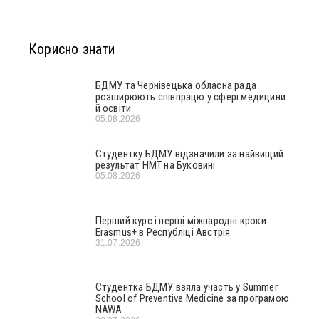
Корисно знати
БДМУ та Чернівецька обласна рада
розширюють співпрацю у сфері медицини
й освіти
05.08.2026
Студентку БДМУ відзначили за найвищий
результат НМТ на Буковині
05.08.2026
Перший курс і перші міжнародні кроки:
Erasmus+ в Республіці Австрія
31.07.2026
Студентка БДМУ взяла участь у Summer
School of Preventive Medicine за програмою
NAWA