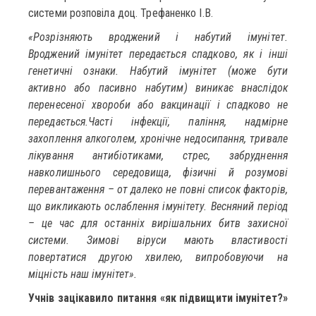
системи розповіла доц. Трефаненко І.В.
«Розрізняють вроджений і набутий імунітет.
Вроджений імунітет передається спадково, як і інші
генетичні ознаки. Набутий імунітет (може бути
активно або пасивно набутим) виникає внаслідок
перенесеної хвороби або вакцинації і спадково не
передається.Часті інфекції, паління, надмірне
захоплення алкоголем, хронічне недосипання, тривале
лікування антибіотиками, стрес, забруднення
навколишнього середовища, фізичні й розумові
перевантаження – от далеко не повні список факторів,
що викликають ослаблення імунітету. Весняний період
– це час для останніх вирішальних битв захисної
системи. Зимові віруси мають властивості
повертатися другою хвилею, випробовуючи на
міцність наш імунітет».
Учнів зацікавило питання «як підвищити імунітет?»