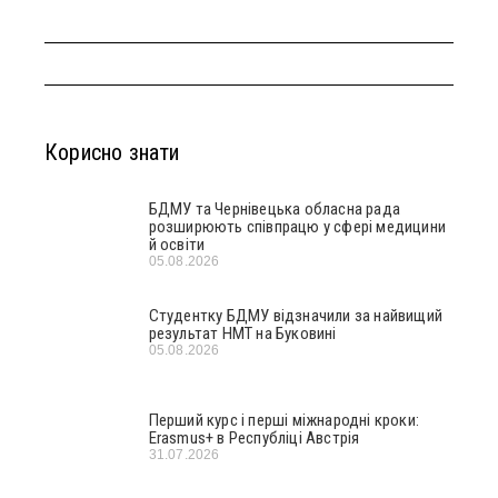
Корисно знати
БДМУ та Чернівецька обласна рада
розширюють співпрацю у сфері медицини
й освіти
05.08.2026
Студентку БДМУ відзначили за найвищий
результат НМТ на Буковині
05.08.2026
Перший курс і перші міжнародні кроки:
Erasmus+ в Республіці Австрія
31.07.2026