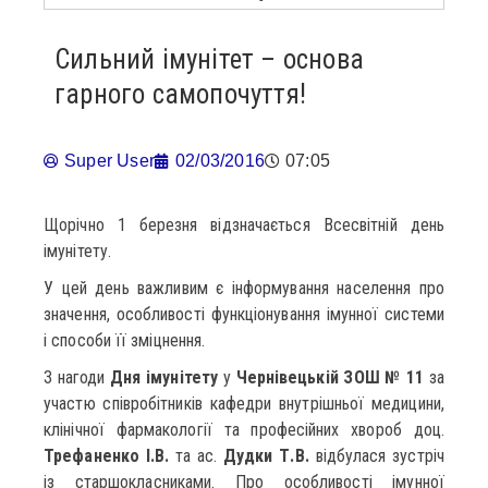
Сильний імунітет – основа
гарного самопочуття!
Super User
02/03/2016
07:05
Щорічно 1 березня відзначається Всесвітній день
імунітету.
У цей день важливим є інформування населення про
значення, особливості функціонування імунної системи
і способи її зміцнення.
З нагоди
Дня імунітету
у
Чернівецькій ЗОШ № 11
за
участю співробітників кафедри внутрішньої медицини,
клінічної фармакології та професійних хвороб доц.
Трефаненко І.В.
та ас.
Дудки Т.В.
відбулася зустріч
із старшокласниками. Про особливості імунної