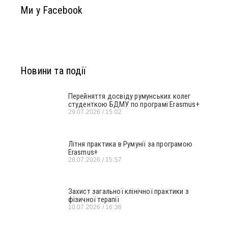
Ми у Facebook
Новини та події
Перейняття досвіду румунських колег
студенткою БДМУ по програмі Erasmus+
29.07.2026
15:02
Літня практика в Румунії за програмою
Erasmus+
28.07.2026
15:57
Захист загальної клінічної практики з
фізичної терапії
10.07.2026
16:36