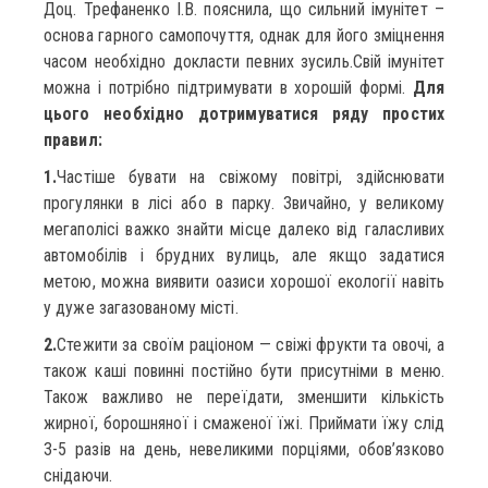
Доц. Трефаненко І.В. пояснила, що сильний імунітет –
основа гарного самопочуття, однак для його зміцнення
часом необхідно докласти певних зусиль.Свій імунітет
можна і потрібно підтримувати в хорошій формі.
Для
цього необхідно дотримуватися ряду простих
правил:
1.
Частіше бувати на свіжому повітрі, здійснювати
прогулянки в лісі або в парку. Звичайно, у великому
мегаполісі важко знайти місце далеко від галасливих
автомобілів і брудних вулиць, але якщо задатися
метою, можна виявити оазиси хорошої екології навіть
у дуже загазованому місті.
2.
Стежити за своїм раціоном — свіжі фрукти та овочі, а
також каші повинні постійно бути присутніми в меню.
Також важливо не переїдати, зменшити кількість
жирної, борошняної і смаженої їжі. Приймати їжу слід
3-5 разів на день, невеликими порціями, обов’язково
снідаючи.