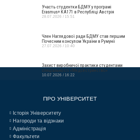
Участь студентки БДМУ у програмі
Erasmus+ KA171 в Республіці Австрія
28.07.2026
15:51
Член Наглядової ради БДМУ став першим
Почесним консулом України в Румунії
27.07.2026
10:40
Захист виробничої практики студентами
спеціальності «Медсестринство»
10.07.2026
16:22
ПРО УНІВЕРСИТЕТ
Історія Університету
Нагороди та відзнаки
Адміністрація
Факультети