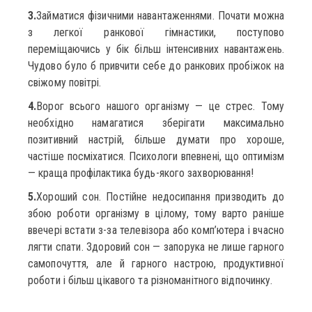
3.
Займатися фізичними навантаженнями. Почати можна
з легкої ранкової гімнастики, поступово
переміщаючись у бік більш інтенсивних навантажень.
Чудово було б привчити себе до ранкових пробіжок на
свіжому повітрі.
4.
Ворог всього нашого організму — це стрес. Тому
необхідно намагатися зберігати максимально
позитивний настрій, більше думати про хороше,
частіше посміхатися. Психологи впевнені, що оптимізм
— краща профілактика будь-якого захворювання!
5.
Хороший сон. Постійне недосипання призводить до
збою роботи організму в цілому, тому варто раніше
ввечері встати з-за телевізора або комп’ютера і вчасно
лягти спати. Здоровий сон — запорука не лише гарного
самопочуття, але й гарного настрою, продуктивної
роботи і більш цікавого та різноманітного відпочинку.