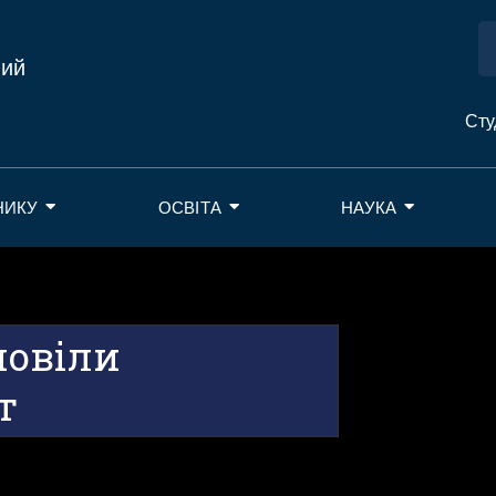
ний
Сту
НИКУ
ОСВІТА
НАУКА
повіли
т