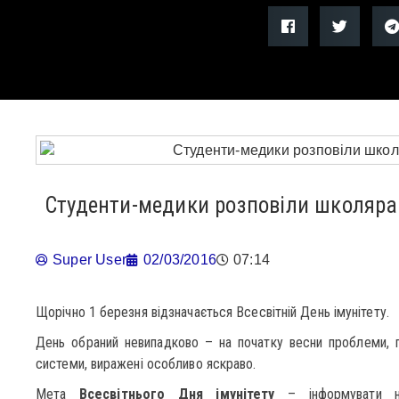
Студенти-медики розповіли школярам
Super User
02/03/2016
07:14
Щорічно 1 березня відзначається Всесвітній День імунітету.
День обраний невипадково – на початку весни проблеми, п
системи, виражені особливо яскраво.
Мета
Всесвітнього Дня імунітету
– інформувати на