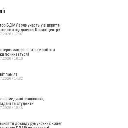
ії
тор БДМУ взяв участь у відкритті
вленого відділення Кардіоцентру
07.2026
17:07
стерня завершена, але робота
ьки починається!
07.2026
16:16
віт пам’яті
07.2026
14:32
овні медичні працівники,
ладачі та студенти!
07.2026
10:48
ейняття досвіду румунських колег
денткою БДМУ по програмі