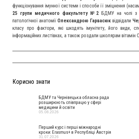
функціонування імунної системи і способи її зміцнення (нас
25 групи медичного факультету №2
БДМУ на чолі з к
патологічної анатомії
Олександрою Гарвасюк
відвідали
Че
класу про фактори, які шкодять імунітету, його види, сп
інформаційних листівках, а також роздали школярам вітамін С
Корисно знати
БДМУ та Чернівецька обласна рада
розширюють співпрацю у сфері
медицини й освіти
05.08.2026
Перший курс і перші міжнародні
кроки: Erasmus+ в Республіці Австрія
31.07.2026