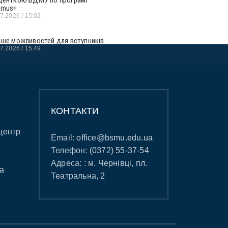
smus+
07.2026
15:02
ьше можливостей для вступників
07.2026
15:49
КОНТАКТИ
центр
Email:
office@bsmu.edu.ua
Телефон:
(0372) 55-37-54
Адреса: : м. Чернівці, пл.
а
Театральна, 2