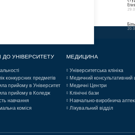
Era
29.
Біл
20.
П ДО УНІВЕРСИТЕТУ
МЕДИЦИНА
альності
Університетська клініка
ік конкурсних предметів
Медичний консультативний 
ла прийому в Університет
Медичні Центри
ла прийому в Коледж
Клінічні бази
сть навчання
Навчально-виробнича аптек
альна коміся
Лікувальний відділ