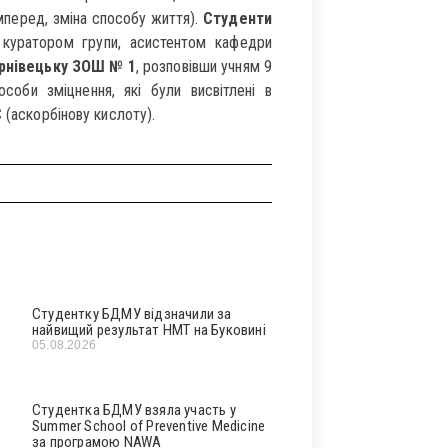
амперед, зміна способу життя).
Студенти
уратором групи, асистентом кафедри
рнівецьку ЗОШ № 1
, розповівши учням 9
особи зміцнення, які були висвітлені в
 (аскорбінову кислоту).
Студентку БДМУ відзначили за
найвищий результат НМТ на Буковині
05.08.2026
Студентка БДМУ взяла участь у
Summer School of Preventive Medicine
за програмою NAWA