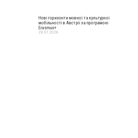
Нові горизонти мовної та культурної
мобільності в Австрії за програмою
Erasmus+
29.07.2026