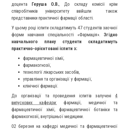
доцента
Геруша О.В.
, До складу комісії крім
співробітників університету ввійшли також
представники практичної фармації області.
У цьому році іспити складатимуть 47 студентів заочної
форми навчання спеціальності «Фармація».
Згідно
навчального плану студенти складатимуть
практично-орієнтовані іспити з:
фармацевтичної хімії,
фармакогнозії,
технології лікарських засобів,
управління та організації у фармації,
клінічної фармації.
До організації та проведення іспитів залучені
4
випускових кафедри:
фармації, медичної та
фармацевтичної хімії, фармацевтичної ботаніки та
фармакогнозії, внутрішньої медицини.
02 березня на кафедрі медичної та фармацевтичної