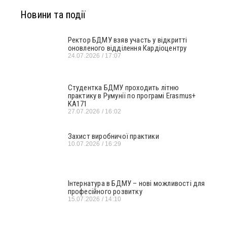
Новини та події
Ректор БДМУ взяв участь у відкритті
оновленого відділення Кардіоцентру
24.07.2026
17:07
Студентка БДМУ проходить літню
практику в Румунії по програмі Erasmus+
KA171
27.07.2026
16:02
Захист виробничої практики
10.07.2026
16:29
Інтернатура в БДМУ – нові можливості для
професійного розвитку
15.07.2026
14:10