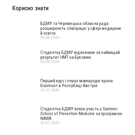
Корисно знати
БДМУ та Чернівецька обласна рада
розширюють співпрацю у сфері медицини
й освіти
05.08.2026
Студентку БДМУ відзначили за найвищий
результат НМТ на Буковині
05.08.2026
Перший курс і перші міжнародні кроки:
Erasmus+ в Республіці Австрія
31.07.2026
Студентка БДМУ взяла участь у Summer
School of Preventive Medicine за програмою
NAWA
30.07.2026