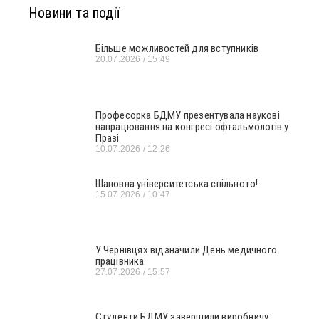
Новини та події
Більше можливостей для вступників
20.07.2026
15:49
Професорка БДМУ презентувала наукові
напрацювання на конгресі офтальмологів у
Празі
10.07.2026
12:26
Шановна університетська спільното!
15.07.2026
10:47
У Чернівцях відзначили День медичного
працівника
27.07.2026
15:57
Студенти БДМУ завершили виробничу