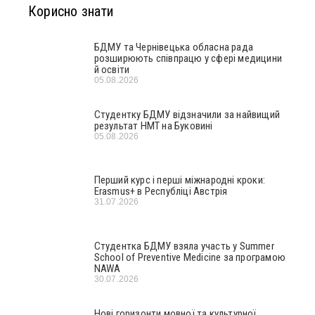
Корисно знати
БДМУ та Чернівецька обласна рада
розширюють співпрацю у сфері медицини
й освіти
05.08.2026
Студентку БДМУ відзначили за найвищий
результат НМТ на Буковині
05.08.2026
Перший курс і перші міжнародні кроки:
Erasmus+ в Республіці Австрія
31.07.2026
Студентка БДМУ взяла участь у Summer
School of Preventive Medicine за програмою
NAWA
30.07.2026
Нові горизонти мовної та культурної