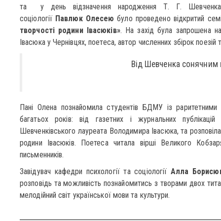
та у день відзначення народження Т. Г. Шевченка 
соціології
Павлюк Олесею
було проведено відкритий сем
творчості родини Івасюків»
. На захід була запрошена н
Івасюка у Чернівцях, поетеса, автор численних збірок поезій 
Від Шевченка сонячним 
Пані Олена познайомила студентів БДМУ із раритетними 
багатьох років: від газетних і журнальних публікаці
Шевченківського лауреата Володимира Івасюка, та розповіла 
родини Івасюків. Поетеса читала вірші Великого Кобзар
письменників.
Завідувач кафедри психології та соціології
Алла Борисю
розповідь та можливість познайомитись з творами двох титан
мелодійний світ української мови та культури.