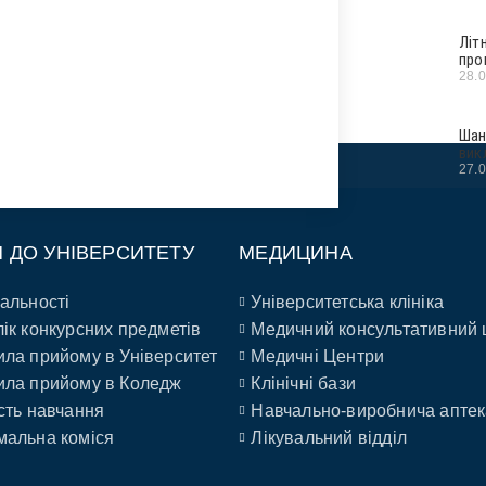
Літ
про
28.
Шан
вик
27.
П ДО УНІВЕРСИТЕТУ
МЕДИЦИНА
альності
Університетська клініка
ік конкурсних предметів
Медичний консультативний 
ла прийому в Університет
Медичні Центри
ла прийому в Коледж
Клінічні бази
сть навчання
Навчально-виробнича аптек
альна коміся
Лікувальний відділ