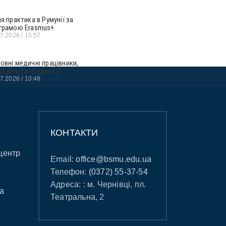
ня практика в Румунії за
грамою Erasmus+
07.2026
15:57
овні медичні працівники,
ладачі та студенти!
07.2026
10:48
КОНТАКТИ
центр
Email:
office@bsmu.edu.ua
Телефон:
(0372) 55-37-54
Адреса: : м. Чернівці, пл.
а
Театральна, 2