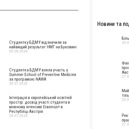
Новини та под
Біл
Студентку БДМУ відзначили за
20.
найвищий результат НМТ на Буковині
05.08.2026
Фах
про
Студентка БДМУ взяла участь у
Авс
Summer School of Preventive Medicine
27.
за програмою NAWA
30.07.2026
Май
тіл
Інтеграція в європейський освітній
20.
простір: досвід участі студента в
мовному інтенсиві Erasmus+ в
Республіці Австрія
Рек
29.07.2026
пра
27.