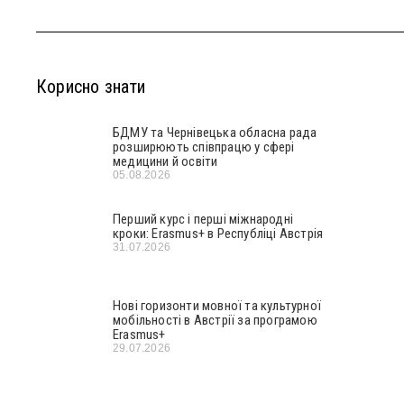
Корисно знати
БДМУ та Чернівецька обласна рада
розширюють співпрацю у сфері
медицини й освіти
05.08.2026
Перший курс і перші міжнародні
кроки: Erasmus+ в Республіці Австрія
31.07.2026
Нові горизонти мовної та культурної
мобільності в Австрії за програмою
Erasmus+
29.07.2026