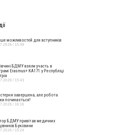
ії
ьше можливостей для вступників
07.2026
15:49
івчині БДМУ взяли участь в
грамі Erasmus+ KA171 у Республіці
трія
07.2026
15:43
стерня завершена, але робота
ьки починається!
07.2026
16:16
тор БДМУ привітав медичних
цівників Буковини
07.2026
15:24