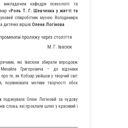
викладачем кафедри психології та
інар
«Роль Т. Г. Шевченка у житті та
ауковий співробітник музею Володимира
та дитячих віршів
Олена Логінова
.
променем проляжу через століття
М. Г. Івасюк
речами, які Івасюки збирали впродовж
й Михайла Григоровича – до відзнаки
про те, як Кобзар увійшов у творчий світ
я, порівнювала мотиви творчості обох
к
подякувала Олені Логіновій за чудову
ів слова, які проклали шлях у красивий і