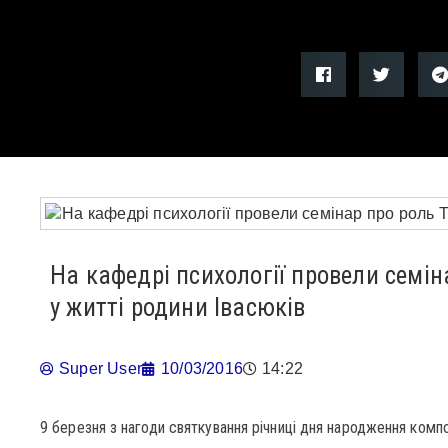
На кафедрі психології провели семін
у житті родини Івасюків
Super User
10/03/2016
14:22
9 березня з нагоди святкування річниці дня народження компо