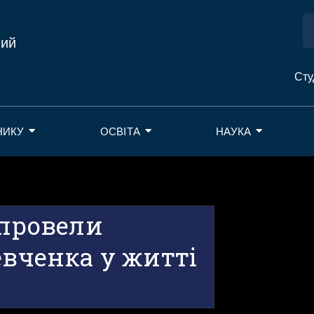
ний
Сту
НИКУ
ОСВІТА
НАУКА
 провели
евченка у житті