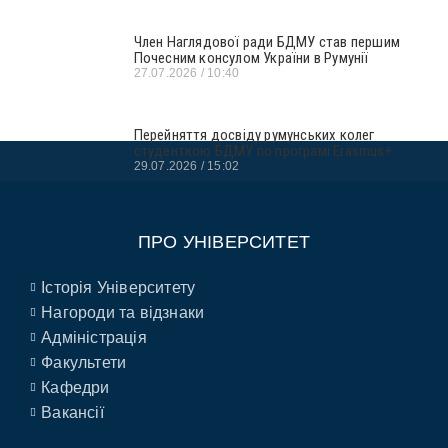
Член Наглядової ради БДМУ став першим
Почесним консулом України в Румунії
27.07.2026
10:40
Перейняття досвіду румунських колег
студенткою БДМУ по програмі Erasmus+
29.07.2026
15:02
ПРО УНІВЕРСИТЕТ
Історія Університету
Нагороди та відзнаки
Адміністрація
Факультети
Кафедри
Вакансії