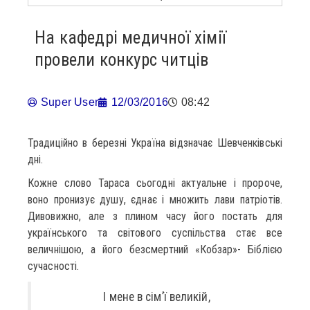
На кафедрі медичної хімії
провели конкурс читців
Super User
12/03/2016
08:42
Традиційно в березні Україна відзначає Шевченківські
дні.
Кожне слово Тараса сьогодні актуальне і пророче,
воно пронизує душу, єднає і множить лави патріотів.
Дивовижно, але з плином часу його постать для
українського та світового суспільства стає все
величнішою, а його безсмертний «Кобзар»- Біблією
сучасності.
І мене в сім’ї великій,