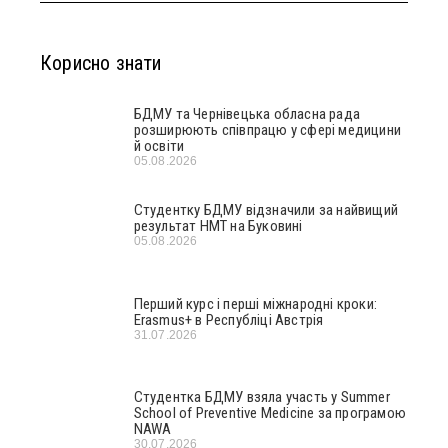
Корисно знати
БДМУ та Чернівецька обласна рада
розширюють співпрацю у сфері медицини
й освіти
05.08.2026
Студентку БДМУ відзначили за найвищий
результат НМТ на Буковині
05.08.2026
Перший курс і перші міжнародні кроки:
Erasmus+ в Республіці Австрія
31.07.2026
Студентка БДМУ взяла участь у Summer
School of Preventive Medicine за програмою
NAWA
30.07.2026