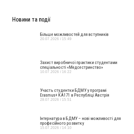
Новини та події
Більше можливостей для вступників
20.07.2026
15:49
Захист виробничої практики студентами
спеціальності «Медсестринство»
10.07.2026
16:22
Участь студентки БДМУ у програмі
Erasmus+ KA171 в Республіці Австрія
28.07.2026
15:51
Інтернатура в БДМУ – нові можливості для
професійного розвитку
15.07.2026
14:10