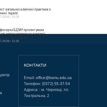
ист загальної клінічної практики з
ичної терапії
07.2026
16:36
фесорка БДМУ презентувала
кові напрацювання на конгресі
альмологів у Празі
07.2026
12:26
КОНТАКТИ
центр
Email:
office@bsmu.edu.ua
Телефон:
(0372) 55-37-54
Адреса: : м. Чернівці, пл.
а
Театральна, 2