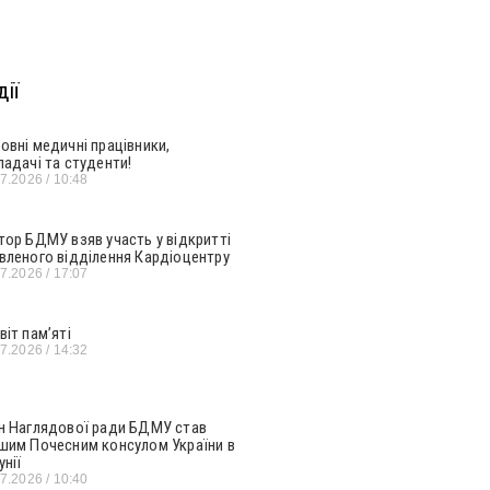
ії
овні медичні працівники,
ладачі та студенти!
07.2026
10:48
тор БДМУ взяв участь у відкритті
вленого відділення Кардіоцентру
07.2026
17:07
віт пам’яті
07.2026
14:32
н Наглядової ради БДМУ став
шим Почесним консулом України в
унії
07.2026
10:40