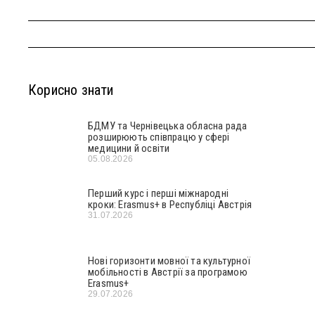
Корисно знати
БДМУ та Чернівецька обласна рада
розширюють співпрацю у сфері
медицини й освіти
05.08.2026
Перший курс і перші міжнародні
кроки: Erasmus+ в Республіці Австрія
31.07.2026
Нові горизонти мовної та культурної
мобільності в Австрії за програмою
Erasmus+
29.07.2026