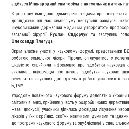
відбувся
Міжнародний симпозіум з актуальних питань па
З розгорнутими доповідями-презентаціями про результати 
досліджень піл час симпозіуму виступили завідувач ка
«Буковинський державний медичний університет» професо
загальної хірургії
Руслан Сидорчук
та заступник гол
Олександр Плегуца
.
Окрім власне участі у науковому форумі, представники 
роботою земельної лікарні Тіролю, спілкуватись з колега
цікавістю сприйняли інформацію про здобутки науковців-кл
викликала інформація про наукові здобутки наукових шк
результатів наукових досліджень в роботі університетських
БДМУ.
Упродовж поважного наукового форуму делегати з України м
світових вчених, прийняли участь у розробці нових директивн
жваві дискусії, учасники ділились досвідом лікування хвор
лікарів у їхніх країнах, своїми навичками, думками та ідея
до програми наукового форуму та опубліковані у спеціальном