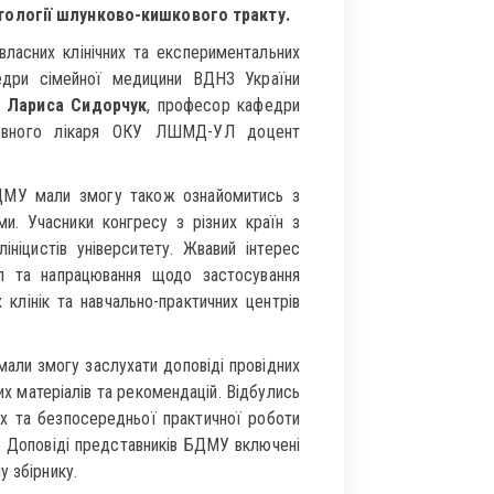
тології шлунково-кишкового тракту.
власних клінічних та експериментальних
федри сімейної медицини ВДНЗ України
р
Лариса Сидорчук
, професор кафедри
овного лікаря ОКУ ЛШМД-УЛ доцент
БДМУ мали змогу також ознайомитись з
ми. Учасники конгресу з різних країн з
ініцистів університету. Жвавий інтерес
іл та напрацювання щодо застосування
 клінік та навчально-практичних центрів
али змогу заслухати доповіді провідних
их матеріалів та рекомендацій. Відбулись
их та безпосередньої практичної роботи
ми. Доповіді представників БДМУ включені
у збірнику.