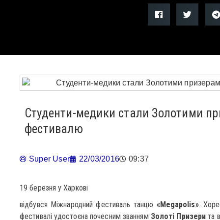
Студенти-медики стали Золотими п
фестивалю
Super User
22/03/2016
09:37
19 березня у Харкові
відбувся Міжнародний фестиваль танцю
«Megapolis»
. Хоре
фестивалі удостоєна почесним званням
Золоті Призери
та в