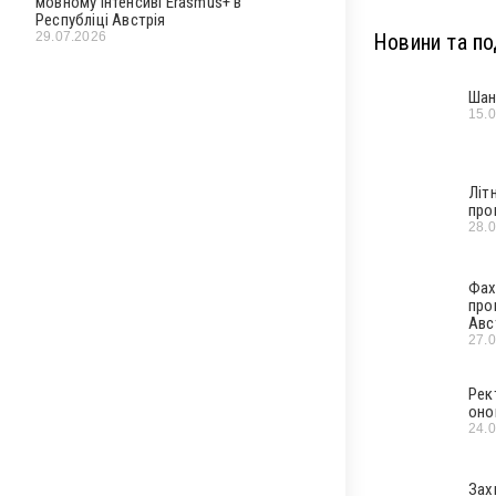
мовному інтенсиві Erasmus+ в
Республіці Австрія
29.07.2026
Новини та под
Шан
15.
Літ
про
28.
Фах
про
Авс
27.
Рек
оно
24.
Зах