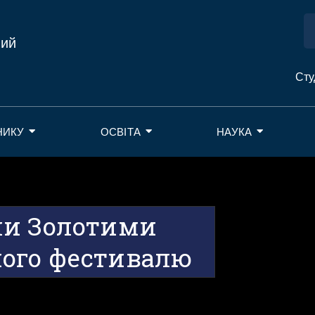
ний
Сту
НИКУ
ОСВІТА
НАУКА
ли Золотими
ого фестивалю