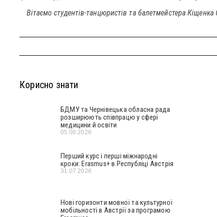
Вітаємо студентів-танцюристів та балетмейстера Кіщенка
Корисно знати
БДМУ та Чернівецька обласна рада
розширюють співпрацю у сфері
медицини й освіти
05.08.2026
Перший курс і перші міжнародні
кроки: Erasmus+ в Республіці Австрія
31.07.2026
Нові горизонти мовної та культурної
мобільності в Австрії за програмою