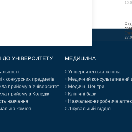
10.
Сту
пра
Era
27.
П ДО УНІВЕРСИТЕТУ
МЕДИЦИНА
альності
Університетська клініка
ік конкурсних предметів
Медичний консультативний 
ла прийому в Університет
Медичні Центри
ла прийому в Коледж
Клінічні бази
сть навчання
Навчально-виробнича аптек
альна коміся
Лікувальний відділ