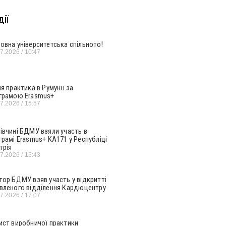
ії
овна університетська спільното!
07.2026
10:47
ня практика в Румунії за
грамою Erasmus+
07.2026
15:57
івчині БДМУ взяли участь в
грамі Erasmus+ KA171 у Республіці
трія
07.2026
15:43
тор БДМУ взяв участь у відкритті
вленого відділення Кардіоцентру
07.2026
17:07
ист виробничої практики