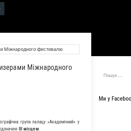
ризерами Міжнародного
Ми у Facebo
ографічна група палацу «Академічний» у
ідзначені
III місцем
.