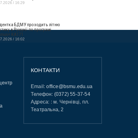
07.2026
16:29
дентка БДМУ проходить літню
ктику в Румунії по програмі
smus+ KA171
07.2026
16:02
КОНТАКТИ
центр
Email:
office@bsmu.edu.ua
Телефон:
(0372) 55-37-54
Адреса: : м. Чернівці, пл.
а
Театральна, 2