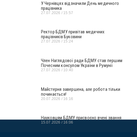
У Чернівцях відзначили День медичного
працівника
27.07.2026
15:57
Ректор БДМУ привітав медичних
працівників Буковини
27.07.2026
15:24
Член Наглядової ради БДМУ став першим
Почесним консулом України в Румунії
27.07.2026
10:40
Майстерня завершена, але робота тільки
починається!
20.07.2026
16:16
Науковцям БДМУ присвоєно вчені звання
15.07.2026
16:06