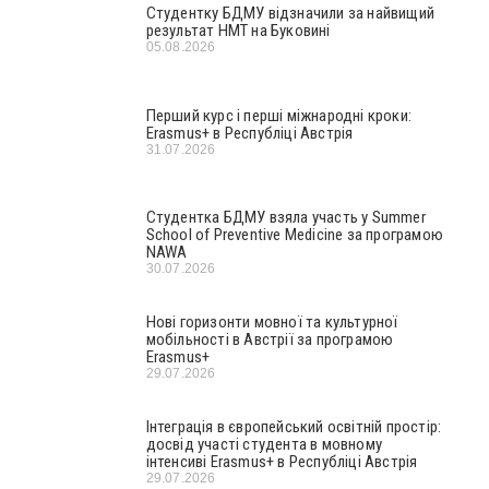
Студентку БДМУ відзначили за найвищий
результат НМТ на Буковині
05.08.2026
Перший курс і перші міжнародні кроки:
Erasmus+ в Республіці Австрія
31.07.2026
Студентка БДМУ взяла участь у Summer
School of Preventive Medicine за програмою
NAWA
30.07.2026
Нові горизонти мовної та культурної
мобільності в Австрії за програмою
Erasmus+
29.07.2026
Інтеграція в європейський освітній простір:
досвід участі студента в мовному
інтенсиві Erasmus+ в Республіці Австрія
29.07.2026