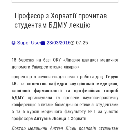
Професор з Хорватії прочитав
студентам БДМУ лекцію
Super User
23/03/2016
07:25
18 березня на базі ОКУ «Лікарня швидкої медичної
допомоги-Університетська лікарня»
проректор з науково-педагогічної роботи доц.
Геруш
І.В.
та
колектив кафедри внутрішньої медицини,
клінічної фармакології та професійних хвороб
БДМУ
організували та провели науково-практичну
конференцію з питань біомедичної етики зі студентами
5 та 6 курсів медичного факультету №1 за участю
професора
Антуана Лісеца
з Хорватії.
Доктор медицини Антуан Лісец розповів студентам