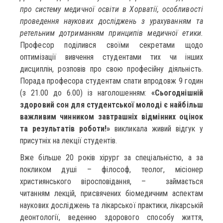
про систему медичної освіти в Хорватії, особливості
проведення наукових досліджень з урахуванням та
ретельним дотриманням принципів медичної етики.
Професор поділився своїми секретами щодо
оптимізації вивчення студентами тих чи інших
дисциплін, розповів про свою професійну діяльність.
Порада професора студентам спати впродовж 9 годин
(з 21.00 до 6.00) із наголошенням:
«Сьогоднішній
здоровий сон для студентської молоді є найбільш
важливим чинником завтрашніх відмінних оцінок
та результатів роботи!»
викликала живий відгук у
присутніх на лекції студентів.
Вже більше 20 років хірург за спеціальністю, а за
покликом душі – філософ, теолог, місіонер
християнського віросповідання, – займається
читанням лекцій, присвячених біомедичним аспектам
наукових досліджень та лікарської практики, лікарській
деонтології, веденню здорового способу життя,