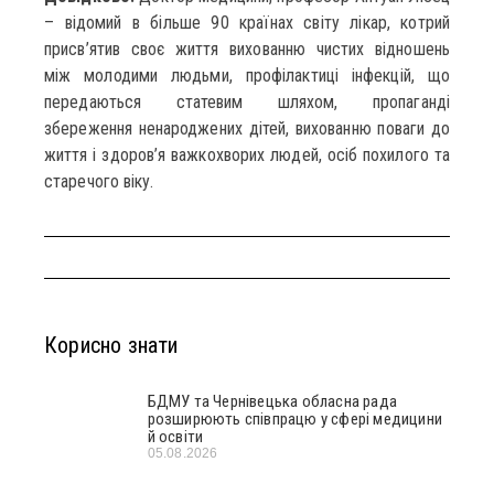
– відомий в більше 90 країнах світу лікар, котрий
присв’ятив своє життя вихованню чистих відношень
між молодими людьми, профілактиці інфекцій, що
передаються статевим шляхом, пропаганді
збереження ненароджених дітей, вихованню поваги до
життя і здоров’я важкохворих людей, осіб похилого та
старечого віку.
Корисно знати
БДМУ та Чернівецька обласна рада
розширюють співпрацю у сфері медицини
й освіти
05.08.2026