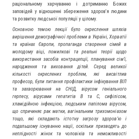
раціональному харчуванню і дотриманню Божих
заповідей у відношенні збереження здоров’я людини
та розвитку людської популяції у цілому.
Основною темою лекції було окреслення шляхів
вирішення демографічної проблеми в Україні, Хорватії
та країнах Європи, пропаганда створення сімей в
молодому віці, помилкові та реальні теорії щодо
використання засобів контрацепції, планування сім’ї,
народження та виховання дітей. Серед великої
кількості окреслених проблем, які висвітлив
професор, були питання профілактики інфікування ВІЛ
та захворювання на СНІД, вірусом геніального
герпесу, вірусами гепатитів В та С, сифілісом,
хламідійною інфекцією, людським папілома вірусом,
що спричиняє рак матки, вагінальним трихомоніазом
тощо, які складають істотну загрозу здоров’ю і
подальшому існуванню нації, оскільки призводять до
неплідності жінок та чоловіків та неможливості