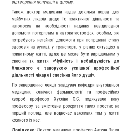
відтворення популяції в цілому.
Також доктор медицини надав декілька порад для
майбутніх лікарів щодо їх практичної діяльності та
наголосив на необхідності надання невідкладної
допомоги потерпілим в автокатастрофах, особам, які
потребують негайної допомоги при погіршанні стану
здоров’я на вулиці, у транспорті, у різних ситуаціях в
приватному житті, адже це може бути вирішальним у
спасінні їх життя.
«Чуйність і небайдужість до
ближного є запорукою успішної професійної
діяльності лікаря і спасіння його душі».
По завершенню лекції завідувач кафедри внутрішньої
медицини, клінічної фармакології та професійних
хвороб професор Хухліна О.С. подякувала пану
професору за змістовне розкриття таких простих на
перший погляд, але водночас важливих тем у житті
кожного із нас.
Довідково:
Доктор медицини, професор Антуан Лісец