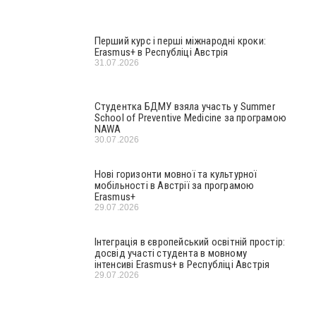
Перший курс і перші міжнародні кроки:
Erasmus+ в Республіці Австрія
31.07.2026
Студентка БДМУ взяла участь у Summer
School of Preventive Medicine за програмою
NAWA
30.07.2026
Нові горизонти мовної та культурної
мобільності в Австрії за програмою
Erasmus+
29.07.2026
Інтеграція в європейський освітній простір:
досвід участі студента в мовному
інтенсиві Erasmus+ в Республіці Австрія
29.07.2026