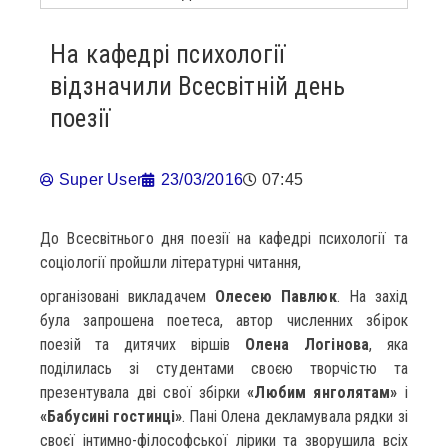
На кафедрі психології
відзначили Всесвітній день
поезії
Super User
23/03/2016
07:45
До Всесвітнього дня поезії на кафедрі психології та
соціології пройшли літературні читання,
організовані викладачем
Олесею Павлюк
. На захід
була запрошена поетеса, автор численних збірок
поезій та дитячих віршів
Олена Логінова
, яка
поділилась зі студентами своєю творчістю та
презентувала дві свої збірки
«Любим янголятам»
і
«Бабусині гостинці»
. Пані Олена декламувала рядки зі
своєї інтимно-філософської лірики та зворушила всіх