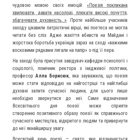
чудовою мовою своїх емоцій:
«Поезія покликана
хвилювати, давати насолоді, плекати високі почуття,
збагачувати духовність…»
. Проте найбільше учасників
заходу цікавили патріотичні вірші, які поетеса не могла
читати без сліз. Адже жахіття вбивств на Майдані і
жорстока боротьба українців зараз на сході «важкими
восковими рядками лягали на папір» з-під її пера.
На заході була присутня завідувач кафедри психології і
соціології, помічник ректора з іміджевої політики,
професор
Алла Борисюк
, яка зауважила, що поезія
може стати відповіддю на найгостріші та найглибші
духовні запити сучасної людини, для цього лише
необхідно звернутися до неї. Саме відзначення
Всесвітнього дня поезії може сприяти
створенню позитивного образу поезії як справжнього
сучасного мистецтва, відкритого людям та привернути
до неї якнайширшу увагу.
Всесвітній день поезії — свято, яке відзначається