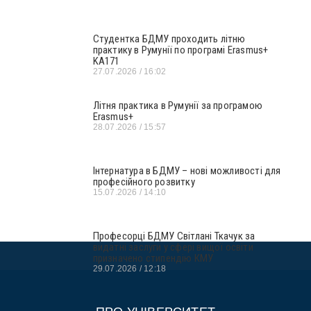
Студентка БДМУ проходить літню
практику в Румунії по програмі Erasmus+
KA171
27.07.2026
16:02
Літня практика в Румунії за програмою
Erasmus+
28.07.2026
15:57
Інтернатура в БДМУ – нові можливості для
професійного розвитку
15.07.2026
14:10
Професорці БДМУ Світлані Ткачук за
видатні заслуги у сфері вищої освіти
призначено стипендію КМУ
29.07.2026
12:18