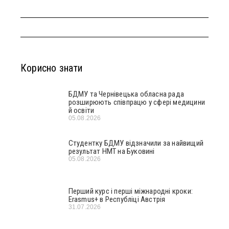
Корисно знати
БДМУ та Чернівецька обласна рада
розширюють співпрацю у сфері медицини
й освіти
05.08.2026
Студентку БДМУ відзначили за найвищий
результат НМТ на Буковині
05.08.2026
Перший курс і перші міжнародні кроки:
Erasmus+ в Республіці Австрія
31.07.2026