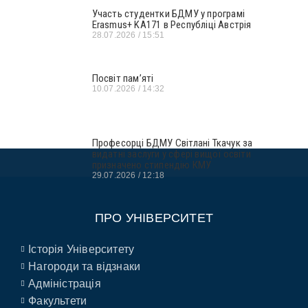
Участь студентки БДМУ у програмі
Erasmus+ KA171 в Республіці Австрія
28.07.2026
15:51
Посвіт пам’яті
10.07.2026
14:32
Професорці БДМУ Світлані Ткачук за
видатні заслуги у сфері вищої освіти
призначено стипендію КМУ
29.07.2026
12:18
ПРО УНІВЕРСИТЕТ
Історія Університету
Нагороди та відзнаки
Адміністрація
Факультети