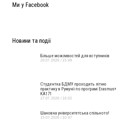
Ми у Facebook
Новини та події
Більше можливостей для вступників
20.07.2026
15:49
Студентка БДМУ проходить літню
практику в Румунії по програмі Erasmus+
KA171
27.07.2026
16:02
Шановна університетська спільното!
15.07.2026
10:47