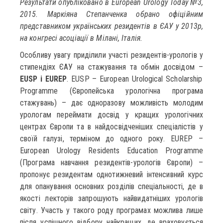
Результати опубліковано в European Urology Today №3,
2015. Маркіяна Степанченка обрано офіційним
представником українських резидентів в ЄАУ у 2013р,
на конгресі асоціації в Мілані, Італія.
Особливу увагу приділили участі резидентів-урологів у
стипендіях ЄАУ на стажування та обмін досвідом –
EUSP і EUREP
. EUSP – European Urological Scholarship
Programme (Європейська урологічна програма
стажувань) – дає одноразову можливість молодим
урологам переймати досвід у кращих урологічних
центрах Європи та в найдосвідченіших спеціалістів у
своїй галузі, терміном до одного року. EUREP –
European Urology Residents Education Programme
(Програма навчання резидентів-урологів Європи) –
пропонує резидентам однотижневий інтенсивний курс
для опанування основних розділів спеціальності, де в
якості лекторів запрошують найвидатніших урологів
світу. Участь у такого роду програмах можлива лише
після успішного відбору найкращих, де враховується