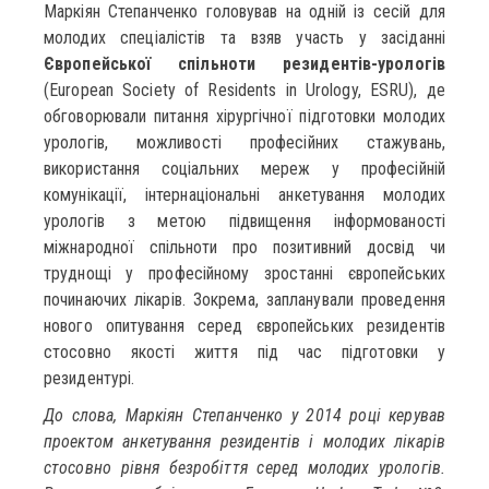
Маркіян Степанченко головував на одній із сесій для
молодих спеціалістів та взяв участь у засіданні
Європейської спільноти резидентів-урологів
(European Society of Residents in Urology, ESRU), де
обговорювали питання хірургічної підготовки молодих
урологів, можливості професійних стажувань,
використання соціальних мереж у професійній
комунікації, інтернаціональні анкетування молодих
урологів з метою підвищення інформованості
міжнародної спільноти про позитивний досвід чи
труднощі у професійному зростанні європейських
починаючих лікарів. Зокрема, запланували проведення
нового опитування серед європейських резидентів
стосовно якості життя під час підготовки у
резидентурі.
До слова, Маркіян Степанченко у 2014 році керував
проектом анкетування резидентів і молодих лікарів
стосовно рівня безробіття серед молодих урологів.