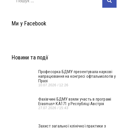
Ми у Facebook
Новини та події
Професорка БДМУ презентувала наукові
напрацювання на конгресі офтальмологів у
Празі
10.07.2026
12:26
Фахівчині БДМУ взяли участь в програмі
Erasmus+ KA171 у Республіці Австрія
27.07.2026
15:43
Захист загальної клінічної практики з