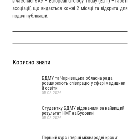
в часописі ЄАУ – European Urology Today (EUT) – газеті
асоціації, що видається кожні 2 місяці та відкрита для
подачі публікацій.
Корисно знати
БДМУ та Чернівецька обласна рада
розширюють співпрацю у сфері медицини
й освіти
05.08.2026
Студентку БДМУ відзначили за найвищий
результат НМТ на Буковині
05.08.2026
Перший курс і перші міжнародні кроки: