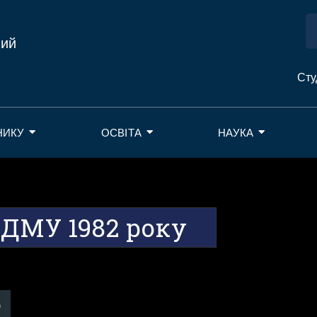
ний
Сту
НИКУ
ОСВІТА
НАУКА
БДМУ 1982 року