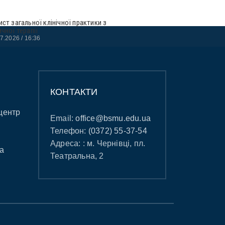
ист загальної клінічної практики з
ичної терапії
07.2026
16:36
КОНТАКТИ
центр
Email:
office@bsmu.edu.ua
Телефон:
(0372) 55-37-54
Адреса: : м. Чернівці, пл.
а
Театральна, 2