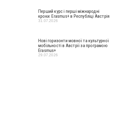
Перший курс і перші міжнародні
кроки: Erasmus+ в Республіці Австрія
31.07.2026
Нові горизонти мовної та культурної
мобільності в Австрії за програмою
Erasmus+
29.07.2026