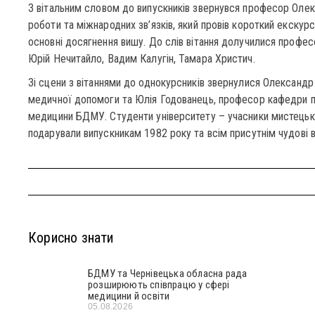
З вітальним словом до випускників звернувся професор Олек
роботи та міжнародних зв’язків, який провів короткий екскурс
основні досягнення вишу. До слів вітання долучилися профес
Юрій Нечитайло, Вадим Калугін, Тамара Христич.
Зі сцени з вітаннями до однокурсників звернулися Олександр 
медичної допомоги та Юлія Годованець, професор кафедри пед
медицини БДМУ. Студенти університету – учасники мистецьки
подарували випускникам 1982 року та всім присутнім чудові в
Корисно знати
БДМУ та Чернівецька обласна рада
розширюють співпрацю у сфері
медицини й освіти
05.08.2026