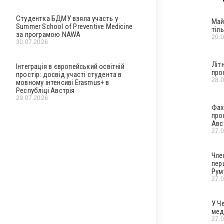
Студентка БДМУ взяла участь у
Май
Summer School of Preventive Medicine
тіл
за програмою NAWA
20.
30.07.2026
Літ
Інтеграція в європейський освітній
про
простір: досвід участі студента в
28.
мовному інтенсиві Erasmus+ в
Республіці Австрія
29.07.2026
Фах
про
Авс
27.
Чле
пер
Рум
27.
У Ч
мед
27.