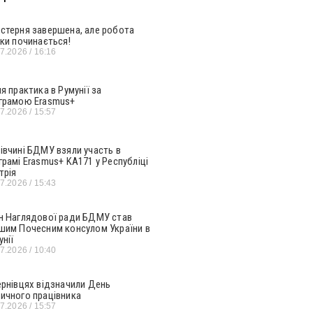
стерня завершена, але робота
ьки починається!
07.2026
16:16
ня практика в Румунії за
грамою Erasmus+
07.2026
15:57
івчині БДМУ взяли участь в
грамі Erasmus+ KA171 у Республіці
трія
07.2026
15:43
н Наглядової ради БДМУ став
шим Почесним консулом України в
унії
07.2026
10:40
ернівцях відзначили День
ичного працівника
07.2026
15:57