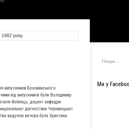
Ми у Facebo
річ випускників Буковинського
чими від випускників були Володимир
Наталія Філіпець, доцент кафедри
нкціональної діагностики Чернівецької
тства ведучою вечора була Христина