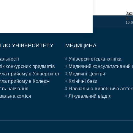
Зах
фіз
10.
П ДО УНІВЕРСИТЕТУ
МЕДИЦИНА
альності
Університетська клініка
ік конкурсних предметів
Медичний консультативний 
ла прийому в Університет
Медичні Центри
ла прийому в Коледж
Клінічні бази
сть навчання
Навчально-виробнича аптек
альна коміся
Лікувальний відділ