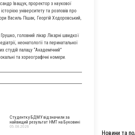
сандр Іващук, проректор з наукової
 історією університету та розповів про
ори Василь Пішак, Георгій Ходоровський,
Грушко, головний лікар Лікарні швидкої
іатрії, неонатології та перинатальної
х студій палацу “Академічний”
окальні та хореографічні номери.
Студентку БДМУ відзначили за
найвищий результат НМТ на Буковині
05.08.2026
Новини та под