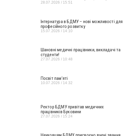
28.07.2026
15:51
Інтернатура в БДМУ – нові можливості для
професійного розвитку
15.07.2026
14:10
Шановні медичні працівники, викладачі та
студенти!
27.07.2026
10:48
Посвіт пам’яті
10.07.2026
14:32
Ректор БДМУ привітав медичних
працівників Буковини
27.07.2026
15:24
Науковцям БДМУ присвоєно вчені звання