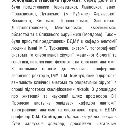
Володимира Івановича Проняєва.
Серед делегатів
були представники Чернівецької, Львівської, Івано-
Франківської, Луганської (м. Рубіжне), Харківської,
Вінницької, Київської, Тернопільської, Запорізької,
Дніпропетровської, Миколаївської, Хмельницької
областей та з ближнього зарубіжжя (Молдова). Також
були присутні представники БДМУ з кафедр анатомії
людини імені М.Г. Туркевича, анатомії, топографічної
анатомії та оперативної хірургії, медичної біології та
генетики, патологічної фізіології, патологічної анатомії.
З вітальним словом до учасників конференції
звернувся ректор БДМУ
Т.М. Бойчук
, який підкреслив
важливість клінічної анатомії та оперативної хірургії в
справі підготовки кваліфікованих лікарів. З доповіддю
про життєвий та науковий шлях професора В.І.
Проняєва виступив завідувач кафедри анатомії,
топографічної анатомії та оперативної хірургії БДМУ
професор
О.М. Слободян.
Під час секційних засідань
були заслухані доповіді, присвячені:
нагальним