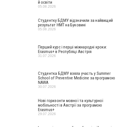
й освіти
05.08.2026
Студентку БДМУ відзначили за найвищий
результат НМТ на Буковині
05.08.2026
Перший курс і перші міжнародні кроки:
Erasmus+ в Республіці Австрія
31.07.2026
Студентка БДМУ взяла участь у Summer
School of Preventive Medicine за програмою
NAWA
30.07.2026
Нові горизонти мовної та культурної
мобільності в Австрії за програмою
Erasmus+
29.07.2026