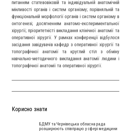
питанням статевовіковій та індивідуальній анатомічній
мінливості органів і систем організму; порівняльній та
функціональній морфології органів і систем організму в
онтогенезі; досягненням анатомо-експериментальної
хірургії; пріоритетністі викладання клінічної анатомії та
оперативної хірургії. У рамках конференції відбулося
засідання завідувачів кафедр з оперативної хірургії та
топографічної анатомії та круглий стіл з обміну
навчально-методичного викладання анатомії людини і
топографічної анатомії та оперативної хірургії.
Корисно знати
БДМУ та Чернівецька обласна рада
розширюють співпрацю у сфері медицини