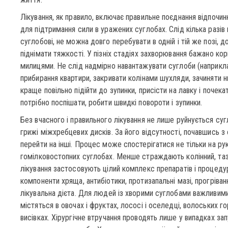
Лікування, як правило, включає правильне поєднання відпочи
для підтримання сили в уражених суглобах. Слід кілька разів
суглобові, не можна довго перебувати в одній і тій же позі, д
піднімати тяжкості. У пізніх стадіях захворювання бажано ко
милицями. Не слід надмірно навантажувати суглоби (наприкла
прибирання квартири, закривати колінами шухляди, зачиняти ни
краще повільно підійти до зупинки, присісти на лавку і почека
потрібно поспішати, робити швидкі повороти і зупинки.
Без вчасного і правильного лікування не лише руйнується су
грижі міжхребцевих дисків. За його відсутності, почавшись 
перейти на інші. Процес може спостерігатися не тільки на рука
гомілковостопних суглобах. Менше страждають колінний, таз
лікування застосовують цілий комплекс препаратів і процеду
компоненти хряща, антибіотики, протизапальні мазі, прогріван
лікувальна дієта. Для людей із хворими суглобами важливими 
містяться в овочах і фруктах, лососі і оселедці, волоських гор
висівках. Хірургічне втручання проводять лише у випадках за