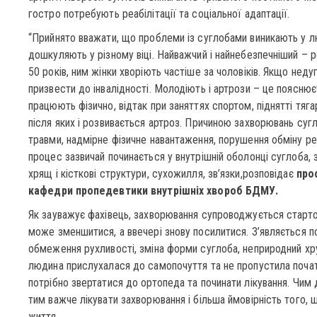
гостро потребують реабілітації та соціальної адаптації.
“Прийнято вважати, що проблеми із суглобами виникають у лю
дошкуляють у різному віці. Найважчий і найнебезпечніший – 
50 років, ним жінки хворіють частіше за чоловіків. Якщо неду
призвести до інвалідності. Молодіють і артрози – це поясн
працюють фізично, відтак при заняттях спортом, піднятті тяг
після яких і розвивається артроз. Причиною захворювань сугл
травми, надмірне фізичне навантаження, порушення обміну реч
процес зазвичай починається у внутрішній оболонці суглоба,
хрящ і кісткові структури, сухожилля, зв’язки,розповідає
про
кафедри пропедевтики внутрішніх хвороб БДМУ.
Як зауважує фахівець, захворювання супроводжується старто
може зменшитися, а ввечері знову посилитися. З’являється поч
обмеження рухливості, зміна форми суглоба, неприродний хр
людина прислухалася до самопочуття та не пропустила почат
потрібно звертатися до ортопеда та починати лікування. Чим 
тим важче лікувати захворювання і більша ймовірність того,
життя.