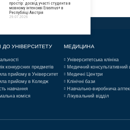
простір: досвід участі студента в
мовному інтенсиві Erasmus+ в
Республіці Австрія
29.07.2026
П ДО УНІВЕРСИТЕТУ
МЕДИЦИНА
альності
Університетська клініка
ік конкурсних предметів
Медичний консультативний 
ла прийому в Університет
Медичні Центри
ла прийому в Коледж
Клінічні бази
сть навчання
Навчально-виробнича аптек
альна коміся
Лікувальний відділ