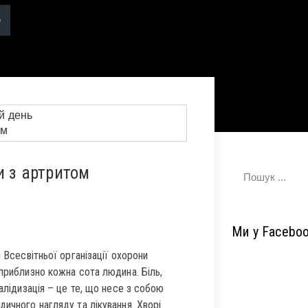
и з артритом
Ми у Facebo
 Всесвітньої організації охорони
 приблизно кожна сота людина. Біль,
валідизація – це те, що несе з собою
ичного нагляду та лікування. Хворі