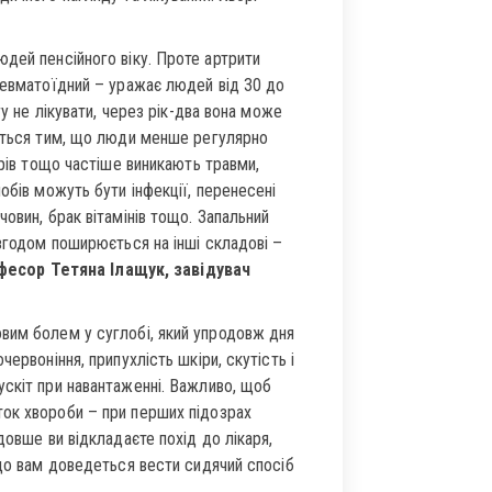
дей пенсійного віку. Проте артрити
ревматоїдний – уражає людей від 30 до
гу не лікувати, через рік-два вона може
юється тим, що люди менше регулярно
арів тощо частіше виникають травми,
обів можуть бути інфекції, перенесені
овин, брак вітамінів тощо. Запальний
 згодом поширюється на інші складові –
фесор Тетяна Ілащук, завідувач
вим болем у суглобі, який упродовж дня
ервоніння, припухлість шкіри, скутість і
ускіт при навантаженні. Важливо, щоб
ок хвороби – при перших підозрах
довше ви відкладаєте похід до лікаря,
 що вам доведеться вести сидячий спосіб