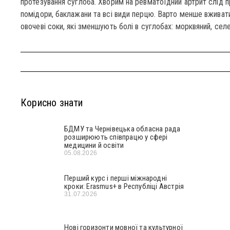
протезування суглоба. Хворим на ревматоїдний артрит слід пр
помідори, баклажани та всі види перцю. Варто менше вживати 
овочеві соки, які зменшують болі в суглобах: морквяний, селе
Корисно знати
БДМУ та Чернівецька обласна рада
розширюють співпрацю у сфері
медицини й освіти
05.08.2026
Перший курс і перші міжнародні
кроки: Erasmus+ в Республіці Австрія
31.07.2026
Нові горизонти мовної та культурної