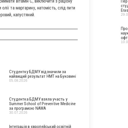
иймати вітамін С, виключити з раціону
Пер
сту
олії та маргарину, натомість, слід пити
Era
ровий, капустяний.
29.
Про
нау
офт
10.
Студентку БДМУ відзначили за
найвищий результат НМТ на Буковині
05.08.2026
Студентка БДМУ взяла участь у
Summer School of Preventive Medicine
за програмою NAWA
30.07.2026
Інтеграція в європейський освітній