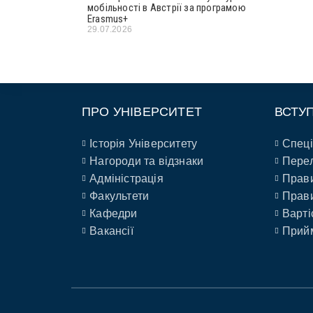
мобільності в Австрії за програмою
Erasmus+
29.07.2026
ПРО УНІВЕРСИТЕТ
ВСТУ
Історія Університету
Спеці
Нагороди та відзнаки
Перел
Адміністрація
Прави
Факультети
Прави
Кафедри
Варті
Вакансії
Прийм