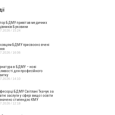
ії
тор БДМУ привітав медичних
цівників Буковини
07.2026
15:24
ковцям БДМУ присвоєно вчені
ння
07.2026
16:06
ернатура в БДМУ – нові
ливості для професійного
витку
07.2026
14:10
фесорці БДМУ Світлані Ткачук за
атні заслуги у сфері вищої освіти
значено стипендію КМУ
07.2026
12:18