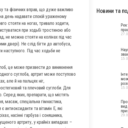
нку та фізичних вправ, що дуже важливо
Новини та под
 на день надавати спокій ураженому
овго стояти на ногах, тривало ходити,
Рек
пра
ристуватися при ходьбі тростиною або
27.
д, не можна стояти на колінах під час
ми двері). Не слід бігти до автобуса,
Нау
ти наступного. Під час ходьби не
зва
15.
глоб, це може призвести до виникнення
з одного суглоба, артрит може поступово
Інт
мож
х, але й на пальцях ніг,
роз
остегновий та плечовий суглоби. Для
15.
р. Серед яких, препарати, що містять
ня, масаж, спеціальна гімнастика,
Про
вид
є антиоксиданти та вітамін Е, які
при
іхах, насінні гарбуза і соняшника,
29.
пущеного артриту, у крайніх випадках –