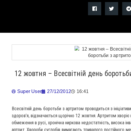
12 жовтня – Всесвітній день боротьб
Super User
27/12/2012
16:41
Всесвітній день боротьби з артритом проводиться з ініціативи
здоров’я, відзначається щорічно 12 жовтня. Артритом хворіє
обмеження в русі, хронічна ниркова недостатність, висока ін
артрит. Хвороби суглобів вимагають тривалого постійного мед