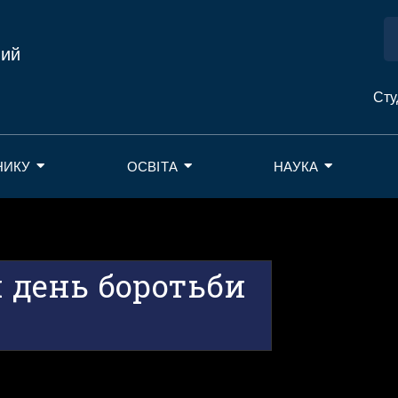
ний
Сту
НИКУ
ОСВІТА
НАУКА
й день боротьби