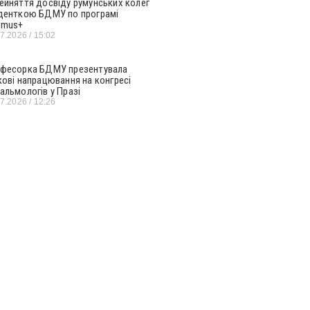
ейняття досвіду румунських колег
денткою БДМУ по програмі
smus+
07.2026
15:02
фесорка БДМУ презентувала
кові напрацювання на конгресі
альмологів у Празі
07.2026
12:26