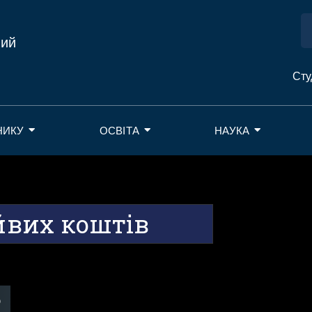
ний
Сту
НИКУ
ОСВІТА
НАУКА
айвих коштів