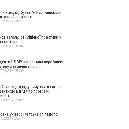
ернівцях відбувся VI Буковинський
итовний сніданок
07.2026
14:27
ист загальної клінічної практики з
ичної терапії
07.2026
16:36
денти БДМУ завершили виробничу
ктику з фізичної терапії
07.2026
15:20
ейняття досвіду румунських колег
денткою БДМУ по програмі
smus+
07.2026
15:02
овна університетська спільното!
07.2026
10:47