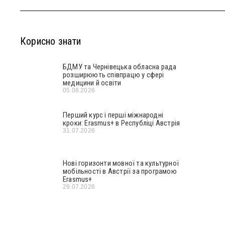
Корисно знати
БДМУ та Чернівецька обласна рада
розширюють співпрацю у сфері
медицини й освіти
05.08.2026
Перший курс і перші міжнародні
кроки: Erasmus+ в Республіці Австрія
31.07.2026
Нові горизонти мовної та культурної
мобільності в Австрії за програмою
Erasmus+
29.07.2026