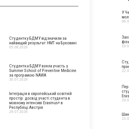
У Ч
мол
06.
Зах
Студентку БДМУ відзначили за
фіз
найвищий результат НМТ на Буковині
10.
05.08.2026
Сту
Студентка БДМУ взяла участь у
пра
Summer School of Preventive Medicine
22.
за програмою NAWA
30.07.2026
Пер
сту
Інтеграція в європейський освітній
Era
простір: досвід участі студента в
29.
мовному інтенсиві Erasmus+ в
Республіці Австрія
29.07.2026
Шан
15.