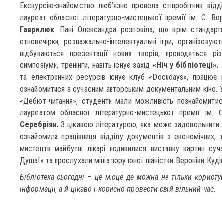
Екскурсію-знайомство люб’язно провела співробітник відділ
лауреат обласної літературно-мистецької премії ім. С. В
Гаврилюк
. Пані Олександра розповіла, що крім стандарт
етновечірки, розважально-інтелектуальні ігри, організовую
відбуваються презентації нових творів, проводяться різ
симпозіуми, тренінги, навіть існує захід
«Ніч у бібліотеці».
Н
та електронних ресурсів існує клуб «Docudays», працює
ознайомитися з сучасним авторським документальним кіно. У 
«Дебют-читання», студенти мали можливість познайомитис
лауреатом обласної літературно-мистецької премії ім.
Серебріян.
З цікавою літературою, яка може задовольнити 
ознайомила працівниця відділу документів з економічних, т
мистецтв майбутні лікарі подивилися виставку картин суча
Душа!» та прослухали мініатюру юної піаністки Вероніки Кудін
Бібліотека сьогодні – це місце де можна не тільки корис
інформації, а й цікаво і корисно провести свій вільний час.