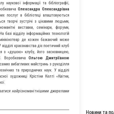
у наукової інформації та бібліографії,
оробкевича
Олександра Олександрівна
них послуг в бібліотеці влаштовуються
ться творчі зустрічі з цікавими людьми,
номанітні виставки, семінари, форуми,
а базі відділу інформаційних технологій
 мінікінотеар де кожен бажаючий може
відділі краєзнавства діє поетичний клуб
я з «душою» клубу, його засновницею,
 С. Воробкевича
Ольгою Дмитріївною
самих вибагливих майстринь з рукоділля
ехнічних та природничих наук. У відділі
сної художниці Крістіни Келті «Квітни,
ої.
туватися найрізноманітнішими джерелами
Новини та под