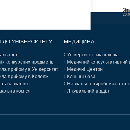
Біл
20.
П ДО УНІВЕРСИТЕТУ
МЕДИЦИНА
альності
Університетська клініка
ік конкурсних предметів
Медичний консультативний 
ла прийому в Університет
Медичні Центри
ла прийому в Коледж
Клінічні бази
сть навчання
Навчально-виробнича аптек
альна коміся
Лікувальний відділ