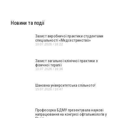
Новини та події
Захист виробничої практики студентами
спеціальності «Медсестринство»
10.07.2026
16:22
Захист загальної клінічної практики з
фізичної терапії
10.07.2026
16:36
Шановна університетська спільното!
15.07.2026
10:47
Професорка БДМУ презентувала наукові
напрацювання на конгресі офтальмологів у