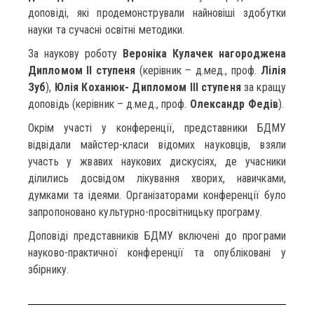
доповіді, які продемонстрували найновіші здобутки
науки та сучасні освітні методики.
За наукову роботу
Вероніка Кулачек нагороджена
Дипломом II ступеня
(керівник – д.мед., проф.
Лілія
Зуб
),
Юлія Коханюк- Дипломом IIІ ступеня
за кращу
доповідь (керівник – д.мед., проф.
Олександр Федів
).
Окрім участі у конференції, представники БДМУ
відвідали майстер-класи відомих науковців, взяли
участь у жвавих наукових дискусіях, де учасники
ділились досвідом лікування хворих, навичками,
думками та ідеями. Організаторами конференції було
запропоновано культурно-просвітницьку програму.
Доповіді представників БДМУ включені до програми
науково-практичної конференції та опубліковані у
збірнику.