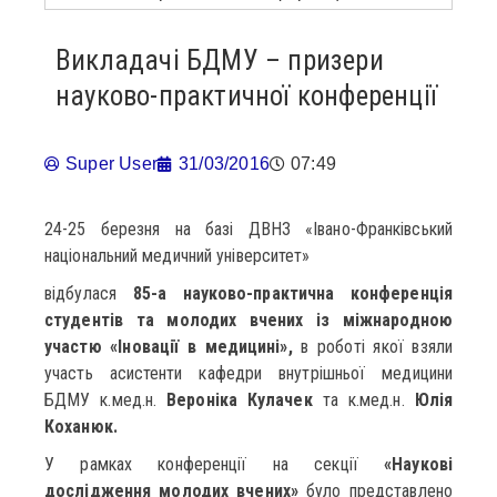
Викладачі БДМУ – призери
науково-практичної конференції
Super User
31/03/2016
07:49
24-25 березня на базі ДВНЗ «Івано-Франківський
національний медичний університет»
відбулася
85-а науково-практична конференція
студентів та молодих вчених із міжнародною
участю «Іновації в медицині»,
в роботі якої взяли
участь асистенти кафедри внутрішньої медицини
БДМУ к.мед.н.
Вероніка Кулачек
та к.мед.н.
Юлія
Коханюк.
У рамках конференції на секції
«Наукові
дослідження молодих вчених»
було представлено