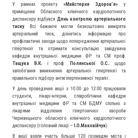
У рамках проекту
«Майстерня Здоров’я»
у
приміщенні Обласного клінічного кардіологічного
диспансеру відбувся
День контролю артеріального
тиску
. Всі бажаючі могли безкоштовно виміряти
артеріальний тиск, дізнатись інформацію про
профілактичні заходи щодо попередження артеріальної
гіпертензії та отримати консультацію завідувача
кафедри внутрішньої медицини ФР та СМ проф.
Тащука В.К.
і проф.
Полянської О.С.
щодо
запобігання виникнення артеріальної гіпертензії та
правильного підбору антигіпертензивної терапії.
У день проведення акції з 10.00 до 12.00 працювали
студенти, лікарі-інтерни, співробітники кафедри
внутрішньої медицини ФР та СМ БДМУ спільно з
лікарями відділення гіпертонічної хвороби
Чернівецького обласного клінічного кардіологічного
диспансеру (головний лікар –
І.О.Маковійчук
).
В акції взяли участь більше 120 громадян міста і