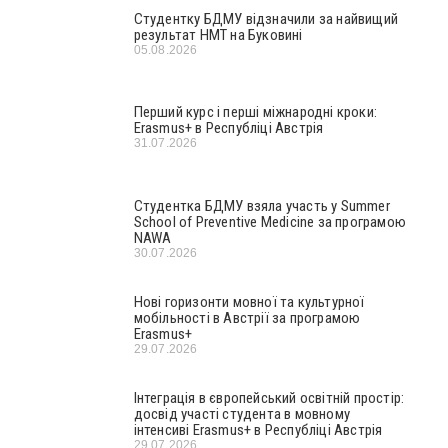
Студентку БДМУ відзначили за найвищий
результат НМТ на Буковині
05.08.2026
Перший курс і перші міжнародні кроки:
Erasmus+ в Республіці Австрія
31.07.2026
Студентка БДМУ взяла участь у Summer
School of Preventive Medicine за програмою
NAWA
30.07.2026
Нові горизонти мовної та культурної
мобільності в Австрії за програмою
Erasmus+
29.07.2026
Інтеграція в європейський освітній простір:
досвід участі студента в мовному
інтенсиві Erasmus+ в Республіці Австрія
29.07.2026