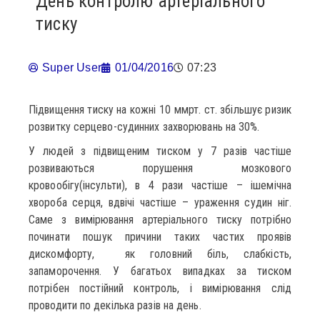
День контролю артеріального
тиску
Super User
01/04/2016
07:23
Підвищення тиску на кожні 10 ммрт. ст. збільшує ризик
розвитку серцево-судинних захворювань на 30%.
У людей з підвищеним тиском у 7 разів частіше
розвиваються порушення мозкового
кровообігу(інсульти), в 4 рази частіше – ішемічна
хвороба серця, вдвічі частіше – ураження судин ніг.
Саме з вимірювання артеріального тиску потрібно
починати пошук причини таких частих проявів
дискомфорту, як головний біль, слабкість,
запаморочення. У багатьох випадках за тиском
потрібен постійний контроль, і вимірювання слід
проводити по декілька разів на день.