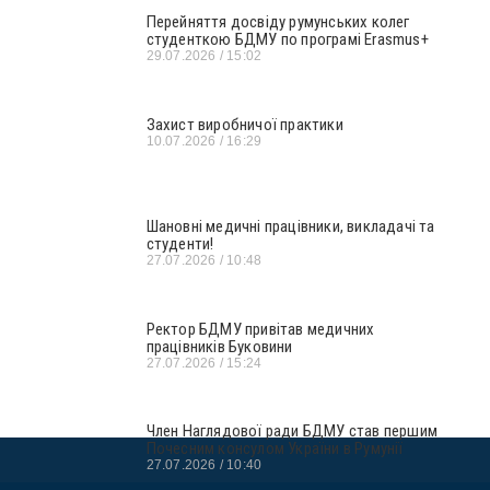
Перейняття досвіду румунських колег
студенткою БДМУ по програмі Erasmus+
29.07.2026
15:02
Захист виробничої практики
10.07.2026
16:29
Шановні медичні працівники, викладачі та
студенти!
27.07.2026
10:48
Ректор БДМУ привітав медичних
працівників Буковини
27.07.2026
15:24
Член Наглядової ради БДМУ став першим
Почесним консулом України в Румунії
27.07.2026
10:40