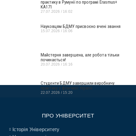
практику в Румунії по програмі Erasmus+
KA171
27.07.2026
16:02
Науковцям БДМУ присвоєно вчені звання
15.07.2026
16:06
Майстерня завершена, але робота тільки
починається!
20.07.2026
16:16
Студенти БДМУ завершили виробничу
практику з фізичної терапії
22.07.2026
15:20
ПРО УНІВЕРСИТЕТ
Історія Університету