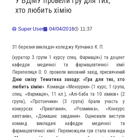
У БДМУ провели гру для тих,
хто любить хімію
Super User
04/04/2016
11:37
31 березня викладач коледжу Купчанко К. П.
(куратор 3 групи 1 курсу спец. Фармація») та доцент
кафедри медичної та фармацевтичної хімії
Перепелиця О. О. провели виховний захід, присвячений
Дню сміху
.
Тематика заходу: «Гра для тих, хто
любить хімію
». Команди «Мензурки» (1 курс, 1 група,
спец. «Фармація», 11 кл.), «Алі-баба та 10 хіміків» (2
група), «Протончики» (3 група) брали участь у
конкурсах «Привітання», «Розминка», «Конкурс
капітанів», «Домашнє завдання». Оцінювали виступи
команд викладачі кафедри медичної та
фармацевтичної хімії. Переможцем гри стала команда