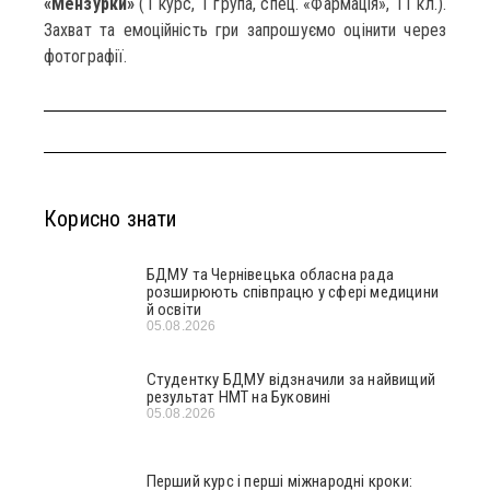
«Мензурки»
(1 курс, 1 група, спец. «Фармація», 11 кл.).
Захват та емоційність гри запрошуємо оцінити через
фотографії.
Корисно знати
БДМУ та Чернівецька обласна рада
розширюють співпрацю у сфері медицини
й освіти
05.08.2026
Студентку БДМУ відзначили за найвищий
результат НМТ на Буковині
05.08.2026
Перший курс і перші міжнародні кроки: