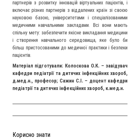
партнерів з розвитку інновацій віртуальних пацієнтів, і
включає різних партнерів з віддалених країн зі своєю
науковою базою, університетами і спеціалізованими
медичними навчальними закладами. Всі вони мають
спільну мету: забезпечити якісне викладання медицини
і створення навчального середовища, яке було би
більш пристосованими до медичної практики і безпеки
пацієнтів.
Матеріал підготували: Колоскова О.К. – завідувач
кафедри педіатрії та дитячих інфекційних хвороб,
д.мед.н., професор; Сажин С.І. – доцент кафедри
педіатрії та дитячих інфекційних хвороб, к.мед.н.
Корисно знати