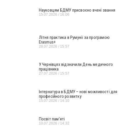
Науковцям БДМУ присвоєно вчені звання
15.07.2026
16:06
Літня практика в Румунії за програмою
Erasmus+
28.07.2026
15:57
У Чернівцях відзначили День медичного
працівника
27.07.2026
15:57
Інтернатура в БДМУ – нові можливості для
професійного розвитку
15.07.2026
14:10
Посвіт пам’яті
10.07.2026
14:32