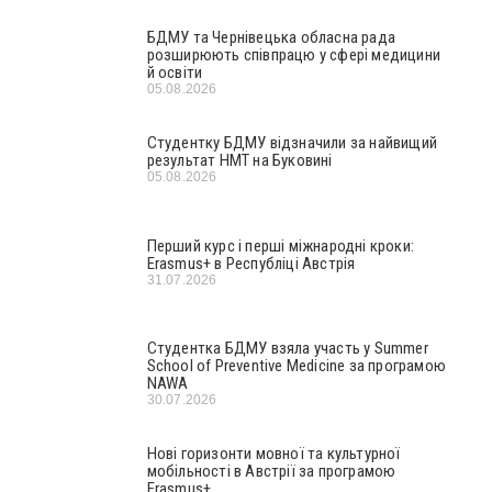
БДМУ та Чернівецька обласна рада
розширюють співпрацю у сфері медицини
й освіти
05.08.2026
Студентку БДМУ відзначили за найвищий
результат НМТ на Буковині
05.08.2026
Перший курс і перші міжнародні кроки:
Erasmus+ в Республіці Австрія
31.07.2026
Студентка БДМУ взяла участь у Summer
School of Preventive Medicine за програмою
NAWA
30.07.2026
Нові горизонти мовної та культурної
мобільності в Австрії за програмою
Erasmus+