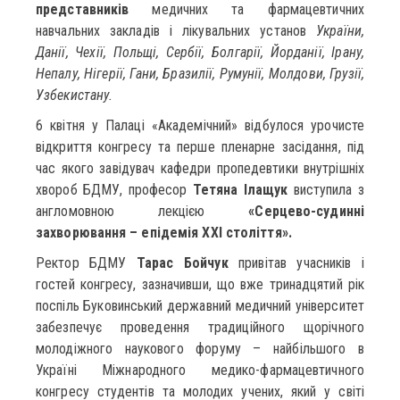
представників
медичних та фармацевтичних
навчальних закладів і лікувальних установ
України,
Данії, Чехії, Польщі, Сербії, Болгарії, Йорданії, Ірану,
Непалу, Нігерії, Гани, Бразилії, Румунії, Молдови, Грузії,
Узбекистану.
6 квітня у Палаці «Академічний» відбулося урочисте
відкриття конгресу та перше пленарне засідання, під
час якого завідувач кафедри пропедевтики внутрішніх
хвороб БДМУ, професор
Тетяна Ілащук
виступила з
англомовною лекцією
«Серцево-судинні
захворювання – епідемія ХХІ століття».
Ректор БДМУ
Тарас Бойчук
привітав учасників і
гостей конгресу, зазначивши, що вже тринадцятий рік
поспіль Буковинський державний медичний університет
забезпечує проведення традиційного щорічного
молодіжного наукового форуму – найбільшого в
Україні Міжнародного медико-фармацевтичного
конгресу студентів та молодих учених, який у світі