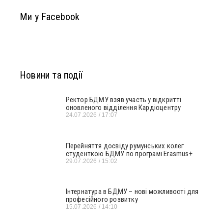
Ми у Facebook
Новини та події
Ректор БДМУ взяв участь у відкритті
оновленого відділення Кардіоцентру
24.07.2026
17:07
Перейняття досвіду румунських колег
студенткою БДМУ по програмі Erasmus+
29.07.2026
15:02
Інтернатура в БДМУ – нові можливості для
професійного розвитку
15.07.2026
14:10