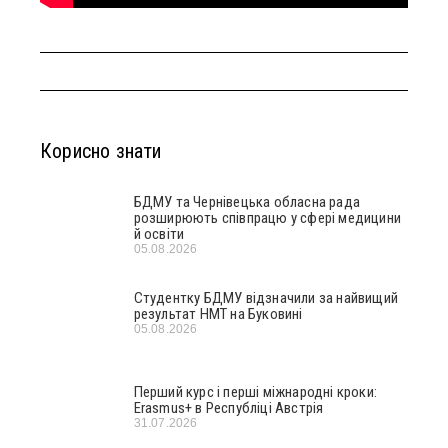
Корисно знати
БДМУ та Чернівецька обласна рада
розширюють співпрацю у сфері медицини
й освіти
05.08.2026
Студентку БДМУ відзначили за найвищий
результат НМТ на Буковині
05.08.2026
Перший курс і перші міжнародні кроки:
Erasmus+ в Республіці Австрія
31.07.2026