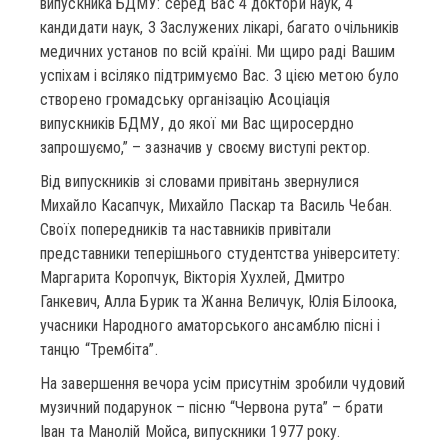
випускника БДМУ: серед Вас 4 доктори наук, 4
кандидати наук, 3 Заслужених лікарі, багато очільників
медичних установ по всій країні. Ми щиро раді Вашим
успіхам і всіляко підтримуємо Вас. З цією метою було
створено громадську організацію Асоціація
випускників БДМУ, до якої ми Вас щиросердно
запрошуємо,” – зазначив у своєму виступі ректор.
Від випускників зі словами привітань звернулися
Михайло Касапчук, Михайло Паскар та Василь Чебан.
Своїх попередників та наставників привітали
представники теперішнього студентства університету:
Маргарита Коропчук, Вікторія Хухлей, Дмитро
Ганкевич, Алла Бурик та Жанна Величук, Юлія Білоока,
учасники Народного аматорського ансамблю пісні і
танцю “Трембіта”.
На завершення вечора усім присутнім зробили чудовий
музичний подарунок – пісню “Червона рута” – брати
Іван та Манолій Мойса, випускники 1977 року.