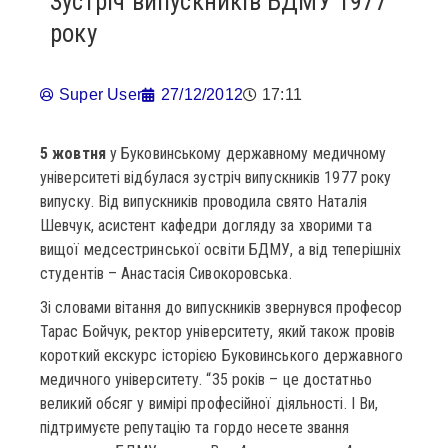
Зустріч випускників БДМУ 1977
року
Super User
27/12/2012
17:11
5 жовтня
у Буковинському державному медичному
університеті відбулася зустріч випускників 1977 року
випуску. Від випускників проводила свято Наталія
Шевчук, асистент кафедри догляду за хворими та
вищої медсестринської освіти БДМУ, а від теперішніх
студентів – Анастасія Сивокоровська.
Зі словами вітання до випускників звернувся професор
Тарас Бойчук, ректор університету, який також провів
короткий екскурс історією Буковинського державного
медичного університету. “35 років – це достатньо
великий обсяг у вимірі професійної діяльності. І Ви,
підтримуєте репутацію та гордо несете звання