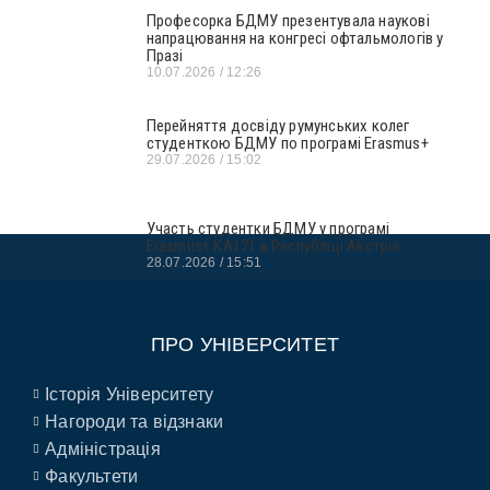
Професорка БДМУ презентувала наукові
напрацювання на конгресі офтальмологів у
Празі
10.07.2026
12:26
Перейняття досвіду румунських колег
студенткою БДМУ по програмі Erasmus+
29.07.2026
15:02
Участь студентки БДМУ у програмі
Erasmus+ KA171 в Республіці Австрія
28.07.2026
15:51
ПРО УНІВЕРСИТЕТ
Історія Університету
Нагороди та відзнаки
Адміністрація
Факультети