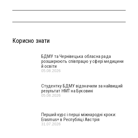
Корисно знати
БДМУ та Чернівецька обласна рада
розширюють співпрацю у сфері медицини
й освіти
05.08.2026
Студентку БДМУ відзначили за найвищий
результат НМТ на Буковині
05.08.2026
Перший курс і перші міжнародні кроки:
Erasmus+ в Республіці Австрія
31.07.2026