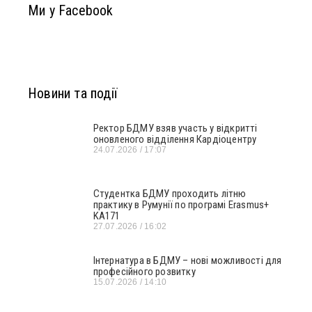
Ми у Facebook
Новини та події
Ректор БДМУ взяв участь у відкритті
оновленого відділення Кардіоцентру
24.07.2026
17:07
Студентка БДМУ проходить літню
практику в Румунії по програмі Erasmus+
KA171
27.07.2026
16:02
Інтернатура в БДМУ – нові можливості для
професійного розвитку
15.07.2026
14:10