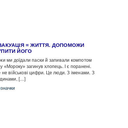
ВАКУАЦІЯ = ЖИТТЯ. ДОПОМОЖИ
УПИТИ ЙОГО
ки ми доїдали паски й запивали компотом
у «Мороку» загинув хлопець. І є поранені.
 не військові цифри. Це люди. З іменами. З
динами, […]
значки