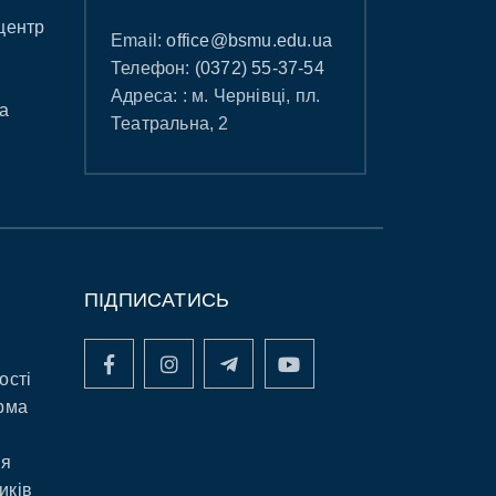
центр
Email:
office@bsmu.edu.ua
Телефон:
(0372) 55-37-54
Адреса: : м. Чернівці, пл.
а
Театральна, 2
ПІДПИСАТИСЬ
ості
рма
ня
иків