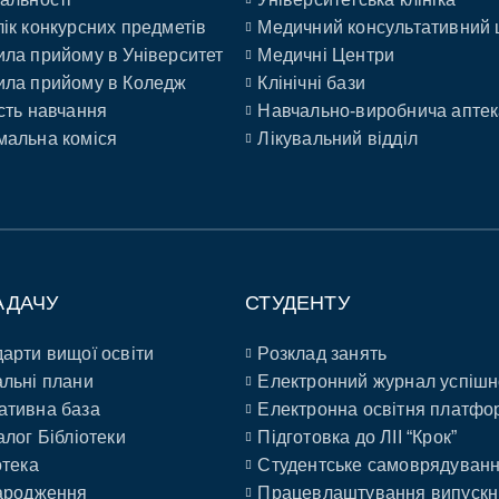
ік конкурсних предметів
Медичний консультативний 
ла прийому в Університет
Медичні Центри
ла прийому в Коледж
Клінічні бази
сть навчання
Навчально-виробнича аптек
альна коміся
Лікувальний відділ
АДАЧУ
СТУДЕНТУ
арти вищої освіти
Розклад занять
льні плани
Електронний журнал успішн
ативна база
Електронна освітня платфо
алог Бібліотеки
Підготовка до ЛІІ “Крок”
отека
Студентське самоврядуван
ародження
Працевлаштування випускн