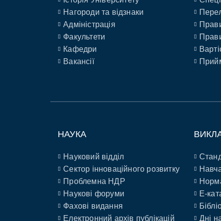
Нагороди та відзнаки
Перел
Адміністрація
Прави
Факультети
Прави
Кафедри
Варті
Вакансії
Прийм
НАУКА
ВИКЛ
Науковий відділ
Станд
Сектор інноваційного розвитку
Навча
Проблемна НДР
Норм
Наукові форуми
E-кат
Фахові видання
Біблі
Електронний архів публікацій
Дні н