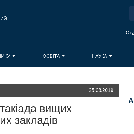
ний
Сту
НИКУ
ОСВІТА
НАУКА
25.03.2019
А
ртакіада вищих
их закладів