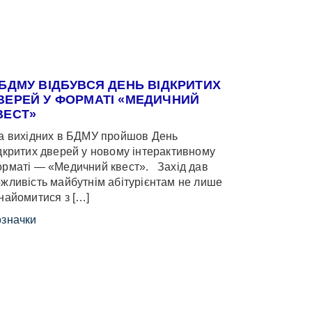
 БДМУ ВІДБУВСЯ ДЕНЬ ВІДКРИТИХ
ВЕРЕЙ У ФОРМАТІ «МЕДИЧНИЙ
ВЕСТ»
 вихідних в БДМУ пройшов День
дкритих дверей у новому інтерактивному
рматі — «Медичний квест». Захід дав
жливість майбутнім абітурієнтам не лише
найомитися з […]
значки