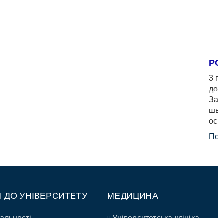
Р
3 
до
За
шв
ос
По
П ДО УНІВЕРСИТЕТУ
МЕДИЦИНА
альності
Університетська клініка