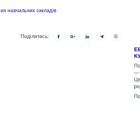
Поділитись:
Е
К
По
— 
Це
ро
По