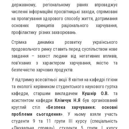
державному, регіональному рівнях впроваджує
численні інформаційні просвітницькі заходи, спрямовані
на пропагування здорового способу життя, дотримання
основних принципів раціонального харчування,
профілактику різних захворювань.
Стрімка динаміка розвитку українського
продовольчого ринку ставить перед суспільством нове
завдання – захист людини від негативних впливів,
пов’язаних з характером харчування, якістю та
безпечністю харчових продуктів.
У підтримку всесвітньої акції 8 квітня на кафедрі гігієни
та екології керівником студентського наукового гуртка
кафедри, старшим викладачем
Кушнір О.В.
та
асистентом кафедри
Клімчук Н.Я
був організований
круглий стіл
«Безпека харчування: основні
проблеми сьогодення»
. У ньому взяли участь
студенти 9 та 11 групи ІІІ курсу (спеціальність
«Лікувальна справа»), студенти 5 групи І курсу