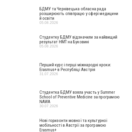
БДМУ та Чернівецька обласна рада
розширюють співпрацю у сфері медицини
й освіти
05.08.2026
Студентку БДМУ відзначили за найвищий
результат НМТ на Буковині
05.08.2026
Перший курс і перші міжнародні кроки:
Erasmus+ в Республіці Австрія
31.07.2026
Студентка БДМУ взяла участь у Summer
School of Preventive Medicine за програмою
NAWA
30.07.2026
Нові горизонти мовної та культурної
мобільності в Австрії за програмою
Erasmus+