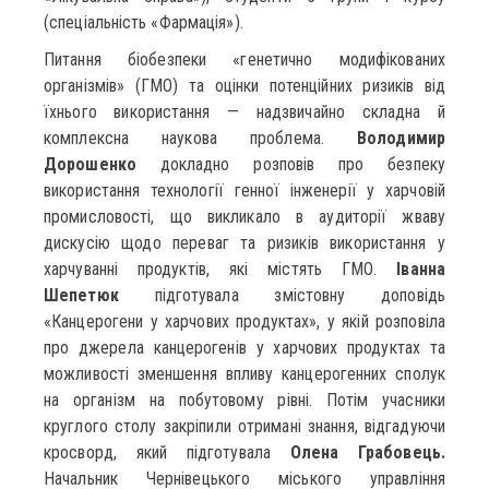
(спеціальність «Фармація»).
Питання біобезпеки «генетично модифікованих
організмів» (ГМО) та оцінки потенційних ризиків від
їхнього використання — надзвичайно складна й
комплексна наукова проблема.
Володимир
Дорошенко
докладно розповів про безпеку
використання технології генної інженерії у харчовій
промисловості, що викликало в аудиторії жваву
дискусію щодо переваг та ризиків використання у
харчуванні продуктів, які містять ГМО.
Іванна
Шепетюк
підготувала змістовну доповідь
«Канцерогени у харчових продуктах», у якій розповіла
про джерела канцерогенів у харчових продуктах та
можливості зменшення впливу канцерогенних сполук
на організм на побутовому рівні. Потім учасники
круглого столу закріпили отримані знання, відгадуючи
кросворд, який підготувала
Олена Грабовець.
Начальник Чернівецького міського управління