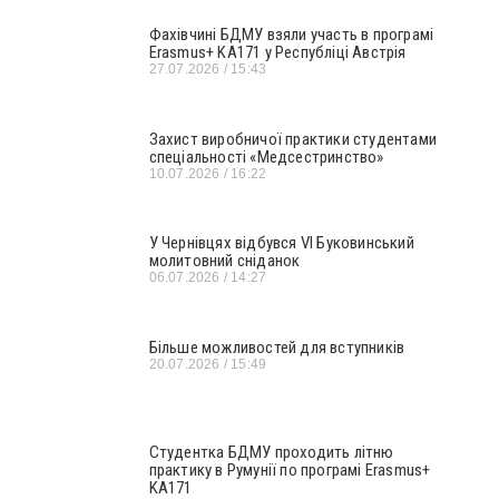
Фахівчині БДМУ взяли участь в програмі
Erasmus+ KA171 у Республіці Австрія
27.07.2026
15:43
Захист виробничої практики студентами
спеціальності «Медсестринство»
10.07.2026
16:22
У Чернівцях відбувся VI Буковинський
молитовний сніданок
06.07.2026
14:27
Більше можливостей для вступників
20.07.2026
15:49
Студентка БДМУ проходить літню
практику в Румунії по програмі Erasmus+
KA171