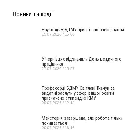
Новини та події
Науковцям БДМУ присвоєно вчені звання
15.07.2026
16:06
У Чернівцях відзначили День медичного
працівника
27.07.2026
15:57
Професорці БДМУ Світлані Ткачук за
видатні заслуги у сфері вищої освіти
призначено стипендію КМУ
29.07.2026
12:18
Майстерня завершена, але робота тільки
починається!
20.07.2026
16:16