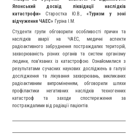
Японський досвід ліквідації наслідків
катастрофи»
Старостка Ю.В.,
«Туризм у зоні
відчуження ЧАЕС»
Гуріна І.М.
Студенти групи обговорили особливості причин та
наслідків аварії на ЧАЕС, медичні аспекти
радіоактивного забруднення постраждалих територій,
захворюваність різних органів та систем організму
людини, пов’язаних із катастрофою. Ознайомилися з
результатами сучасних наукових досліджень в галузі
дослідження та лікування захворювань, викликаних
радіоактивним випроміненням, обговорили шляхи
профілактики негативних наслідків техногенних
катастроф та заходи спостереження за
постраждалими від радіації пацієнтів.