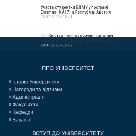
Участь студентки БДМУ у програмі
Erasmus+ KA171 в Республіці Австрія
28.07.2026
15:51
Перейняття досвіду румунських колег
студенткою БДМУ по програмі Erasmus+
29.07.2026
15:02
ПРО УНІВЕРСИТЕТ
Історія Університету
Нагороди та відзнаки
Адміністрація
Факультети
Кафедри
Вакансії
ВСТУП ДО УНІВЕРСИТЕТУ