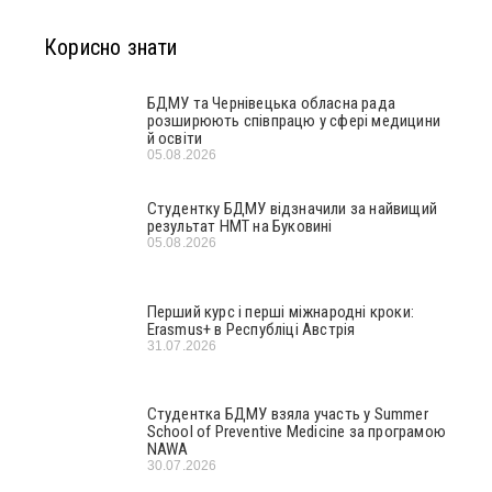
Корисно знати
БДМУ та Чернівецька обласна рада
розширюють співпрацю у сфері медицини
й освіти
05.08.2026
Студентку БДМУ відзначили за найвищий
результат НМТ на Буковині
05.08.2026
Перший курс і перші міжнародні кроки:
Erasmus+ в Республіці Австрія
31.07.2026
Студентка БДМУ взяла участь у Summer
School of Preventive Medicine за програмою
NAWA
30.07.2026