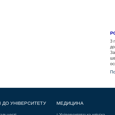
Р
3 
до
За
шв
ос
По
П ДО УНІВЕРСИТЕТУ
МЕДИЦИНА
альності
Університетська клініка