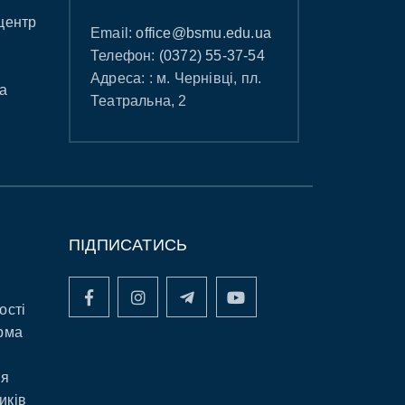
центр
Email:
office@bsmu.edu.ua
Телефон:
(0372) 55-37-54
Адреса: : м. Чернівці, пл.
а
Театральна, 2
ПІДПИСАТИСЬ
ості
рма
ня
иків