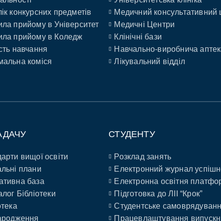
ік конкурсних предметів
Медичний консультативний 
ла прийому в Університет
Медичні Центри
ла прийому в Коледж
Клінічні бази
сть навчання
Навчально-виробнича аптек
альна коміся
Лікувальний відділ
АДАЧУ
СТУДЕНТУ
арти вищої освіти
Розклад занять
льні плани
Електронний журнал успішн
ативна база
Електронна освітня платфо
алог Бібліотеки
Підготовка до ЛІІ “Крок”
отека
Студентське самоврядуван
ародження
Працевлаштування випускн