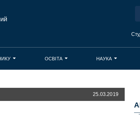
ний
Сту
НИКУ
ОСВІТА
НАУКА
25.03.2019
А