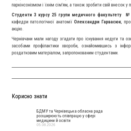
паркінсонізмом і їхнім сім’ям, а також зробити свій внесок у 
Студенти 3 курсу 25 групи медичного факультету №
кафедри патологічної анатомії
Олександри Гарвасюк
, пр
акцію.
Чернівчани мали нагоду згадати про існування недуги та о
засобами профілактики хвороби, ознайомившись з інфор
роздатковим матеріалом, запропонованим студентами.
Корисно знати
БДМУ та Чернівецька обласна рада
розширюють співпрацю у сфері
медицини й освіти
05.08.2026