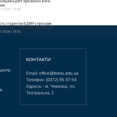
ковцям БДМУ присвоєно вчені
ння
07.2026
16:06
сть студентки БДМУ у програмі
smus+ KA171 в Республіці Австрія
07.2026
15:51
КОНТАКТИ
центр
Email:
office@bsmu.edu.ua
Телефон:
(0372) 55-37-54
Адреса: : м. Чернівці, пл.
а
Театральна, 2