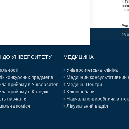
Нау
зва
15.
Уча
Era
28.
П ДО УНІВЕРСИТЕТУ
МЕДИЦИНА
альності
Університетська клініка
ік конкурсних предметів
Медичний консультативний 
ла прийому в Університет
Медичні Центри
ла прийому в Коледж
Клінічні бази
сть навчання
Навчально-виробнича аптек
альна коміся
Лікувальний відділ