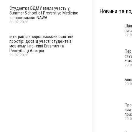
Студентка БДМУ взяла участь у
Новини та под
Summer School of Preventive Medicine
за програмою NAWA
30.07.2026
Шан
вик
27.
Інтеграція в європейський освітній
простір: досвід участі студента в
мовному інтенсиві Erasmus+ в
Республіці Австрія
Пер
29.07.2026
сту
Era
29.
Біл
20.
Про
вид
при
29.