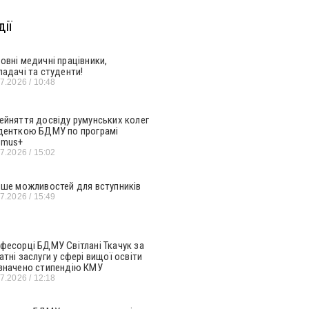
ії
овні медичні працівники,
ладачі та студенти!
07.2026
10:48
ейняття досвіду румунських колег
денткою БДМУ по програмі
smus+
07.2026
15:02
ьше можливостей для вступників
07.2026
15:49
фесорці БДМУ Світлані Ткачук за
атні заслуги у сфері вищої освіти
значено стипендію КМУ
07.2026
12:18