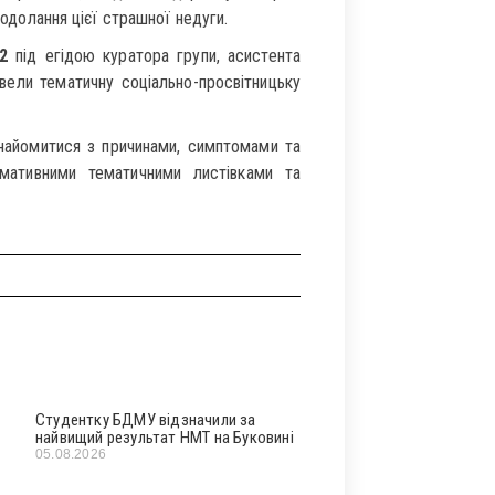
подолання цієї страшної недуги.
2
під егідою куратора групи, асистента
овели тематичну соціально-просвітницьку
знайомитися з причинами, симптомами та
мативними тематичними листівками та
Студентку БДМУ відзначили за
найвищий результат НМТ на Буковині
05.08.2026