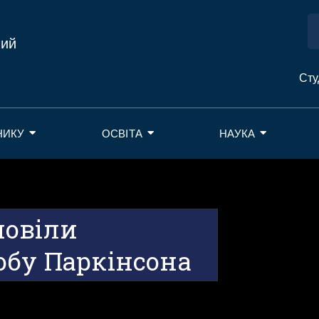
ний
Сту
НИКУ
ОСВІТА
НАУКА
повіли
обу Паркінсона