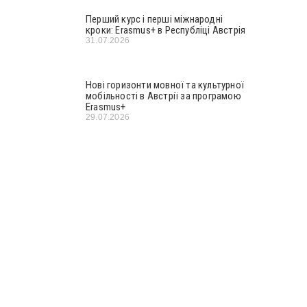
Перший курс і перші міжнародні
кроки: Erasmus+ в Республіці Австрія
31.07.2026
Нові горизонти мовної та культурної
мобільності в Австрії за програмою
Erasmus+
29.07.2026