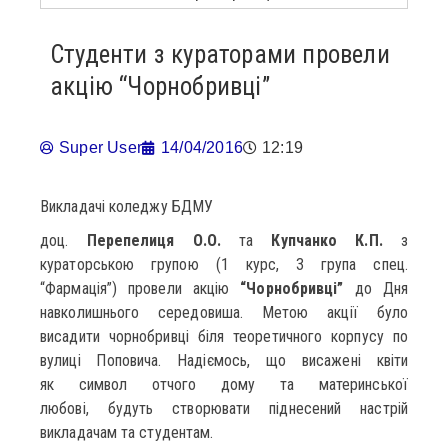
Студенти з кураторами провели
акцію “Чорнобривці”
Super User
14/04/2016
12:19
Викладачі коледжу БДМУ
доц.
Перепелиця О.О.
та
Купчанко К.П.
з
кураторською групою (1 курс, 3 група спец.
“Фармація”) провели акцію
“Чорнобривці”
до Дня
навколишнього середовиша. Метою акції було
висадити чорнобривці біля теоретичного корпусу по
вулиці Поповича. Надіємось, що висажені квіти
як символ отчого дому та материнської
любові, будуть створювати піднесений настрій
викладачам та студентам.