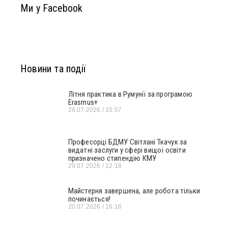
Ми у Facebook
Новини та події
Літня практика в Румунії за програмою
Erasmus+
28.07.2026
15:57
Професорці БДМУ Світлані Ткачук за
видатні заслуги у сфері вищої освіти
призначено стипендію КМУ
29.07.2026
12:18
Майстерня завершена, але робота тільки
починається!
20.07.2026
16:16