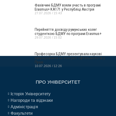
Фахівчині БДМУ взяли участь в програмі
Erasmus+ KA171 у Республіці Австрія
27.07.2026
15:43
Перейняття досвіду румунських колег
студенткою БДМУ по програмі Erasmus+
29.07.2026
15:02
Професорка БДМУ презентувала наукові
напрацювання на конгресі офтальмологів у
Празі
10.07.2026
12:26
ПРО УНІВЕРСИТЕТ
Історія Університету
Нагороди та відзнаки
Адміністрація
Факультети