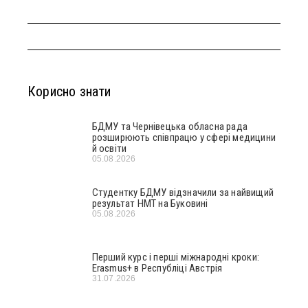
Корисно знати
БДМУ та Чернівецька обласна рада
розширюють співпрацю у сфері медицини
й освіти
05.08.2026
Студентку БДМУ відзначили за найвищий
результат НМТ на Буковині
05.08.2026
Перший курс і перші міжнародні кроки:
Erasmus+ в Республіці Австрія
31.07.2026