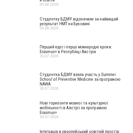
й освіти
05.08.2026
Студентку БДМУ відзначили за найвищий
результат НМТ на Буковині
05.08.2026
Перший курс і перші міжнародні кроки:
Erasmus+ в Республіці Австрія
31.07.2026
Студентка БДМУ взяла участь у Summer
School of Preventive Medicine за програмою
NAWA
30.07.2026
Нові горизонти мовної та культурної
мобільності в Австрії за програмою
Erasmus+
29.07.2026
Інтеграція в європейський освітній простір: