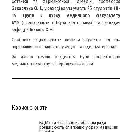
ботаніки та фармакогнозії, д.мед.н., професора
Захарчука О. І.
, у заході взяли участь 25 студентів
18-
19 групи 2 курсу медичного факультету
№2
(спеціальність «Лікувальна справа») та викладач
кафедри
Івасюк С.Н.
Особливу зацікавленість виявили студенти під час
порівняння типів пацієнтів у аудіо- та відео матеріалах.
За даною темою студентам було презентовано
медичну літературу та періодичні видання.
Корисно знати
БДМУ та Чернівецька обласна рада
розширюють співпрацю у сфері медицини