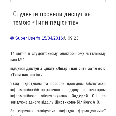
Студенти провели диспут за
темою «Типи пацієнтів»
Super User
15/04/2016
09:23
14 квітня в студентському електронному читальному
залі № 1
відбувся
диступ з циклу «Лікар і пацієнт» за темою
«Типи пацієнтів».
Захід підготували та провели провідний бібліотекар
інформаційно-бібліографічного відділу з сектором
інформаційного обслуговування
Задерей С.І.
та
завідуюча даного відділу
Ширєнкова-Білійчук А.О.
За сприяння завідувача кафедри фармацевтичної