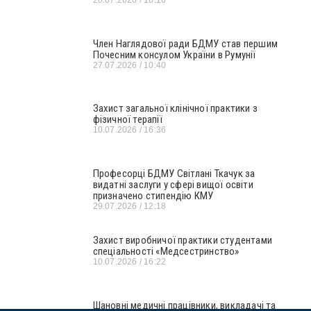
20.07.2026
16:16
Член Наглядової ради БДМУ став першим
Почесним консулом України в Румунії
27.07.2026
10:40
Захист загальної клінічної практики з
фізичної терапії
10.07.2026
16:36
Професорці БДМУ Світлані Ткачук за
видатні заслуги у сфері вищої освіти
призначено стипендію КМУ
29.07.2026
12:18
Захист виробничої практики студентами
спеціальності «Медсестринство»
10.07.2026
16:22
Шановні медичні працівники, викладачі та