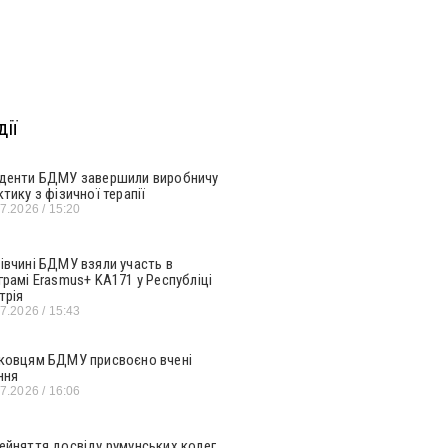
ії
денти БДМУ завершили виробничу
ктику з фізичної терапії
07.2026
15:20
івчині БДМУ взяли участь в
грамі Erasmus+ KA171 у Республіці
трія
07.2026
15:43
ковцям БДМУ присвоєно вчені
ння
07.2026
16:06
ейняття досвіду румунських колег