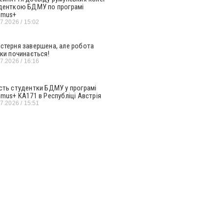
денткою БДМУ по програмі
smus+
07.2026
15:02
стерня завершена, але робота
ьки починається!
07.2026
16:16
сть студентки БДМУ у програмі
smus+ KA171 в Республіці Австрія
07.2026
15:51