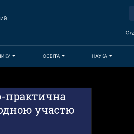
ний
Сту
НИКУ
ОСВІТА
НАУКА
о-практична
одною участю