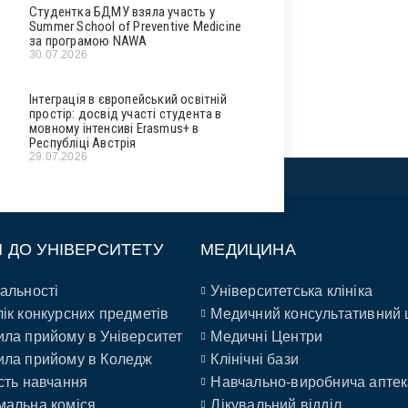
Студентка БДМУ взяла участь у
Summer School of Preventive Medicine
за програмою NAWA
30.07.2026
Інтеграція в європейський освітній
простір: досвід участі студента в
мовному інтенсиві Erasmus+ в
Республіці Австрія
29.07.2026
П ДО УНІВЕРСИТЕТУ
МЕДИЦИНА
альності
Університетська клініка
ік конкурсних предметів
Медичний консультативний 
ла прийому в Університет
Медичні Центри
ла прийому в Коледж
Клінічні бази
сть навчання
Навчально-виробнича аптек
альна коміся
Лікувальний відділ