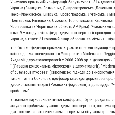
У науково-практичній конференції беруть участь 314 делегатів
України (Вінницька, Волинська, Дніпропетровська, Донецька, 
Івано-Франківська, Київська, Кіровоградська, Луганська, Льві
Полтавська, Рівненська, Сумська, Тернопільська, Харківська,
Чернівецька та Чернігівська області, АР Крим). Учасниками к
з них 9 – завідувачів кафедр дерматовенерології провідних 
України, а також 31 головний лікар обласних та міських шкір
У роботі конференції приймають участь іноземні науковці –
клініки дерматовенерології в Університеті Modena and Reggio 
Академії дерматовенерології у 2006-2008 рр. з доповідями “
” (Лазерна конфокальна мікроскопія в дерматології), “Modern a
of cutaneous mycoses” (Європейські підходи до використання і
також Тетяна Соколова, професор кафедри дерматовенероло
удосконалення лікарів (Російська федерація) з доповіддю “
проблемы”.
Учасникам науково-практичної конференції були представлені 
актуальні проблеми сучасної дерматовенерології, зокрема п
діагностики та патогенетичним алгоритмам лікування хронічни