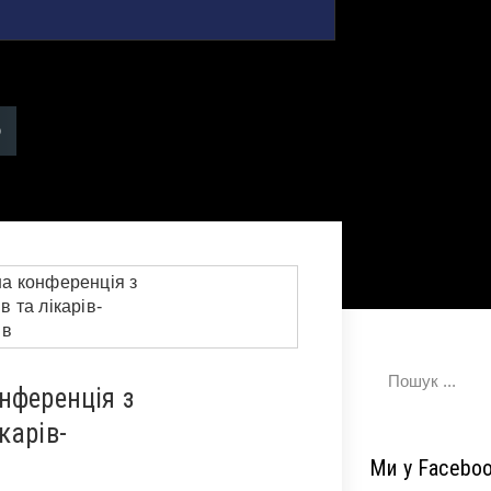
нференція з
карів-
Ми у Facebo