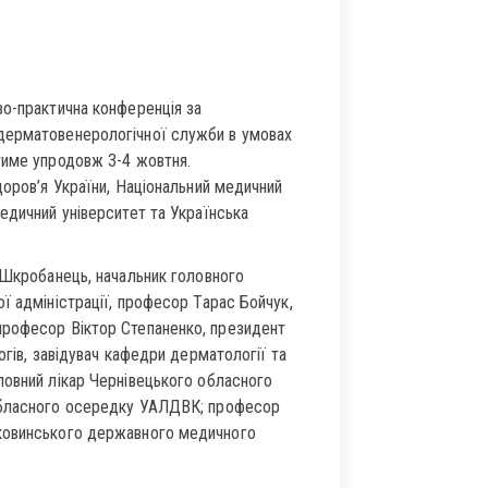
во-практична конференція за
дерматовенерологічної служби в умовах
тиме упродовж 3-4 жовтня.
доров’я України, Національний медичний
едичний університет та Українська
 Шкробанець, начальник головного
ї адміністрації, професор Тарас Бойчук,
професор Віктор Степаненко, президент
огів, завідувач кафедри дерматології та
ловний лікар Чернівецького обласного
 обласного осередку УАЛДВК; професор
уковинського державного медичного