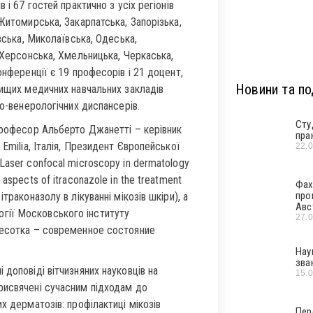
 і 67 гостей практично з усіх регіонів
Житомирська, Закарпатська, Запорізька,
вська, Миколаївська, Одеська,
 Херсонська, Хмельницька, Черкаська,
онференції є 19 професорів і 21 доцент,
Новини та под
вищих медичних навчальних закладів
но-венерологічних диспансерів.
Сту
 професор Альберто Джанетті – керівник
пра
Emilia, Італія, Президент Європейської
22.
Laser confocal microscopy in dermatology
spects of itraconazole in the treatment
Фах
про
траконазолу в лікуванні мікозів шкіри), а
Авс
гії Московського інституту
27.
Чесотка – современное состояние
Нау
зва
доповіді вітчизняних науковців на
15.
рисвячені сучасним підходам до
х дерматозів: профілактиці мікозів
Пер