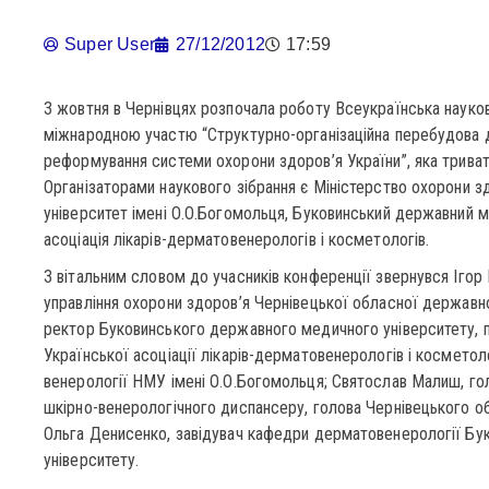
Super User
27/12/2012
17:59
3 жовтня в Чернівцях розпочала роботу Всеукраїнська науко
міжнародною участю “Структурно-організаційна перебудова 
реформування системи охорони здоров’я України”, яка трива
Організаторами наукового зібрання є Міністерство охорони з
університет імені О.О.Богомольця, Буковинський державний м
асоціація лікарів-дерматовенерологів і косметологів.
З вітальним словом до учасників конференції звернувся Ігор
управління охорони здоров’я Чернівецької обласної державно
ректор Буковинського державного медичного університету, 
Української асоціації лікарів-дерматовенерологів і косметол
венерології НМУ імені О.О.Богомольця; Святослав Малиш, го
шкірно-венерологічного диспансеру, голова Чернівецького
Ольга Денисенко, завідувач кафедри дерматовенерології Б
університету.