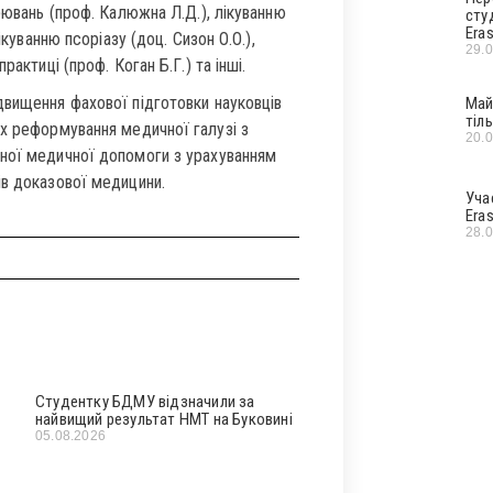
рювань (проф. Калюжна Л.Д.), лікуванню
сту
Era
ікуванню псоріазу (доц. Сизон О.О.),
29.
актиці (проф. Коган Б.Г.) та інші.
двищення фахової підготовки науковців
Май
тіл
ах реформування медичної галузі з
20.
аної медичної допомоги з урахуванням
ів доказової медицини.
Уча
Era
28.
Студентку БДМУ відзначили за
найвищий результат НМТ на Буковині
05.08.2026