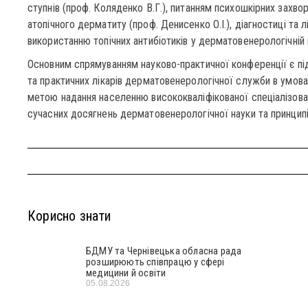
ступнів (проф. Коляденко В.Г.), питанням психошкірних захво
атопічного дерматиту (проф. Денисенко О.І.), діагностиці та л
використанню топічних антибіотиків у дерматовенерологічній пр
Основним спрямуванням науково-практичної конференції є пі
та практичних лікарів дерматовенерологічної служби в умов
метою надання населенню висококваліфікованої спеціалізов
сучасних досягнень дерматовенерологічної науки та принцип
Корисно знати
БДМУ та Чернівецька обласна рада
розширюють співпрацю у сфері
медицини й освіти
05.08.2026