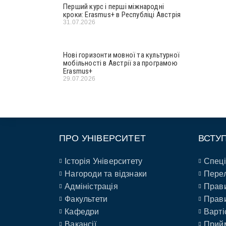
Перший курс і перші міжнародні
кроки: Erasmus+ в Республіці Австрія
31.07.2026
Нові горизонти мовної та культурної
мобільності в Австрії за програмою
Erasmus+
29.07.2026
ПРО УНІВЕРСИТЕТ
ВСТУ
Історія Університету
Спеці
Нагороди та відзнаки
Перел
Адміністрація
Прави
Факультети
Прави
Кафедри
Варті
Вакансії
Прийм