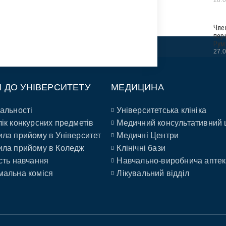
Чле
пер
Рум
27.
П ДО УНІВЕРСИТЕТУ
МЕДИЦИНА
альності
Університетська клініка
ік конкурсних предметів
Медичний консультативний 
ла прийому в Університет
Медичні Центри
ла прийому в Коледж
Клінічні бази
сть навчання
Навчально-виробнича аптек
альна коміся
Лікувальний відділ