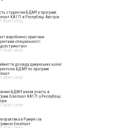
сть студентки БДМУ у програмі
smus+ KA171 в Республіці Австрія
07.2026
15:51
ист виробничої практики
дентами спеціальності
дсестринство»
07.2026
16:22
ейняття досвіду румунських колег
денткою БДМУ по програмі
smus+
07.2026
15:02
івчині БДМУ взяли участь в
грамі Erasmus+ KA171 у Республіці
трія
07.2026
15:43
ня практика в Румунії за
грамою Erasmus+
07.2026
15:57