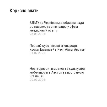
Корисно знати
БДМУ та Чернівецька обласна рада
розширюють співпрацю у сфері
медицини й освіти
05.08.2026
Перший курс і перші міжнародні
кроки: Erasmus+ в Республіці Австрія
31.07.2026
Нові горизонти мовної та культурної
мобільності в Австрії за програмою
Erasmus+
29.07.2026