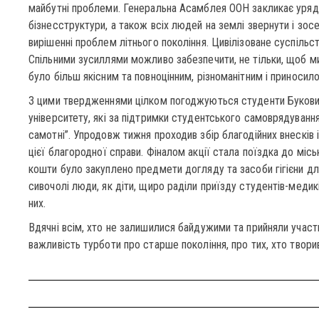
майбутні проблеми. Генеральна Асамблея ООН закликає уряди 
бізнесструктури, а також всіх людей на землі звернути і зос
вирішенні проблем літнього покоління. Цивілізоване суспільств
Спільними зусиллями можливо забезпечити, не тільки, щоб 
було більш якісним та повноцінним, різноманітним і приносил
З цими твердженнями цілком погоджуються студенти Буков
університету, які за підтримки студентського самоврядування 
самотні”. Упродовж тижня проходив збір благодійних внесків
цієї благородної справи. Фіналом акції стала поїздка до місь
кошти було закуплено предмети догляду та засоби гігієни дл
сивочолі люди, як діти, щиро раділи приїзду студентів-медик
них.
Вдячні всім, хто не залишилися байдужими та прийняли участь
важливість турботи про старше покоління, про тих, хто твори