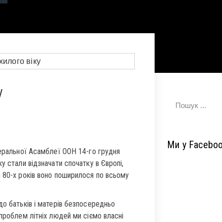
у
Ми у Facebo
неральної Асамблеї ООН 14-го грудня
у стали відзначати спочатку в Європі,
я 80-х років воно поширилося по всьому
до батьків і матерів безпосередньо
 проблем літніх людей ми сіємо власні