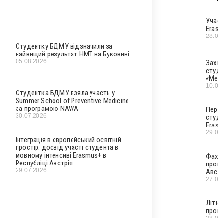
Уча
Era
28.
Студентку БДМУ відзначили за
найвищий результат НМТ на Буковині
05.08.2026
Зах
сту
«Ме
10.
Студентка БДМУ взяла участь у
Summer School of Preventive Medicine
за програмою NAWA
Пер
30.07.2026
сту
Era
29.
Інтеграція в європейський освітній
простір: досвід участі студента в
мовному інтенсиві Erasmus+ в
Фах
Республіці Австрія
про
29.07.2026
Авс
27.
Літ
про
28.