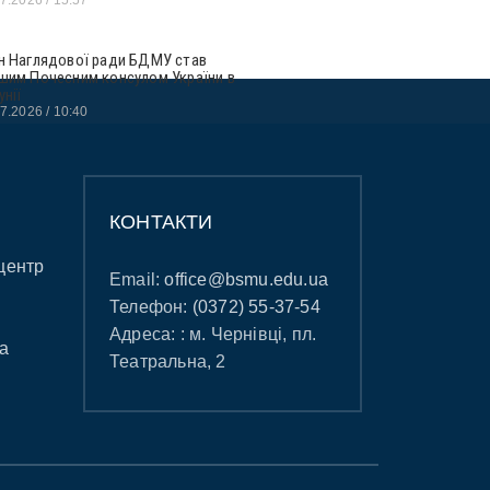
н Наглядової ради БДМУ став
шим Почесним консулом України в
унії
07.2026
10:40
КОНТАКТИ
центр
Email:
office@bsmu.edu.ua
Телефон:
(0372) 55-37-54
Адреса: : м. Чернівці, пл.
а
Театральна, 2