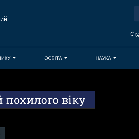
ний
Сту
НИКУ
ОСВІТА
НАУКА
 похилого віку