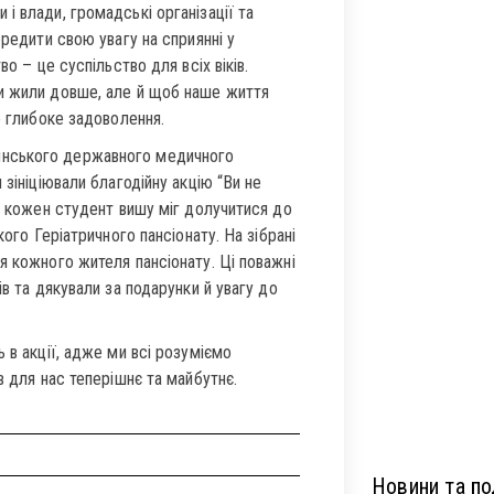
і влади, громадські організації та
ередити свою увагу на сприянні у
о – це суспільство для всіх віків.
ми жили довше, але й щоб наше життя
о глибоке задоволення.
инського державного медичного
зініціювали благодійну акцію “Ви не
 і кожен студент вишу міг долучитися до
кого Геріатричного пансіонату. На зібрані
я кожного жителя пансіонату. Ці поважні
ів та дякували за подарунки й увагу до
 в акції, адже ми всі розуміємо
в для нас теперішнє та майбутнє.
Новини та под