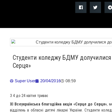
Студенти коледжу БДМУ долучилися д
Серця»
Super User
20/04/2016
08:59
З 4 до 24 квітня триває
ХI Всеукраїнська благодійна акція «Серце до Серця»
, м
відділень в обласні дитячі лікарні України. Студенти ко