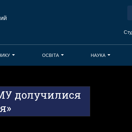
ний
Сту
НИКУ
ОСВІТА
НАУКА
МУ долучилися
ця»