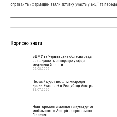
справа» та «Фармація» взяли активну участь у акції та пере
Корисно знати
БДМУ та Чернівецька обласна рада
розширюють співпрацю у сфері
медицини й освіти
05.08.2026
Перший курс і перші міжнародні
кроки: Erasmus+ в Республіці Австрія
31.07.2026
Нові горизонти мовної та культурної
мобільності в Австрії за програмою
Erasmus+