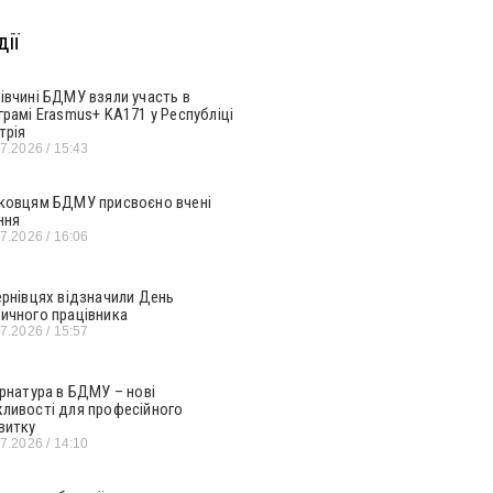
ії
івчині БДМУ взяли участь в
грамі Erasmus+ KA171 у Республіці
трія
07.2026
15:43
ковцям БДМУ присвоєно вчені
ння
07.2026
16:06
ернівцях відзначили День
ичного працівника
07.2026
15:57
ернатура в БДМУ – нові
ливості для професійного
витку
07.2026
14:10