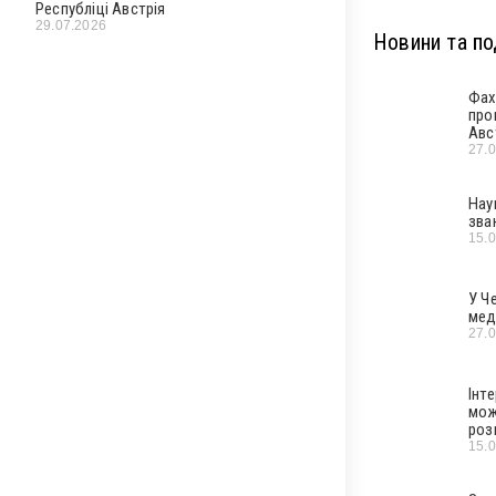
Республіці Австрія
29.07.2026
Новини та под
Фах
про
Авс
27.
Нау
зва
15.
У Ч
мед
27.
Інт
мож
роз
15.