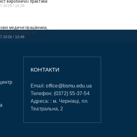
ист виробничої практики
07.2026
16:29
овні медичні працівники,
ладачі та студенти!
07.2026
10:48
КОНТАКТИ
центр
Email:
office@bsmu.edu.ua
Телефон:
(0372) 55-37-54
Адреса: : м. Чернівці, пл.
а
Театральна, 2