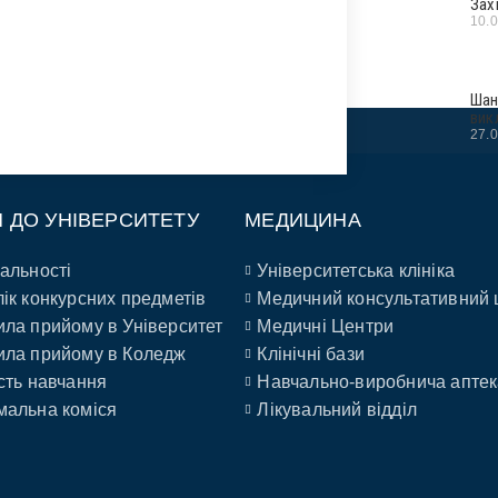
Зах
10.
Шан
вик
27.
П ДО УНІВЕРСИТЕТУ
МЕДИЦИНА
альності
Університетська клініка
ік конкурсних предметів
Медичний консультативний 
ла прийому в Університет
Медичні Центри
ла прийому в Коледж
Клінічні бази
сть навчання
Навчально-виробнича аптек
альна коміся
Лікувальний відділ