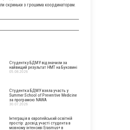
дали скриньки з грошима координаторам.
Студентку БДМУ відзначили за
найвищий результат НМТ на Буковині
05.08.2026
Студентка БДМУ взяла участь у
Summer School of Preventive Medicine
за програмою NAWA
30.07.2026
Інтеграція в європейський освітній
простір: досвід участі студента в
мовному інтенсиві Erasmus+ в