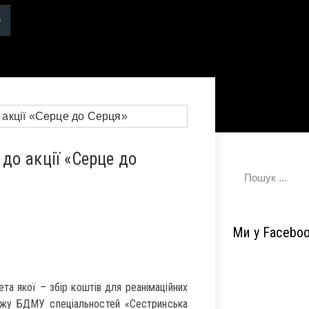
о акції «Серце до
Ми у Facebo
ета якої – збір коштів для реанімаційних
леджу БДМУ спеціальностей «Сестринська