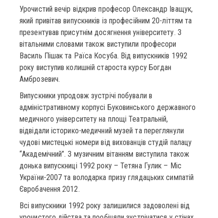
Урочистий вечір відкрив професор Олександр Іващук,
який привітав випускників із професійним 20-літтям та
презентував присутнім досягнення університету. З
вітальними словами також виступили професори
Василь Пішак та Раїса Косуба. Від випускників 1992
року виступив колишній староста курсу Богдан
Амброзевич.
Випускники упродовж зустрічі побували в
адміністративному корпусі Буковинського державного
медичного університету на площі Театральній,
відвідали історико-медичний музей та переглянули
чудові мистецькі номери від вихованців студій палацу
“Академічний”. З музичним вітанням виступила також
донька випускниці 1992 року – Тетяна Гулик – Міс
України-2007 та володарка призу глядацьких симпатій
Євробачення 2012.
Всі випускники 1992 року залишилися задоволені від
урочистого дійства та пообіцяли зустрічатися у стінах