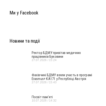
Ми у Facebook
Новини та події
Ректор БДМУ привітав медичних
працівників Буковини
27.07.2026
15:24
Фахівчині БДМУ взяли участь в програмі
Erasmus+ KA171 у Республіці Австрія
27.07.2026
15:43
Посвіт пам’яті
10.07.2026
14:32