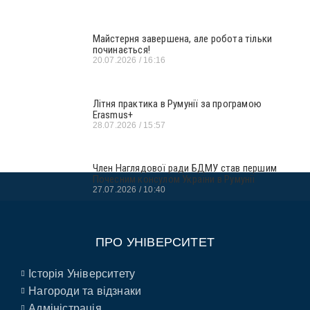
Майстерня завершена, але робота тільки
починається!
20.07.2026
16:16
Літня практика в Румунії за програмою
Erasmus+
28.07.2026
15:57
Член Наглядової ради БДМУ став першим
Почесним консулом України в Румунії
27.07.2026
10:40
ПРО УНІВЕРСИТЕТ
Історія Університету
Нагороди та відзнаки
Адміністрація